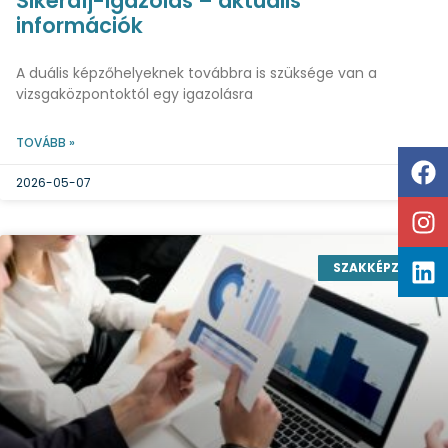
Sikerdíj-igazolás – aktuális
információk
A duális képzőhelyeknek továbbra is szüksége van a
vizsgaközpontoktól egy igazolásra
TOVÁBB »
2026-05-07
SZAKKÉPZÉS