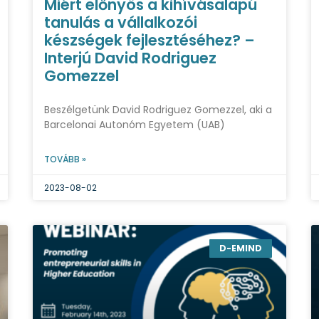
Miért előnyös a kihívásalapú
tanulás a vállalkozói
készségek fejlesztéséhez? –
Interjú David Rodriguez
Gomezzel
Beszélgetünk David Rodriguez Gomezzel, aki a
Barcelonai Autonóm Egyetem (UAB)
TOVÁBB »
2023-08-02
D-EMIND