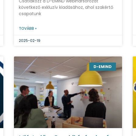
Csatlakozz a D-EMIND webinársorozat
következő exkluzív kiadásához, ahol szakértő
csapatunk
TOVÁBB »
2025-02-19
D-EMIND