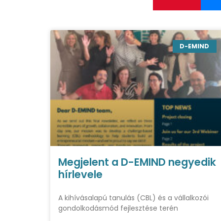
D-EMIND
Megjelent a D-EMIND negyedik
hírlevele
A kihívásalapú tanulás (CBL) és a vállalkozói
gondolkodásmód fejlesztése terén