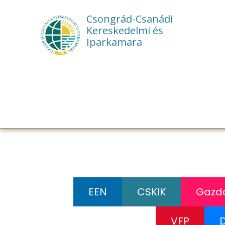
Csongrád-Csanádi
Kereskedelmi és
Iparkamara
EEN
CSKIK
Gazda
VFP