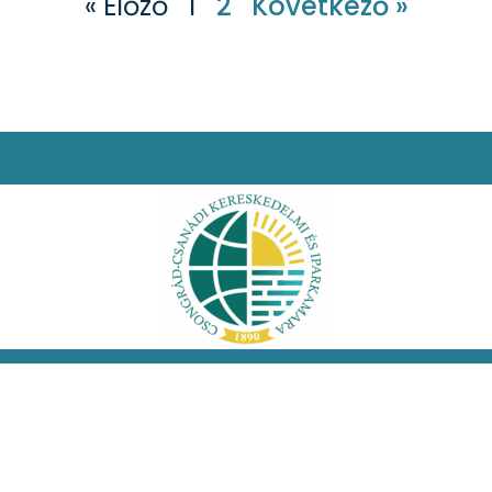
« Előző
1
2
Következő »
i nyilatkozat
Facebook
Oldaltérkép
 jog fenntartva!