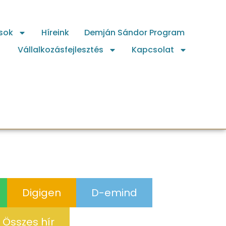
sok
Híreink
Demján Sándor Program
Vállalkozásfejlesztés
Kapcsolat
Digigen
D-emind
Összes hír