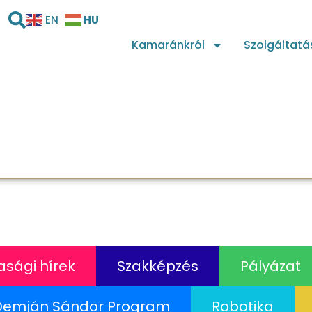
HU
EN
Kamaránkról
Szolgáltatá
sági hírek
Szakképzés
Pályázat
Demján Sándor Program
Robotika