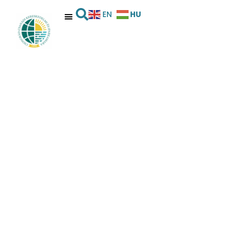
HU
EN