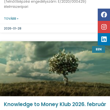
(felnőttképzési engedélyszám: E/2020/000429)
élelmiszeripari
TOVÁBB »
2026-01-28
EEN
Knowledge to Money Klub 2026. február