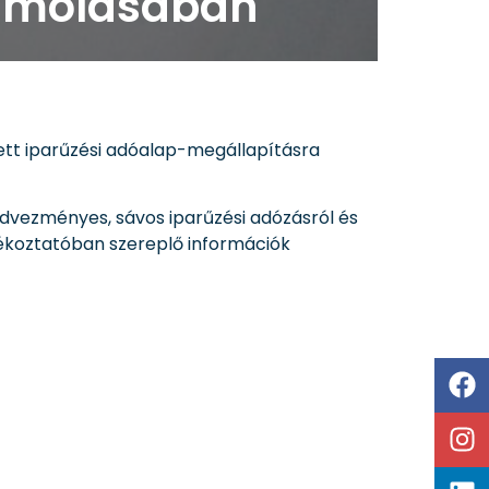
számolásában
tett iparűzési adóalap-megállapításra
vezményes, sávos iparűzési adózásról és
jékoztatóban szereplő információk