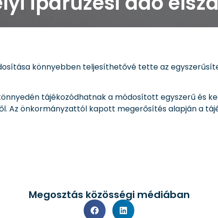
elyi iparűzési adó el
módosítása könnyebben teljesíthetővé tette az egyszerűsí
önnyedén tájékozódhatnak a módosított egyszerű és ked
ől. Az önkormányzattól kapott megerősítés alapján a tá
Megosztás közösségi médiában