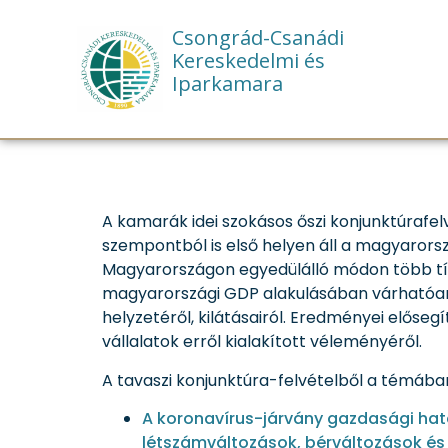
Csongrád-Csanádi
Kereskedelmi és
Vegyen részt Ö
Iparkamara
A kamarák idei szokásos őszi konjunktúrafelv
szempontból is első helyen áll a magyarors
Magyarországon egyedülálló módon több tízez
magyarországi GDP alakulásában várhatóan b
helyzetéről, kilátásairól. Eredményei előse
vállalatok erről kialakított véleményéről.
A tavaszi konjunktúra-felvételből a témában
A koronavírus-járvány gazdasági hatá
létszámváltozások, bérváltozások és 