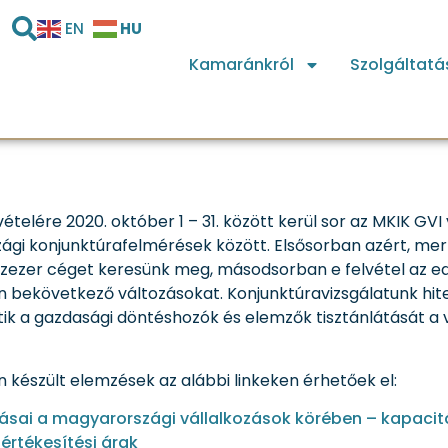
HU
EN
Kamaránkról
Szolgáltatá
n is az őszi konjunktú
ételére 2020. október 1 – 31. között kerül sor az MKIK GV
zági konjunktúrafelmérések között. Elsősorban azért, mer
er céget keresünk meg, másodsorban e felvétel az eddigi
ekövetkező változásokat. Konjunktúravizsgálatunk hitel
gítik a gazdasági döntéshozók és elemzők tisztánlátását 
 készült elemzések az alábbi linkeken érhetőek el:
sai a magyarországi vállalkozások körében – kapacitás
értékesítési árak