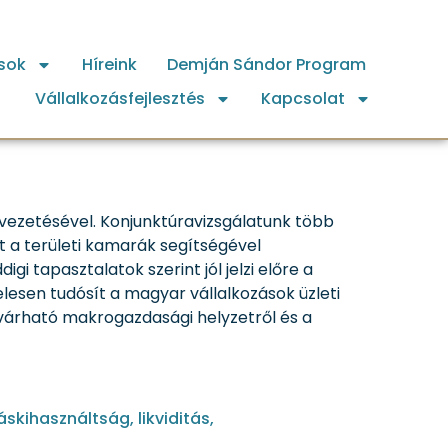
sok
Híreink
Demján Sándor Program
ra-felmérésben!
Vállalkozásfejlesztés
Kapcsolat
I vezetésével. Konjunktúravizsgálatunk több
t a területi kamarák segítségével
 tapasztalatok szerint jól jelzi előre a
esen tudósít a magyar vállalkozások üzleti
a várható makrogazdasági helyzetről és a
kihasználtság, likviditás,