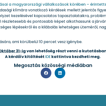
ásai a magyarországi vállalkozások körében – érintett
zdasági klímára vonatkozó kérdések mellett jelentős figy
elyzet kezelésével kapcsolatos tapasztalataikra, problémá
l részletesebb és pontosabb képet alkothassunk a járván
séges lépésekről és a kilábalás lehetséges üteméről, na
ására, ami körülbelül 10 percet vesz igénybe.
Október 31-ig
van lehetőség részt venni a kutatásban
A kérdőív kitöltését
IDE
kattintva kezdheti meg.
Megosztás közösségi médiában