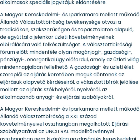
alkalmasak speciális jogvitájuk eldöntésére.
A Magyar Kereskedelmi- és Iparkamara mellett működő
Állandó Választottbíróság tevékenysége ötvözi a
tradíciókon, szakszerűségen és tapasztalaton alapuló,
de egyúttal a jelenkor üzleti követelményeinek
elbírálására való felkészültséget. A választottbírósági
fórum előtt mindenféle olyan magánjogi-, gazdasági-,
pénzügyi-, energetikai ügy előfordul, amely az üzleti világ
mindennapjaiban fellelhető. A gazdasági- és üzleti élet
szereplői az eljárás keretében maguk döntenek az
eljárásuk alapvető kérdéseiről, a választottbírók jelölése
mellett az eljárás székhelyéről, nyelvéről, az
alkalmazandó anyagi- és eljárási szabályokról.
A Magyar Kereskedelmi- és Iparkamara mellett működő
Állandó Választottbíróság a XXI. század
követelményeivel összhangban megalkotott Eljárási
Szabályzatával az UNCITRAL modelltörvénnyel
összhangban nem kizárólag gazdasági és kereskedelmi