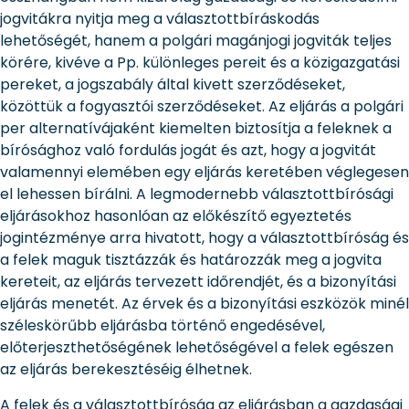
jogvitákra nyitja meg a választottbíráskodás
lehetőségét, hanem a polgári magánjogi jogviták teljes
körére, kivéve a Pp. különleges pereit és a közigazgatási
pereket, a jogszabály által kivett szerződéseket,
közöttük a fogyasztói szerződéseket. Az eljárás a polgári
per alternatívájaként kiemelten biztosítja a feleknek a
bírósághoz való fordulás jogát és azt, hogy a jogvitát
valamennyi elemében egy eljárás keretében véglegesen
el lehessen bírálni. A legmodernebb választottbírósági
eljárásokhoz hasonlóan az előkészítő egyeztetés
jogintézménye arra hivatott, hogy a választottbíróság és
a felek maguk tisztázzák és határozzák meg a jogvita
kereteit, az eljárás tervezett időrendjét, és a bizonyítási
eljárás menetét. Az érvek és a bizonyítási eszközök minél
széleskörűbb eljárásba történő engedésével,
előterjeszthetőségének lehetőségével a felek egészen
az eljárás berekesztéséig élhetnek.
A felek és a választottbíróság az eljárásban a gazdasági