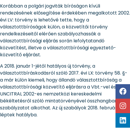
Korábban a polgári jogviták bíróságon kívüli
rendezésének elősegítése érdekében megalkotott 2002.
évi LV: törvény is lehetővé tette, hogy a
választottbíróságok külön, a közvetítői törvény
rendelkezéseitől elérően szabályozhassák a
választottbírósági eljárás során lefolytatandó
közvetítést, illetve a választottbírósági egyeztető-
közvetítő eljárást.
A 2018. január 1-jétől hatályos új törvény, a
választottbíráskodásról szóló 2017. évi LX: törvény 58. §-
a már külön kiemeli, hogy állandó választottbíróság a
választottbírósági közvetítő eljárásra a Vbt.-vel és az
UNCITRAL 2002-es nemzetközi kereskedelmi
békéltetésről szóló mintatörvényével összhangban álló
szabályzatot alkothat. Az új szabályok 2018. február 1-jén
léptek hatályba.