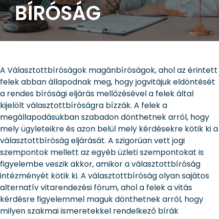
BÍRÓSÁG
A Választottbíróságok magánbíróságok, ahol az érintett
felek abban állapodnak meg, hogy jogvitájuk eldöntését
a rendes bírósági eljárás mellőzésével a felek által
kijelölt választottbíróságra bízzák. A felek a
megállapodásukban szabadon dönthetnek arról, hogy
mely ügyleteikre és azon belül mely kérdésekre kötik ki a
választottbíróság eljárását. A szigorúan vett jogi
szempontok mellett az egyéb üzleti szempontokat is
figyelembe veszik akkor, amikor a választottbíróság
intézményét kötik ki. A választottbíróság olyan sajátos
alternatív vitarendezési fórum, ahol a felek a vitás
kérdésre figyelemmel maguk dönthetnek arról, hogy
milyen szakmai ismeretekkel rendelkező bírák