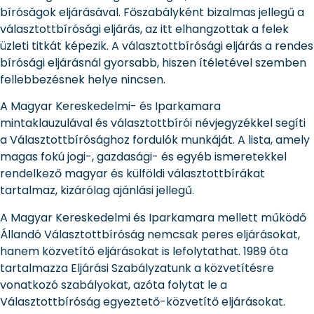
bíróságok eljárásával. Főszabályként bizalmas jellegű a
választottbírósági eljárás, az itt elhangzottak a felek
üzleti titkát képezik. A választottbírósági eljárás a rendes
bírósági eljárásnál gyorsabb, hiszen ítéletével szemben
fellebbezésnek helye nincsen.
A Magyar Kereskedelmi- és Iparkamara
mintaklauzulával és választottbírói névjegyzékkel segíti
a Választottbírósághoz fordulók munkáját. A lista, amely
magas fokú jogi-, gazdasági- és egyéb ismeretekkel
rendelkező magyar és külföldi választottbírákat
tartalmaz, kizárólag ajánlási jellegű.
A Magyar Kereskedelmi és Iparkamara mellett működő
Állandó Választottbíróság nemcsak peres eljárásokat,
hanem közvetítő eljárásokat is lefolytathat. 1989 óta
tartalmazza Eljárási Szabályzatunk a közvetítésre
vonatkozó szabályokat, azóta folytat le a
Választottbíróság egyeztető-közvetítő eljárásokat.