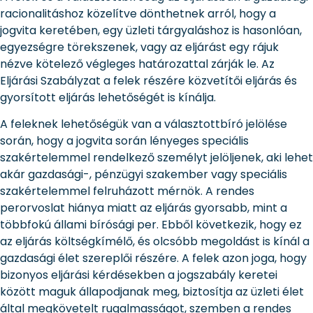
racionalitáshoz közelítve dönthetnek arról, hogy a
jogvita keretében, egy üzleti tárgyaláshoz is hasonlóan,
egyezségre törekszenek, vagy az eljárást egy rájuk
nézve kötelező végleges határozattal zárják le. Az
Eljárási Szabályzat a felek részére közvetítői eljárás és
gyorsított eljárás lehetőségét is kínálja.
A feleknek lehetőségük van a választottbíró jelölése
során, hogy a jogvita során lényeges speciális
szakértelemmel rendelkező személyt jelöljenek, aki lehet
akár gazdasági-, pénzügyi szakember vagy speciális
szakértelemmel felruházott mérnök. A rendes
perorvoslat hiánya miatt az eljárás gyorsabb, mint a
többfokú állami bírósági per. Ebből következik, hogy ez
az eljárás költségkímélő, és olcsóbb megoldást is kínál a
gazdasági élet szereplői részére. A felek azon joga, hogy
bizonyos eljárási kérdésekben a jogszabály keretei
között maguk állapodjanak meg, biztosítja az üzleti élet
által megkövetelt rugalmasságot, szemben a rendes