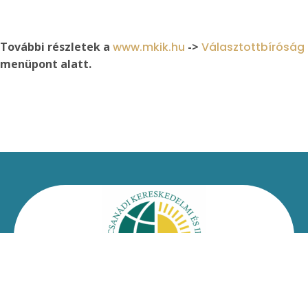
További részletek a
www.mkik.hu
->
Választottbíróság
menüpont alatt.
Kapcsolat
Impresszum
Jogi nyilatkozat