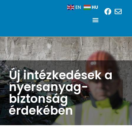
HU
EN
Új intézkedések a
nyersanyag-
biztonság
érdekében