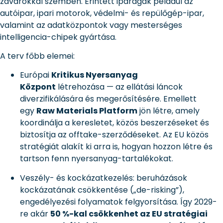
zavarokkal szemben. Érintett iparágak például az
autóipar, ipari motorok, védelmi- és repülőgép-ipar,
valamint az adatközpontok vagy mesterséges
intelligencia-chipek gyártása.
A terv főbb elemei:
Európai
Kritikus Nyersanyag
Központ
létrehozása — az ellátási láncok
diverzifikálására és megerősítésére. Emellett
egy
Raw Materials Platform
jön létre, amely
koordinálja a keresletet, közös beszerzéseket és
biztosítja az offtake-szerződéseket. Az EU közös
stratégiát alakít ki arra is, hogyan hozzon létre és
tartson fenn nyersanyag-tartalékokat.
Veszély- és kockázatkezelés: beruházások
kockázatának csökkentése („de-risking”),
engedélyezési folyamatok felgyorsítása. Így 2029-
re akár
50 %-kal csökkenhet az EU stratégiai