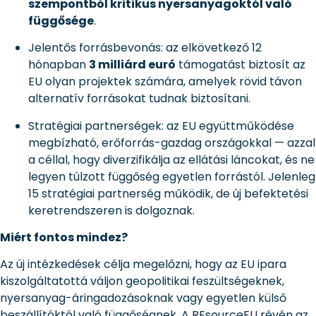
szempontból kritikus nyersanyagoktól való
függősége
.
Jelentős forrásbevonás: az elkövetkező 12
hónapban
3 milliárd euró
támogatást biztosít az
EU olyan projektek számára, amelyek rövid távon
alternatív forrásokat tudnak biztosítani.
Stratégiai partnerségek: az EU együttműködése
megbízható, erőforrás-gazdag országokkal — azzal
a céllal, hogy diverzifikálja az ellátási láncokat, és ne
legyen túlzott függőség egyetlen forrástól. Jelenleg
15 stratégiai partnerség működik, de új befektetési
keretrendszeren is dolgoznak.
Miért fontos mindez?
Az új intézkedések célja megelőzni, hogy az EU ipara
kiszolgáltatottá váljon geopolitikai feszültségeknek,
nyersanyag-áringadozásoknak vagy egyetlen külső
beszállítóktól való függőségnek. A REsourceEU révén az