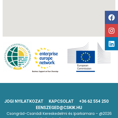
JOGI NYILATKOZAT
KAPCSOLAT
+36 62 554 250
EENSZEGED@CSKIK.HU
Csongrád-Csanádi Kereskedelmi és Iparkamara – @2026