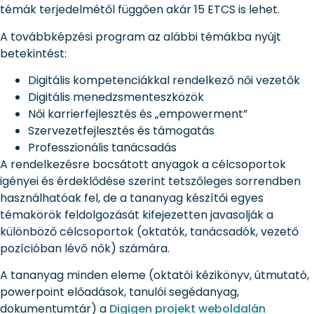
témák terjedelmétől függően akár 15 ETCS is lehet.
A továbbképzési program az alábbi témákba nyújt
betekintést:
Digitális kompetenciákkal rendelkező női vezetők
Digitális menedzsmenteszközök
Női karrierfejlesztés és „empowerment”
Szervezetfejlesztés és támogatás
Professzionális tanácsadás
A rendelkezésre bocsátott anyagok a célcsoportok
igényei és érdeklődése szerint tetszőleges sorrendben
használhatóak fel, de a tananyag készítői egyes
témakörök feldolgozását kifejezetten javasolják a
különböző célcsoportok (oktatók, tanácsadók, vezető
pozícióban lévő nők) számára.
A tananyag minden eleme (oktatói kézikönyv, útmutató,
powerpoint előadások, tanulói segédanyag,
dokumentumtár) a
Digigen projekt weboldalán