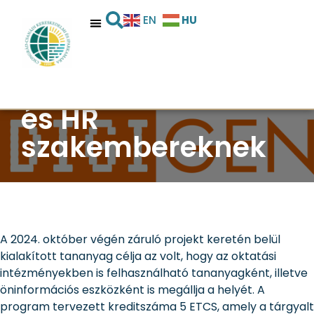
HU
EN
Továbbképzési
tananyag
pályatanácsadókna
és HR
szakembereknek
A 2024. október végén záruló projekt keretén belül
kialakított tananyag célja az volt, hogy az oktatási
intézményekben is felhasználható tananyagként, illetve
öninformációs eszközként is megállja a helyét. A
program tervezett kreditszáma 5 ETCS, amely a tárgyalt