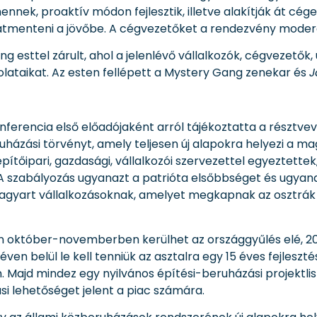
nek, proaktív módon fejlesztik, illetve alakítják át cége
tmenteni a jövőbe. A cégvezetőket a rendezvény moder
g esttel zárult, ahol a jelenlévő vállalkozók, cégvezető
olataikat. Az esten fellépett a Mystery Gang zenekar és
J
nferencia első előadójaként arról tájékoztatta a résztvev
uházási törvényt, amely teljesen új alapokra helyezi a ma
ítőipari, gazdasági, vállalkozói szervezettel egyeztettek
 A szabályozás ugyanazt a patrióta elsőbbséget és ugyanaz
agyart vállalkozásoknak, amelyet megkapnak az osztrák v
október-novemberben kerülhet az országgyűlés elé, 2023
en belül le kell tenniük az asztalra egy 15 éves fejleszté
. Majd mindez egy nyilvános építési-beruházási projektli
ási lehetőséget jelent a piac számára.