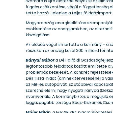
számára is újra előtérbe helyezte az ellátá
függés csökkentése, végül a függetlenség e
tette hozzá. Jelenleg a teljes földgázimport
Magyarország energiaellátása szempontjából
csökkentése az energiamixben, az alternatí
kiszolgálása.
Az előadó végül ismertette a kormány – a sa
részekén az ország közel 300 milliárd forint
Bányai Gábor
a Dél-alföldi Gazdaságfejles
legfontosabb feladatok között említette a v
problémák kezelését. A konkrét fejlesztések
Déli Tisza-hidat (aminek tervezésénél a va
az M9-es autópályát. Ez utóbbival kapcsol
szeretné elérni, hogy nyugati irányba Szek
nyomvonala. A kormánybiztos a megújuló en
leggazdagabb térsége Bács-Kiskun és Csong
Májer Milán
, a MAVIR ZRt. piacműködtetési 