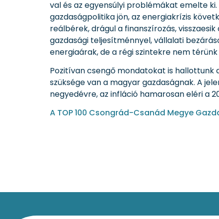
val és az egyensúlyi problémákat emelte ki
gazdaságpolitika jön, az energiakrízis követ
reálbérek, drágul a finanszírozás, visszaesik
gazdasági teljesítménnyel, vállalati bezárá
energiaárak, de a régi szintekre nem térün
Pozitívan csengő mondatokat is hallottunk 
szüksége van a magyar gazdaságnak. A jelen
negyedévre, az infláció hamarosan eléri a 2
A TOP 100 Csongrád-Csanád Megye Gazdas