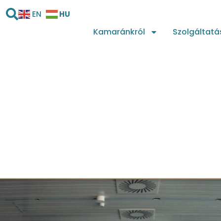
HU
EN
Kamaránkról
Szolgáltatá