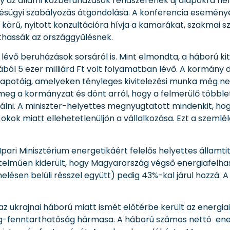
ogy az állami közberuházások rendszerének új alapokra he
tésügyi szabályozás átgondolása. A konferencia eseményét 
 körű, nyitott konzultációra hívja a kamarákat, szakmai 
jthassák az országgyűlésnek.
lévő beruházások sorsáról is. Mint elmondta, a háború kit
yjából 5 ezer milliárd Ft volt folyamatban lévő. A kormá
lapotáig, amelyeken tényleges kivitelezési munka még n
 meg a kormányzat és dönt arról, hogy a felmerülő többl
álni. A miniszter-helyettes megnyugtatott mindenkit, hog
ó okok miatt ellehetetlenüljön a vállalkozása. Ezt a szemlé
Ipari Minisztérium energetikáért felelős helyettes államti
elműen kiderült, hogy Magyarország végső energiafelhasz
elésen belüli résszel együtt) pedig 43%-kal járul hozzá. 
az ukrajnai háború miatt ismét előtérbe került az energia
ég-fenntarthatóság hármasa. A háború számos nettó ene