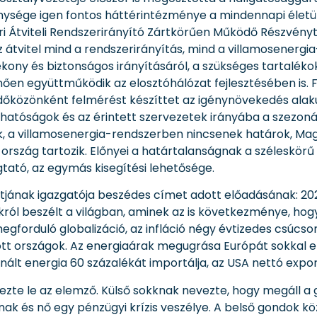
nysége igen fontos háttérintézménye a mindennapi életü
ri Átviteli Rendszerirányító Zártkörűen Működő Részvény
 átvitel mind a rendszerirányítás, mind a villamosenerg
ony és biztonságos irányításáról, a szükséges tartaléko
enően együttműködik az elosztóhálózat fejlesztésében is. 
dőközönként felmérést készíttet az igénynövekedés alakulá
a hatóságok és az érintett szervezetek irányába a szezoná
k, a villamosenergia-rendszerben nincsenek határok, Mag
ország tartozik. Előnyei a határtalanságnak a széleskörű 
tató, az egymás kisegítési lehetősége.
jának igazgatója beszédes címet adott előadásának: 202
ról beszélt a világban, aminek az is következménye, hogy 
egforduló globalizáció, az infláció négy évtizedes csúcs
t országok. Az energiaárak megugrása Európát sokkal er
ált energia 60 százalékát importálja, az USA nettó expor
te le az elemző. Külső sokknak nevezte, hogy megáll a g
 és nő egy pénzügyi krízis veszélye. A belső gondok közü