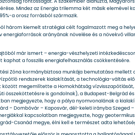
sbiztonság fontosságát. A szakember aláhúzta, Magyarors
lérése. Mindez az Energia trilemma két másik elemével k
 95%-a orosz forrásból származik.
 három kiemelt stratégiai célt fogalmazott meg a helyet
v energiaforrások arányának növelése és a növekvő vill
jtóból már ismert – energia-vészhelyzeti intézkedéscsoma
ot kaphat a fosszilis energiafelhasználás csökkentésére.
ztési Zóna kormánybiztosa munkája bemutatása mellett a m
ízpótló rendszerek kialakítását, a technológia-váltás e
 között megemlítette a Homokhátság vízvisszapótlását, a
súti összeköttetésre is gondolnak), a Budapest-Belgrád 
atban megjegyezte, hogy a pálya nyomvonalának a kialak
szárd – Dombóvár – Kaposvár, dél-keleti irányba Szeged 
ergiákkal kapcsolatban megjegyezte, hogy geotermikus 
rád-Csanád megye, élni kell e természet adta lehetősé
osztályvezetője először is megosztotta a hallgatósággal 