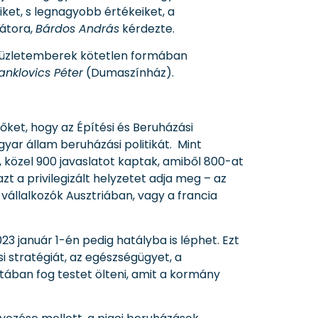
iket, s legnagyobb értékeiket, a
átora,
Bárdos András
kérdezte.
k, üzletemberek kötetlen formában
anklovics Péter
(Dumaszínház).
őket, hogy az Építési és Beruházási
gyar állam beruházási politikát. Mint
, közel 900 javaslatot kaptak, amiből 800-at
t a privilegizált helyzetet adja meg – az
állalkozók Ausztriában, vagy a francia
 január 1-én pedig hatályba is léphet. Ezt
si stratégiát, az egészségügyet, a
stában fog testet ölteni, amit a kormány