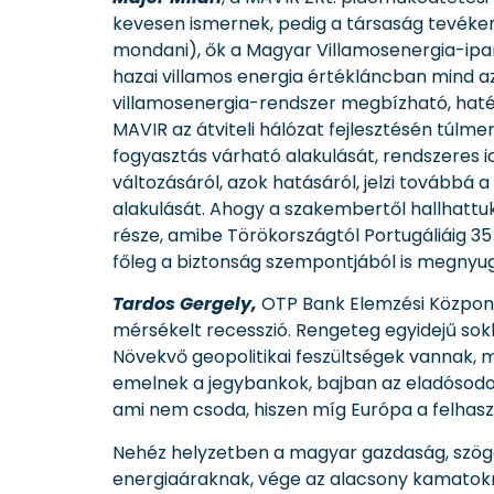
kevesen ismernek, pedig a társaság tevéke
mondani), ők a Magyar Villamosenergia-ipa
hazai villamos energia értékláncban mind az
villamosenergia-rendszer megbízható, haték
MAVIR az átviteli hálózat fejlesztésén túlm
fogyasztás várható alakulását, rendszeres i
változásáról, azok hatásáról, jelzi továbbá 
alakulását. Ahogy a szakembertől hallhattu
része, amibe Törökországtól Portugáliáig 35 
főleg a biztonság szempontjából is megnyug
Tardos Gergely,
OTP Bank Elemzési Központ
mérsékelt recesszió. Rengeteg egyidejű sokk
Növekvő geopolitikai feszültségek vannak, m
emelnek a jegybankok, bajban az eladósodot
ami nem csoda, hiszen míg Európa a felhaszn
Nehéz helyzetben a magyar gazdaság, szögez
energiaáraknak, vége az alacsony kamatoknak