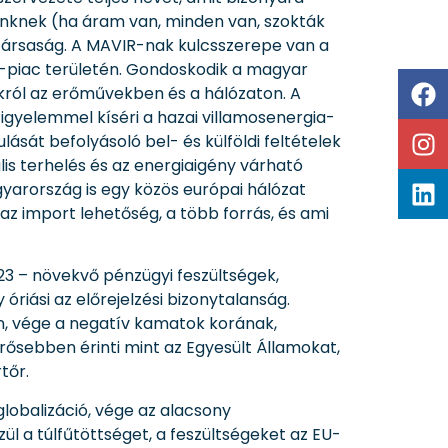
nknek (ha áram van, minden van, szokták
társaság. A MAVIR-nak kulcsszerepe van a
ia-piac területén. Gondoskodik a magyar
król az erőművekben és a hálózaton. A
Figyelemmel kíséri a hazai villamosenergia-
sát befolyásoló bel- és külföldi feltételek
lis terhelés és az energiaigény várható
yarország is egy közös európai hálózat
az import lehetőség, a több forrás, és ami
3 – növekvő pénzügyi feszültségek,
óriási az előrejelzési bizonytalanság.
on, vége a negatív kamatok korának,
ősebben érinti mint az Egyesült Államokat,
tőr.
lobalizáció, vége az alacsony
l a túlfűtöttséget, a feszültségeket az EU-