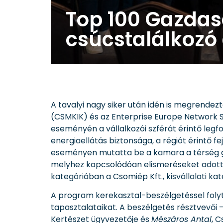
Top 100 Gazdas
csúcstalálkozó
A tavalyi nagy siker után idén is megrend
(CSMKIK) és az Enterprise Europe Network S
eseményén a vállalkozói szférát érintő legfo
energiaellátás biztonsága, a régiót érintő
eseményen mutatta be a kamara a térség gaz
melyhez kapcsolódóan elismeréseket adot
kategóriában a Csomiép Kft., kisvállalati kat
A program kerekasztal-beszélgetéssel foly
tapasztalataikat. A beszélgetés résztvevői 
Kertészet ügyvezetője és
Mészáros Antal
, 