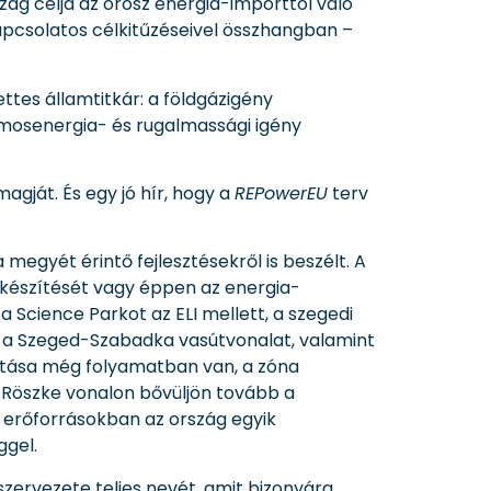
zág célja az orosz energia-importtól való
apcsolatos célkitűzéseivel összhangban –
tes államtitkár: a földgázigény
amosenergia- és rugalmassági igény
gját. És egy jó hír, hogy a
REPowerEU
terv
egyét érintő fejlesztésekről is beszélt. A
lőkészítését vagy éppen az energia-
 Science Parkot az ELI mellett, a szegedi
és a Szeged-Szabadka vasútvonalat, valamint
ítása még folyamatban van, a zóna
– Röszke vonalon bővüljön tovább a
erőforrásokban az ország egyik
ggel.
szervezete teljes nevét, amit bizonyára