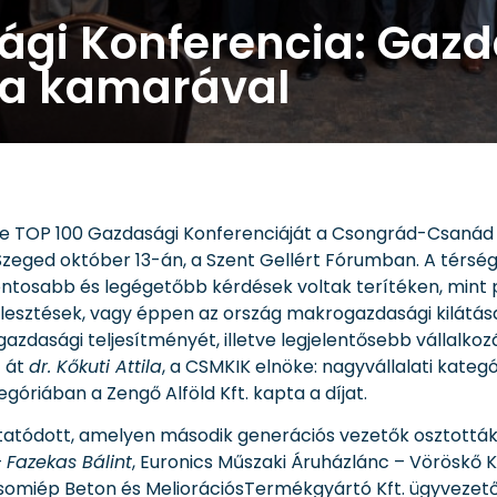
ági Konferencia: Gaz
 a kamarával
ezte TOP 100 Gazdasági Konferenciáját a Csongrád-Csaná
zeged október 13-án, a Szent Gellért Fórumban. A térsé
ntosabb és legégetőbb kérdések voltak terítéken, mint pél
 fejlesztések, vagy éppen az ország makrogazdasági kilá
dasági teljesítményét, illetve legjelentősebb vállalkozá
t át
dr. Kőkuti Attila
, a CSMKIK elnöke: nagyvállalati kategó
egóriában a Zengő Alföld Kft. kapta a díjat.
tatódott, amelyen második generációs vezetők osztottá
–
Fazekas Bálint
, Euronics Műszaki Áruházlánc – Vöröskő K
Csomiép Beton és MeliorációsTermékgyártó Kft. ügyvezet