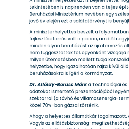
A miniszterhelyettes azt is bejelentette, h
tekintetében is napirenden van a teljes épí
Beruházási Minisztérium nevében egy széles
jövő év elején ezt a salátatörvényt is benyú
A miniszterhelyettes beszélt a folyamatban 
fejlesztési forrás volt a piacon, amiből nag
minden olyan beruházást az újratervezés ál
nem függesztettek fel, egyenként vizsgálja
milyen ütemezésben mellett tudja konszolid
helyzetbe, hogy igazolhatóan rajta kívül áll
beruházásokra is ígéri a kormányzat.
Dr. Alföldy-Boruss Márk
a Technológiai és 
adatokat ismertető prezentációjából egyért
szektorral (a távhő és villamosenergia-term
közel 70%-ban gázzal történik.
Ahogy a helyettes államtitkár fogalmazott, 
Vagyis az ellátásbiztonság-megfizethetős