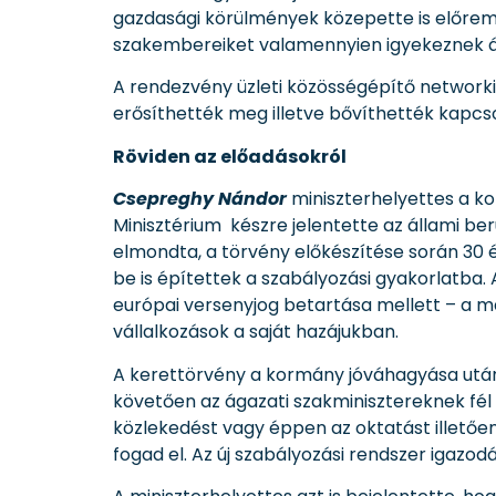
gazdasági körülmények közepette is előremen
szakembereiket valamennyien igyekeznek á
A rendezvény üzleti közösségépítő networkin
erősíthették meg illetve bővíthették kapcs
Röviden az előadásokról
Csepreghy Nándor
miniszterhelyettes a ko
Minisztérium készre jelentette az állami ber
elmondta, a törvény előkészítése során 30 ép
be is építettek a szabályozási gyakorlatba.
európai versenyjog betartása mellett – a m
vállalkozások a saját hazájukban.
A kerettörvény a kormány jóváhagyása után 
követően az ágazati szakminisztereknek fél év
közlekedést vagy éppen az oktatást illetően
fogad el. Az új szabályozási rendszer igazod