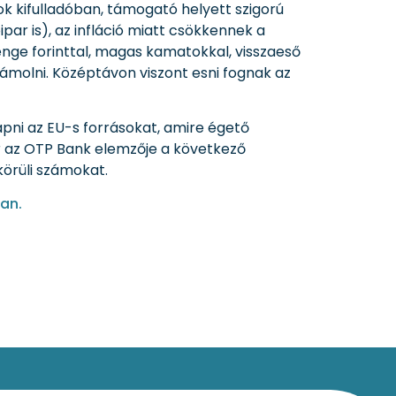
k kifulladóban, támogató helyett szigorú
par is), az infláció miatt csökkennek a
gyenge forinttal, magas kamatokkal, visszaeső
zámolni. Középtávon viszont esni fognak az
pni az EU-s forrásokat, amire égető
r az OTP Bank elemzője a következő
körüli számokat.
an.