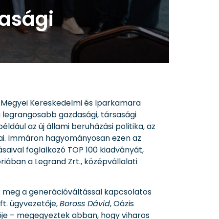
dasági
d Megyei Kereskedelmi és Iparkamara
g legrangosabb gazdasági, társasági
dául az új állami beruházási politika, az
tásai. Immáron hagyományosan ezen az
saival foglalkozó TOP 100 kiadványát,
riában a Legrand Zrt., középvállalati
k meg a generációváltással kapcsolatos
ft. ügyvezetője,
Boross Dávid
, Oázis
ője – megegyeztek abban, hogy viharos