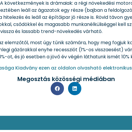
. A következmények is drámaiak: a régi növekedési motoro
keztében leáll az ágazatok egy része (bajban a feldolgozói
 a hitelezés és leáll az építőipar jó része is. Rövid távon 
sokkal, csődökkel és magasabb munkanélküliséggel kell s
k vissza és lassabb trend-növekedés várható.
az elemzőtől, most úgy tűnik számára, hogy meg fogjuk ka
legi gázárakkal enyhe recessziót (1%-os visszaesést) vá
0%-ot, és jó esetben a jövő év végén láthatunk ismét 10% 
ága Kiadvány ezen az oldalon olvasható elektronikus
Megosztás közösségi médiában