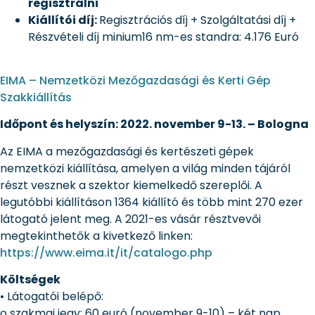
regisztrálni
Kiállítói díj:
Regisztrációs díj + Szolgáltatási díj +
Részvételi díj minium16 nm-es standra: 4.176 Euró
EIMA – Nemzetközi Mezőgazdasági és Kerti Gép
Szakkiállítás
Időpont és helyszín: 2022. november 9-13. – Bologna
Az EIMA a mezőgazdasági és kertészeti gépek
nemzetközi kiállítása, amelyen a világ minden tájáról
részt vesznek a szektor kiemelkedő szereplői. A
legutóbbi kiállításon 1364 kiállító és több mint 270 ezer
látogató jelent meg. A 2021-es vásár résztvevői
megtekinthetők a kivetkező linken:
https://www.eima.it/it/catalogo.php
Költségek
• Látogatói belépő:
o szakmai jegy: 60 euró (november 9-10) – két nap