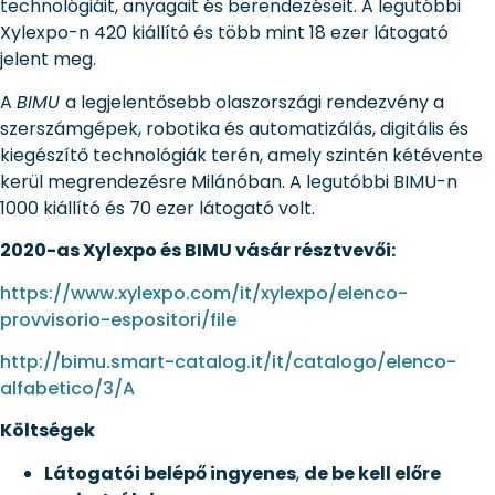
technológiáit, anyagait és berendezéseit. A legutóbbi
Xylexpo-n 420 kiállító és több mint 18 ezer látogató
jelent meg.
A
BIMU
a legjelentősebb olaszországi rendezvény a
szerszámgépek, robotika és automatizálás, digitális és
kiegészítő technológiák terén, amely szintén kétévente
kerül megrendezésre Milánóban. A legutóbbi BIMU-n
1000 kiállító és 70 ezer látogató volt.
2020-as Xylexpo és BIMU vásár résztvevői:
https://www.xylexpo.com/it/xylexpo/elenco-
provvisorio-espositori/file
http://bimu.smart-catalog.it/it/catalogo/elenco-
alfabetico/3/A
Költségek
Látogatói belépő ingyenes
,
de be kell előre