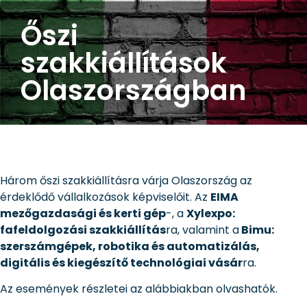
Őszi
szakkiállítások
Olaszországban
Három őszi szakkiállításra várja Olaszország az
érdeklődő vállalkozások képviselőit. Az
EIMA
mezőgazdasági és kerti gép
-, a
Xylexpo:
fafeldolgozási szakkiállítás
ra, valamint a
Bimu:
szerszámgépek, robotika és automatizálás,
digitális és kiegészítő technológiai vásár
ra.
Az események részletei az alábbiakban olvashatók.