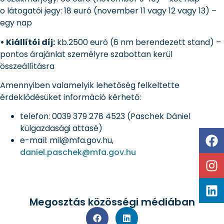
o látogatói jegy: 18 euró (november 11 vagy 12 vagy 13) –
egy nap
• Kiállítói díj:
kb.2500 euró (6 nm berendezett stand) –
pontos árajánlat személyre szabottan kerül
összeállításra
Amennyiben valamelyik lehetőség felkeltette
érdeklődésüket információ kérhető:
telefon: 0039 379 278 4523 (Paschek Dániel
külgazdasági attasé)
e-mail: mil@mfa.gov.hu,
daniel.paschek@mfa.gov.hu
Megosztás közösségi médiában