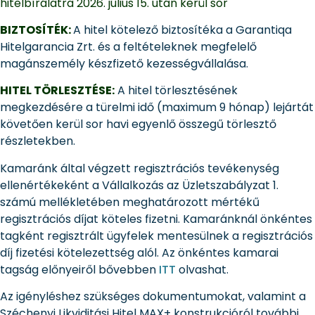
hitelbírálatra 2026. július 15. után kerül sor
BIZTOSÍTÉK:
A hitel kötelező biztosítéka a Garantiqa
Hitelgarancia Zrt. és a feltételeknek megfelelő
magánszemély készfizető kezességvállalása.
HITEL TÖRLESZTÉSE:
A hitel törlesztésének
megkezdésére a türelmi idő (maximum 9 hónap) lejártát
követően kerül sor havi egyenlő összegű törlesztő
részletekben.
Kamaránk által végzett regisztrációs tevékenység
ellenértékeként a Vállalkozás az Üzletszabályzat 1.
számú mellékletében meghatározott mértékű
regisztrációs díjat köteles fizetni. Kamaránknál önkéntes
tagként regisztrált ügyfelek mentesülnek a regisztrációs
díj fizetési kötelezettség alól. Az önkéntes kamarai
tagság előnyeiről bővebben
ITT
olvashat.
Az igényléshez szükséges dokumentumokat, valamint a
Széchenyi Likviditási Hitel MAX+ konstrukcióról további