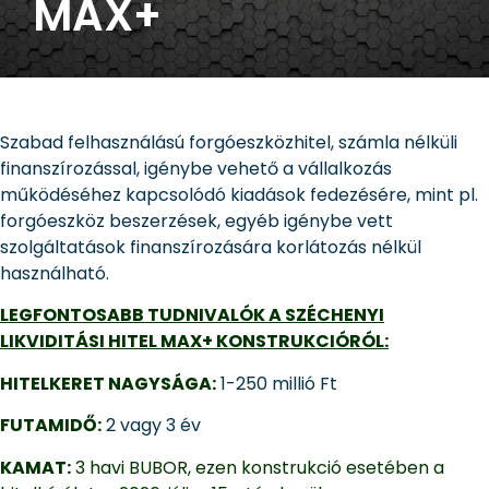
MAX+
Szabad felhasználású forgóeszközhitel, számla nélküli
finanszírozással, igénybe vehető a vállalkozás
működéséhez kapcsolódó kiadások fedezésére, mint pl.
forgóeszköz beszerzések, egyéb igénybe vett
szolgáltatások finanszírozására korlátozás nélkül
használható.
LEGFONTOSABB TUDNIVALÓK A SZÉCHENYI
LIKVIDITÁSI HITEL MAX+ KONSTRUKCIÓRÓL
:
HITELKERET NAGYSÁGA:
1-250 millió Ft
FUTAMIDŐ:
2 vagy 3 év
KAMAT:
3 havi BUBOR, ezen konstrukció esetében a