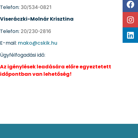
Telefon:
30/534-0821
Viseráczki-Molnár Krisztina
Telefon:
20/230-2816
E-mail:
mako@cskik.hu
Ügyfélfogadási idő:
Az igénylések leadására előre egyeztetett
időpontban van lehetőség!