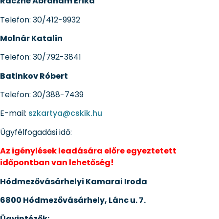
Ráczné Ábrahám Erika
Telefon: 30/412-9932
Molnár Katalin
Telefon: 30/792-3841
Batinkov Róbert
Telefon: 30/388-7439
E-mail:
szkartya@cskik.hu
Ügyfélfogadási idő:
Az igénylések leadására előre egyeztetett
időpontban van lehetőség!
Hódmezővásárhelyi Kamarai Iroda
6800 Hódmezővásárhely, Lánc u. 7.
Ügyintézők: