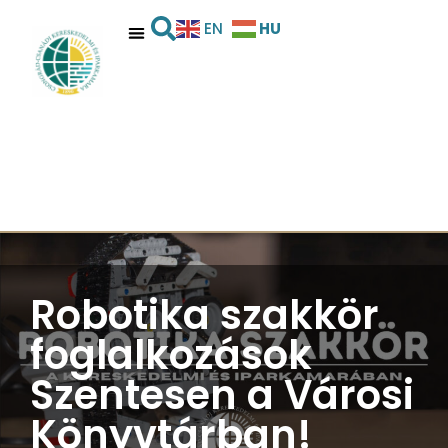
HU
EN
Robotika szakkör
foglalkozások
Szentesen a Városi
Könyvtárban!