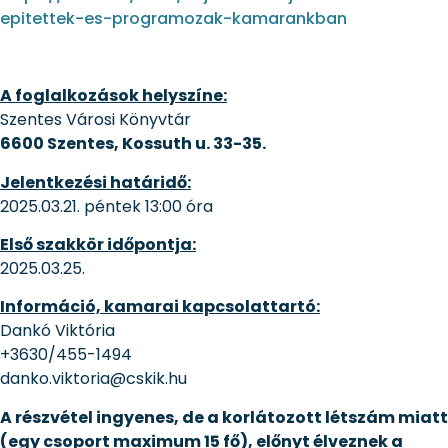
epitettek-es-programozak-kamarankban
A foglalkozások helyszíne:
Szentes Városi Könyvtár
6600 Szentes, Kossuth u. 33-35.
Jelentkezési határidő:
2025.03.21. péntek 13:00 óra
Első szakkör időpontja:
2025.03.25.
Információ, kamarai kapcsolattartó:
Dankó Viktória
+3630/455-1494
danko.viktoria@cskik.hu
A részvétel ingyenes, de a korlátozott létszám miatt
(egy csoport maximum 15 fő), előnyt élveznek a