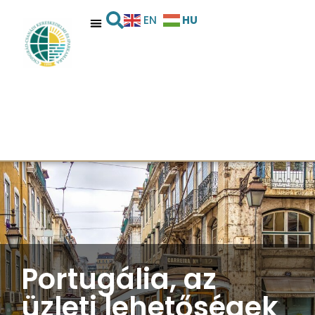
HU
EN
Portugália, az
üzleti lehetőségek