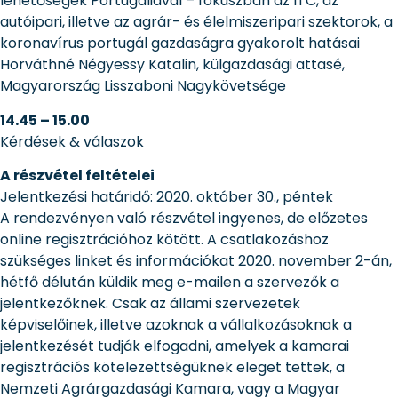
lehetőségek Portugáliával – fókuszban az ITC, az
autóipari, illetve az agrár- és élelmiszeripari szektorok, a
koronavírus portugál gazdaságra gyakorolt hatásai
Horváthné Négyessy Katalin, külgazdasági attasé,
Magyarország Lisszaboni Nagykövetsége
14.45 – 15.00
Kérdések & válaszok
A részvétel feltételei
Jelentkezési határidő: 2020. október 30., péntek
A rendezvényen való részvétel ingyenes, de előzetes
online regisztrációhoz kötött. A csatlakozáshoz
szükséges linket és információkat 2020. november 2-án,
hétfő délután küldik meg e-mailen a szervezők a
jelentkezőknek. Csak az állami szervezetek
képviselőinek, illetve azoknak a vállalkozásoknak a
jelentkezését tudják elfogadni, amelyek a kamarai
regisztrációs kötelezettségüknek eleget tettek, a
Nemzeti Agrárgazdasági Kamara, vagy a Magyar