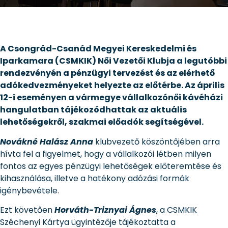
A Csongrád-Csanád Megyei Kereskedelmi és
Iparkamara (CSMKIK) Női Vezetői Klubja a legutóbbi
rendezvényén a pénzügyi tervezést és az elérhető
adókedvezményeket helyezte az előtérbe. Az április
12-i eseményen a vármegye vállalkozónői kávéházi
hangulatban tájékozódhattak az aktuális
lehetőségekről, szakmai előadók segítségével.
Novákné Halász Anna
klubvezető köszöntőjében arra
hívta fel a figyelmet, hogy a vállalkozói létben milyen
fontos az egyes pénzügyi lehetőségek előteremtése és
kihasználása, illetve a hatékony adózási formák
igénybevétele.
Ezt követően
Horváth-Triznyai Ágnes
, a CSMKIK
Széchenyi Kártya ügyintézője tájékoztatta a