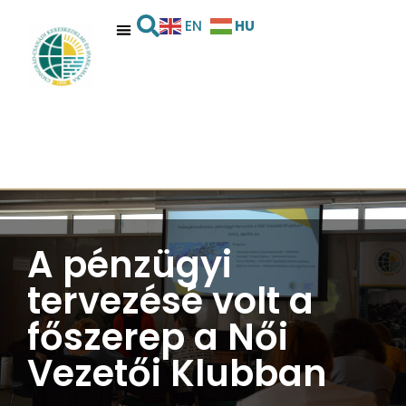
HU
EN
A pénzügyi
tervezésé volt a
főszerep a Női
Vezetői Klubban