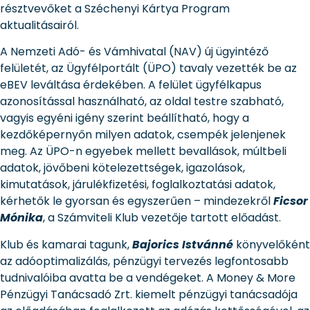
résztvevőket a Széchenyi Kártya Program
aktualitásairól.
A Nemzeti Adó- és Vámhivatal (NAV) új ügyintéző
felületét, az Ügyfélportált (ÜPO) tavaly vezették be az
eBEV leváltása érdekében. A felület ügyfélkapus
azonosítással használható, az oldal testre szabható,
vagyis egyéni igény szerint beállítható, hogy a
kezdőképernyőn milyen adatok, csempék jelenjenek
meg. Az ÜPO-n egyebek mellett bevallások, múltbeli
adatok, jövőbeni kötelezettségek, igazolások,
kimutatások, járulékfizetési, foglalkoztatási adatok,
kérhetők le gyorsan és egyszerűen – mindezekről
Ficsor
Mónika
, a Számviteli Klub vezetője tartott előadást.
Klub és kamarai tagunk,
Bajorics Istvánné
könyvelőként
az adóoptimalizálás, pénzügyi tervezés legfontosabb
tudnivalóiba avatta be a vendégeket. A Money & More
Pénzügyi Tanácsadó Zrt. kiemelt pénzügyi tanácsadója