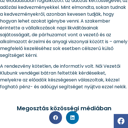
az előadásában foglalkozott az adózás kettősségével, az
adózási kedvezményekkel. Mint elmondta, sokan tudnak
a kedvezményekről, azonban kevesen tudják, hogy
hogyan lehet azokat igénybe venni. A szakember
érintette a vállalkozások napi likviditásainak
sajátosságait, de párhuzamot vont a vezető és az
alkalmazott érzelmi és anyagi viszonyai között is – amely
megfelelő kezeléséhez sok esetben célszerű külső
segítséget kérni.
A rendezvény kötetlen, de informatív volt. Női Vezetői
Klubunk vendégei bátran feltették kérdéseiket,
melyekre az előadók készségesen válaszoltak, kézzel
fogható pénz- és adóügyi segítséget nyújtva ezzel nekik.
Megosztás közösségi médiában