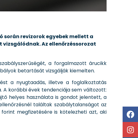
 során revizorok egyebek mellett a
t vizsgálódnak. Az ellenőrzéssorozat
 szabályszerűségét, a forgalmazott árucikk
ályok betartását vizsgálják kiemelten.
st a nyugtaadás, illetve a foglalkoztatás
. A korábbi évek tendenciája sem változott:
tő helyes használata is gondot jelentett, a
llenőrzésnél találtak szabálytalanságot az
orint megfizetésére is kötelezheti azt, aki