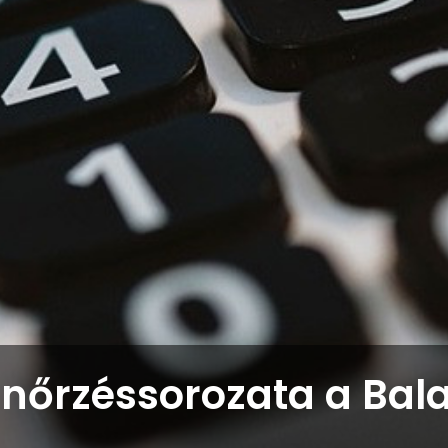
enőrzéssorozata a Bal