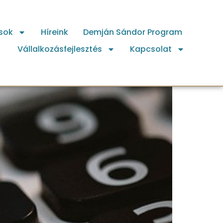
sok
Híreink
Demján Sándor Program
Vállalkozásfejlesztés
Kapcsolat