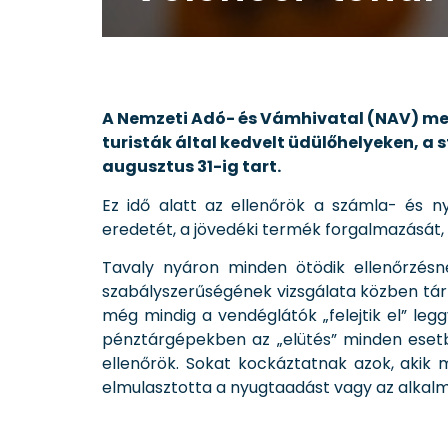
A Nemzeti Adó- és Vámhivatal (NAV) meg
turisták által kedvelt üdülőhelyeken, a
augusztus 31-ig tart.
Ez idő alatt az ellenőrök a számla- és ny
eredetét, a jövedéki termék forgalmazását,
Tavaly nyáron minden ötödik ellenőrzésné
szabályszerűségének vizsgálata közben tárt
még mindig a vendéglátók „felejtik el” leg
pénztárgépekben az „elütés” minden esetbe
ellenőrök. Sokat kockáztatnak azok, akik m
elmulasztotta a nyugtaadást vagy az alkalm