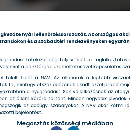
kezdte nyári ellenőrzéssorozatát. Az országos akció
 strandokon és a szabadtéri rendezvényeken egyarán
ugtaadási kötelezettség teljesítését, a foglalkoztatás
 valamint a pénztárgép üzemeltetésével kapcsolatos szab
l talált hibát a NAV. Az ellenőrök a legtöbb visszaélé
ák fel; mintegy ötszáz adózónak akadt ezzel problémája
gyakrabban a nyugtaadást. Sok vállalkozásnak az áfagyűj
n az állam kárára történt. Minden negyedik jövedéki e
egszegik az adóügyi szabályokat. A NAV akár kétmillió f
azotti bejelentést.
Megosztás közösségi médiában