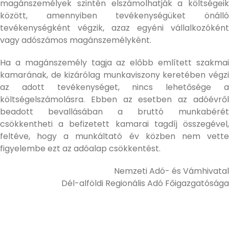
magánszemélyek szintén elszámolhatják a költségeik
között, amennyiben tevékenységüket önálló
tevékenységként végzik, azaz egyéni vállalkozóként
vagy adószámos magánszemélyként.
Ha a magánszemély tagja az előbb említett szakmai
kamarának, de kizárólag munkaviszony keretében végzi
az adott tevékenységet, nincs lehetősége a
költségelszámolásra. Ebben az esetben az adóévről
beadott bevallásában a bruttó munkabérét
csökkentheti a befizetett kamarai tagdíj összegével,
feltéve, hogy a munkáltató év közben nem vette
figyelembe ezt az adóalap csökkentést.
Nemzeti Adó- és Vámhivatal
Dél-alföldi Regionális Adó Főigazgatósága