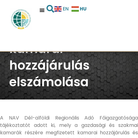
HU
EN
NAV tájékoztató –
kamarai
hozzájárulás
elszámolása
A NAV Dél-alföldi Regionális Adó Főigazgatósága
tájékoztatót adott ki, mely a gazdasági és szakmai
kamarák részére megfizetett kamarai hozzájárulás és