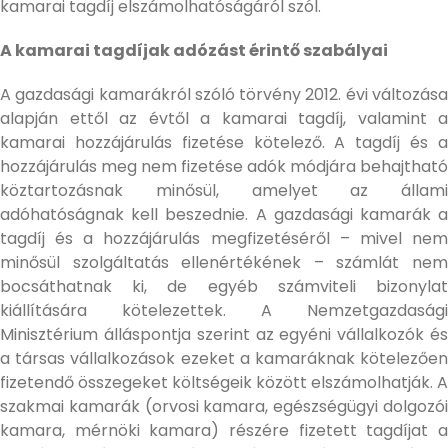
kamarai tagdíj elszámolhatóságáról szól.
A kamarai tagdíjak adózást érintő szabályai
A gazdasági kamarákról szóló törvény 2012. évi változása
alapján ettől az évtől a kamarai tagdíj, valamint a
kamarai hozzájárulás fizetése kötelező. A tagdíj és a
hozzájárulás meg nem fizetése adók módjára behajtható
köztartozásnak minősül, amelyet az állami
adóhatóságnak kell beszednie. A gazdasági kamarák a
tagdíj és a hozzájárulás megfizetéséről – mivel nem
minősül szolgáltatás ellenértékének – számlát nem
bocsáthatnak ki, de egyéb számviteli bizonylat
kiállítására kötelezettek. A Nemzetgazdasági
Minisztérium álláspontja szerint az egyéni vállalkozók és
a társas vállalkozások ezeket a kamaráknak kötelezően
fizetendő összegeket költségeik között elszámolhatják. A
szakmai kamarák (orvosi kamara, egészségügyi dolgozói
kamara, mérnöki kamara) részére fizetett tagdíjat a