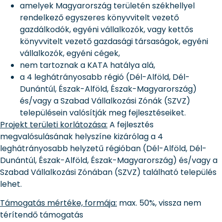
amelyek Magyarország területén székhellyel
rendelkező egyszeres könyvvitelt vezető
gazdálkodók, egyéni vállalkozók, vagy kettős
könyvvitelt vezető gazdasági társaságok, egyéni
vállalkozók, egyéni cégek,
nem tartoznak a KATA hatálya alá,
a 4 leghátrányosabb régió (Dél-Alföld, Dél-
Dunántúl, Észak-Alföld, Észak-Magyarország)
és/vagy a Szabad Vállalkozási Zónák (SZVZ)
településein valósítják meg fejlesztéseiket.
Projekt területi korlátozása:
A fejlesztés
megvalósulásának helyszíne kizárólag a 4
leghátrányosabb helyzetű régióban (Dél-Alföld, Dél-
Dunántúl, Észak-Alföld, Észak-Magyarország) és/vagy a
Szabad Vállalkozási Zónában (SZVZ) található település
lehet.
Támogatás mértéke, formája:
max. 50%, vissza nem
térítendő támogatás