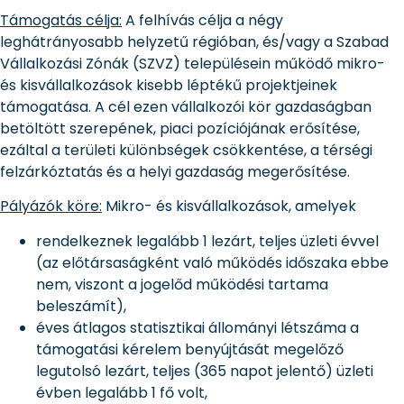
Támogatás célja:
A felhívás célja a négy
leghátrányosabb helyzetű régióban, és/vagy a Szabad
Vállalkozási Zónák (SZVZ) településein működő mikro-
és kisvállalkozások kisebb léptékű projektjeinek
támogatása. A cél ezen vállalkozói kör gazdaságban
betöltött szerepének, piaci pozíciójának erősítése,
ezáltal a területi különbségek csökkentése, a térségi
felzárkóztatás és a helyi gazdaság megerősítése.
Pályázók köre:
Mikro- és kisvállalkozások, amelyek
rendelkeznek legalább 1 lezárt, teljes üzleti évvel
(az előtársaságként való működés időszaka ebbe
nem, viszont a jogelőd működési tartama
beleszámít),
éves átlagos statisztikai állományi létszáma a
támogatási kérelem benyújtását megelőző
legutolsó lezárt, teljes (365 napot jelentő) üzleti
évben legalább 1 fő volt,