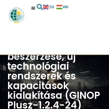
HU
EN
Mikro- és
kisvállalkozások
támogatása – Új
eszközök, gépek
beszerzése, új
technológiai
rendszerek és
kapacitások
kialakítása (GINOP
Plusz-1.2.4-24)