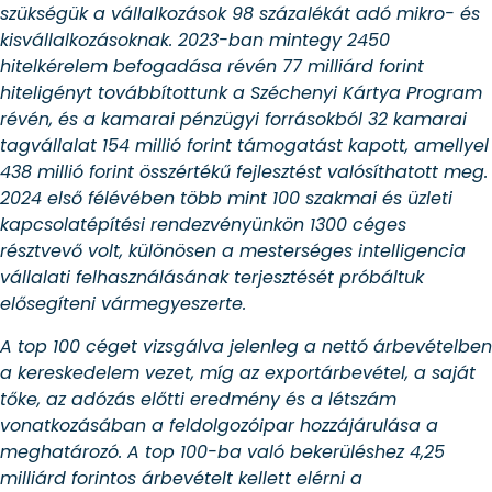
szükségük a vállalkozások 98 százalékát adó mikro- és
kisvállalkozásoknak. 2023-ban mintegy 2450
hitelkérelem befogadása révén 77 milliárd forint
hiteligényt továbbítottunk a Széchenyi Kártya Program
révén, és a kamarai pénzügyi forrásokból 32 kamarai
tagvállalat 154 millió forint támogatást kapott, amellyel
438 millió forint összértékű fejlesztést valósíthatott meg.
2024 első félévében több mint 100 szakmai és üzleti
kapcsolatépítési rendezvényünkön 1300 céges
résztvevő volt, különösen a mesterséges intelligencia
vállalati felhasználásának terjesztését próbáltuk
elősegíteni vármegyeszerte.
A top 100 céget vizsgálva jelenleg a nettó árbevételben
a kereskedelem vezet, míg az exportárbevétel, a saját
tőke, az adózás előtti eredmény és a létszám
vonatkozásában a feldolgozóipar hozzájárulása a
meghatározó. A top 100-ba való bekerüléshez 4,25
milliárd forintos árbevételt kellett elérni a