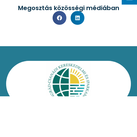
Megosztás közösségi médiában
Kapcsolat
Impresszum
Jogi nyilatkozat
Adatvédelmi nyilatkozat
Facebook
Oldaltérkép
Csongrád-Csanádi Kereskedelmi és Iparkamara – @2026
Minden jog fenntartva!