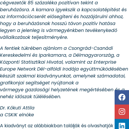
cégvezetők 85 százaléka pozitívan tekint a
beruházásra. A kamara igyekszik a kapcsolatépítést és
az információcserét elősegíteni és hozzájárulni ahhoz,
hogy a beruházásnak hosszú távon pozitív hatása
legyen a jelenleg is vármegyénkben tevékenykedő
vállalkozások teljesítményére.
A fentiek tükrében ajánlom a Csongrád-Csanádi
Kereskedelmi és Iparkamara, a Délmagyarország, a
Központi Statisztikai Hivatal, valamint az Enterprise
Europe Network Dél-alföldi Irodája együttműködésében
készült szakmai kiadványunkat, amelynek számadatai,
grafikonjai segítséget nyújtanak a
vármegye gazdasági helyzetének megértésében és a
nehéz időszak túlélésében.
Dr. Kőkuti Attila
a CSKIK elnöke
A kiadványt az alábbiakban találják és olvashatják el.