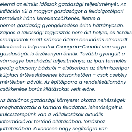
elemzi az elmúlt időszak gazdasági teljesítményét. Az
infláción túl a magyar gazdaságot a feldolgozóipari
termékek iránti keresletcsökkenés, illetve a
német gazdaság gyengélkedése érinti hátrányosan.
Sajnos a lakossági fogyasztás nem állt helyre, és fiskális
szempontok miatt számos állami beruházás elmaradt.
Mindezek a folyamatok Csongrád-Csanád vármegye
gazdaságát is érzékenyen érintik. Tovább gyengült a
vármegye beruházási teljesítménye, az ipari termelés
pedig alacsony bázisról – elsősorban az élelmiszeripar
külpiaci értékesítéseinek köszönhetően – csak csekély
mértékben bővült. Az építőiparra a rendelésállomány
csökkenése borús kilátásokat vetít előre.
Az általános gazdasági környezet okozta nehézségek
meghatározzák a kamara feladatait, lehetőségeit is.
Kulcsszerepünk van a vállalkozások aktuális
információval történő ellátásában, forráshoz
juttatásában. Különösen nagy segítségre van