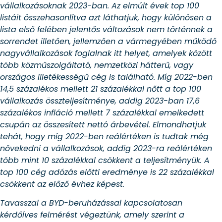
vállalkozásoknak 2023-ban. Az elmúlt évek top 100
listáit összehasonlítva azt láthatjuk, hogy különösen a
lista első felében jelentős változások nem történnek a
sorrendet illetően, jellemzően a vármegyében működő
nagyvállalkozások foglalnak itt helyet, amelyek között
több közműszolgáltató, nemzetközi hátterű, vagy
országos illetékességű cég is található. Míg 2022-ben
14,5 százalékos mellett 21 százalékkal nőtt a top 100
vállalkozás összteljesítménye, addig 2023-ban 17,6
százalékos infláció mellett 7 százalékkal emelkedett
csupán az összesített nettó árbevétel. Elmondhatjuk
tehát, hogy míg 2022-ben reálértéken is tudtak még
növekedni a vállalkozások, addig 2023-ra reálértéken
több mint 10 százalékkal csökkent a teljesítményük. A
top 100 cég adózás előtti eredménye is 22 százalékkal
csökkent az előző évhez képest.
Tavasszal a BYD-beruházással kapcsolatosan
kérdőíves felmérést végeztünk, amely szerint a