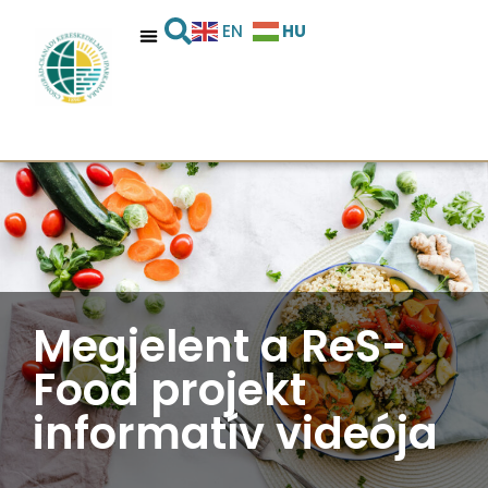
HU
EN
Megjelent a ReS-
Food projekt
informatív videója