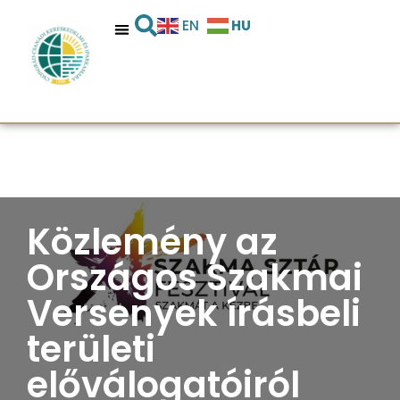
HU
EN
Közlemény az
Országos Szakmai
Versenyek írásbeli
területi
előválogatóiról