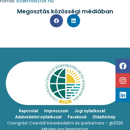
Forrás:
szakmasztar.hu
Megosztás közösségi médiában
Kapcsolat
Impresszum
Jogi nyilatkozat
Adatvédelmi nyilatkozat
Facebook
Oldaltérkép
Csongrád-Csanádi Kereskedelmi és Iparkamara – @2026
Minden jog fenntartva!