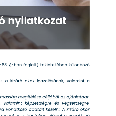
ó nyilatkozat
2-63. §-ban foglalt) tekintetében különböző
és a kizáró okok igazolásának, valamint a
kalmasság megítélése céljából az ajánlatban
, valamint képzettségre és végzettségre,
a vonatkozó adatait kezelni. A kizáró okok
szerint – a büntetlen előéletre vonatkozó