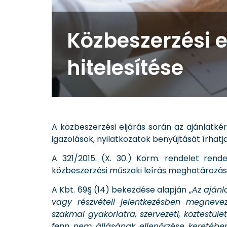
Közbeszerzési 
hitelesítése
A közbeszerzési eljárás során az ajánlatké
igazolások, nyilatkozatok benyújtását írhatja
A 321/2015. (X. 30.) Korm. rendelet rend
közbeszerzési műszaki leírás meghatározás
A Kbt. 69§ (14) bekezdése alapján „
Az ajánl
vagy részvételi jelentkezésben megnevez
szakmai gyakorlatra, szervezeti, köztestü
fenn nem állásának ellenőrzése keretében