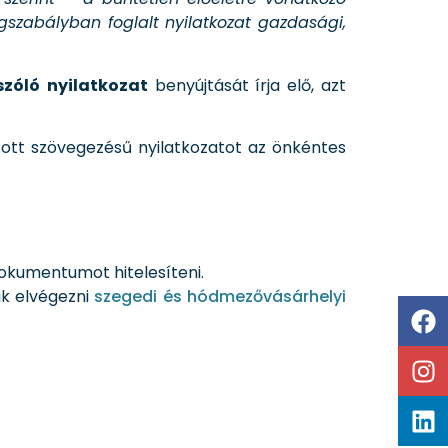
gszabályban foglalt nyilatkozat gazdasági,
szóló
nyilatkozat
benyújtását írja elő, azt
zott szövegezésű nyilatkozatot az önkéntes
dokumentumot hitelesíteni.
uk elvégezni
szegedi és hódmezővásárhelyi