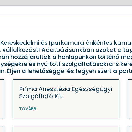
reskedelmi és Iparkamara önkéntes kamarai
 vállalkozást! Adatbázisunkban azokat a tagj
án hozzájárultak a honlapunkon történő meg
nységekre és nyújtott szolgáltatásokra is k
 Éljen a lehetőséggel és tegyen szert a part
Príma Anesztézia Egészségügyi
Szolgáltató Kft.
TOVÁBB