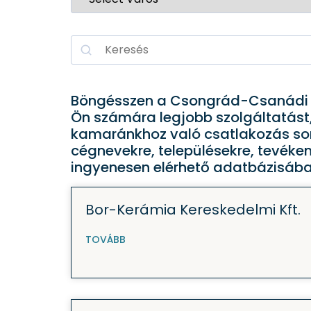
Böngésszen a Csongrád-Csanádi Ke
Ön számára legjobb szolgáltatást,
kamaránkhoz való csatlakozás sor
cégnevekre, településekre, tevéke
ingyenesen elérhető adatbázisában.
Bor-Kerámia Kereskedelmi Kft.
TOVÁBB