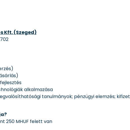
s Kft. (Szeged)
1702
erzés)
vásárlás)
fejlesztés
echnológiák alkalmazása
 megvalósíthatósági tanulmányok; pénzügyi elemzés; kifize
ja?
int 250 MHUF felett van