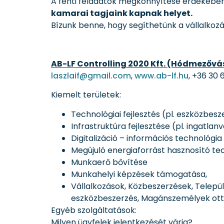
A fenti feladatok megkönnyítése érdekébe
kamarai tagjaink kapnak helyet.
Bízunk benne, hogy segíthetünk a vállalko
AB-LF Controlling 2020 Kft. (Hódmezővá
laszlaif@gmail.com
,
www.ab-lf.hu
, +36 30
Kiemelt területek:
Technológiai fejlesztés (pl. eszközbesz
Infrastruktúra fejlesztése (pl. ingatlan
Digitalizáció – információs technológia 
Megújuló energiaforrást hasznosító t
Munkaerő bővítése
Munkahelyi képzések támogatása,
Vállalkozások, Közbeszerzések, Telepü
eszközbeszerzés, Magánszemélyek otth
Egyéb szolgáltatások:
Milyen ügyfelek jelentkezését várja?