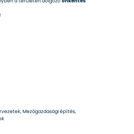
lyben a területen dolgozó
önkéntes
!
ervezetek, Mezőgazdasági építés,
ok