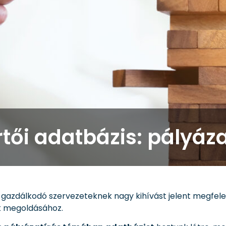
ői adatbázis: pályáza
gazdálkodó szervezeteknek nagy kihívást jelent megfelel
k megoldásához.