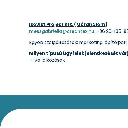
Isovist Project Kft. (Mórahalom)
messgabriella@creantex.hu,
+36 20 435-9
Egyéb szolgáltatások: marketing, építőipar
Milyen típusú ügyfelek jelentkezését vár
– Vállalkozások