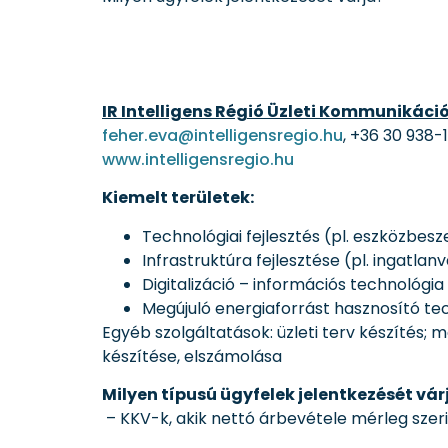
IR Intelligens Régió Üzleti Kommunikáció
feher.eva@intelligensregio.hu
, +36 30 938-
www.intelligensregio.hu
Kiemelt területek:
Technológiai fejlesztés (pl. eszközbesz
Infrastruktúra fejlesztése (pl. ingatlan
Digitalizáció – információs technológia 
Megújuló energiaforrást hasznosító t
Egyéb szolgáltatások: üzleti terv készítés;
készítése, elszámolása
Milyen típusú ügyfelek jelentkezését vár
– KKV-k, akik nettó árbevétele mérleg szer