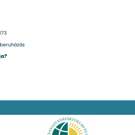
373
i beruházás
ja?