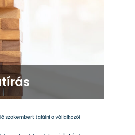
tírás
ő szakembert találni a vállalkozói