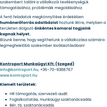
szakembert találni a vállalkozói tevékenységük
támogatásához, problémáik megoldásához.
A fenti feladatok megkönnyítése érdekében
humánerőforrás adatbázist
hoztunk létre, melyben a
területen dolgozó
önkéntes kamarai tagjaink
kapnak helyet.
Bízunk benne, hogy segíthetünk a vállalkozása számára
legmegfelelőbb szakember kiválasztásában!
Kontroport Munkaügyi Kft. (Szeged)
info@kontroport.hu,
+
36
–
70
–
9388767
www.kontroport.hu
Kiemelt területek:
HR támogatás, szervezeti audit
Foglalkoztatási, munkaügyi szaktanácsadás
Bér, tb. szaktanácsadás