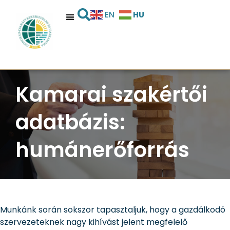
HU
EN
Kamarai szakértői
adatbázis:
humánerőforrás
Munkánk során sokszor tapasztaljuk, hogy a gazdálkodó
szervezeteknek nagy kihívást jelent megfelelő