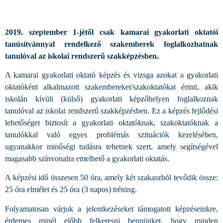
2019. szeptember 1-jétől csak kamarai gyakorlati oktatói
tanúsítvánnyal rendelkező szakemberek foglalkozhatnak
tanulóval az iskolai rendszerű szakképzésben.
A kamarai gyakorlati oktató képzés és vizsga azokat a gyakorlati
oktatóként alkalmazott szakembereket/szakoktatókat érinti, akik
iskolán kívüli (külső) gyakorlati képzőhelyen foglalkoznak
tanulóval az iskolai rendszerű szakképzésben. Ez a képzés fejlődési
lehetőséget biztosít a gyakorlati oktatóknak, szakoktatóknak a
tanulókkal való egyes problémás szituációk kezelésében,
ugyanakkor minőségi tudásra tehetnek szert, amely segítségével
magasabb színvonalra emelhető a gyakorlati oktatás.
A képzési idő összesen 50 óra, amely két szakaszból tevődik össze:
25 óra elmélet és 25 óra (3 napos) tréning.
Folyamatosan várjuk a jelentkezéseket támogatott képzéseinkre,
érdemes minél előbb felkeresni bennünket, hogy minden