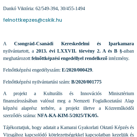
Dankó Viktória: 62/549-394, 30/455-1494
felnottkepzes@cskik.hu
A
Csongrád-Csanádi Kereskedelmi és Iparkamara
nyilvántartott, a
2013. évi LXXVII. törvény 2. A és B §
-aiban
meghatározott
felnőttképzési engedéllyel rendelkező
intézmény.
Felnőttképzési engedélyszám:
E/2020/000429
.
Felnőttképzési nyilvántartási szám:
B/2020/001775
A projekt a Kulturális és Innovációs Minisztérium
finanszírozásában valósul meg a Nemzeti Foglalkoztatási Alap
képzési alaprész terhére, a projekt illetve a Közreműködői
szerződés száma:
NFA-KA-KIM-5/2025/TK/05.
Tájékoztatjuk, hogy adatait a Kamarai Gyakorlati Oktató Képzés és
Vizsgához kapcsolódó kötelezettségekkel kapcsolatban kezeljük és