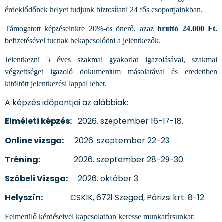
érdeklődőnek helyet tudjunk biztosítani 24 fős csoportjainkban.
Támogatott képzéseinkre 20%-os önerő, azaz
bruttó 24.000 Ft.
befizetésével tudnak bekapcsolódni a jelentkezők.
Jelentkezni 5 éves szakmai gyakorlat igazolásával, szakmai
végzettséget igazoló dokumentum másolatával és eredetiben
kitöltött jelentkezési lappal lehet.
A képzés időpontjai az alábbiak:
Elméleti képzés:
2026. szeptember 16-17-18.
Online vizsga:
2026. szeptember 22-23.
Tréning:
2026. szeptember 28-29-30.
Szóbeli Vizsga:
2026. október 3.
Helyszín:
CSKIK, 6721 Szeged, Párizsi krt. 8-12.
Felmerülő kérdéseivel kapcsolatban keresse munkatársunkat: