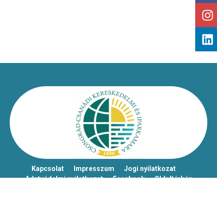
Kapcsolat
Impresszum
Jogi nyilatkozat
Adatvédelmi nyilatkozat
Facebook
Oldaltérkép
Csongrád-Csanádi Kereskedelmi és Iparkamara – @2026
Minden jog fenntartva!