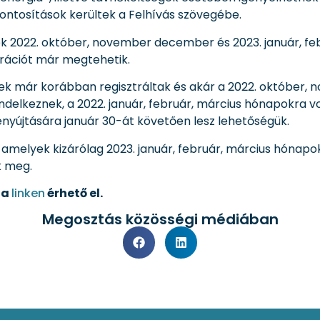
pontosítások kerültek a Felhívás szövegébe.
yek 2022. október, november december és 2023. január, f
trációt már megtehetik.
lyek már korábban regisztráltak és akár a 2022. októbe
endelkeznek, a 2022. január, február, március hónapokr
yújtására január 30-át követően lesz lehetőségük.
 amelyek kizárólag 2023. január, február, március hónap
k meg.
 a
linken
érhető el.
Megosztás közösségi médiában