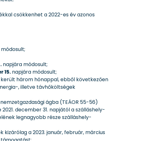
alékkal csökkenhet a 2022-es év azonos
 módosult;
.
napjára módosult;
 15.
napjára módosult;
a került három hónappal, ebből következően
nergia-, illetve távhőköltségek
tás nemzetgazdasági ágba (TEÁOR 55-56)
e 2021. december 31. napjától a szálláshely-
elének legnagyobb része szálláshely-
kizárólag a 2023. január, február, március
k támogatást;