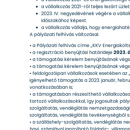
a vállalkozás 2021-ről teljes lezárt üzlet
2023. IV. negyedévének végére a válla
időszakához képest.
a vállalkozás vállalja, hogy energiaha
A pályázati felhívás változásai:
• a Pályázati felhívás címe „KKV Energiak
• a regisztráció benyújtási határideje
2023. á
• a támogatási kérelem benyújtásának vég
• a támogatási kérelem benyújtásának vég
• feldolgozóipari vállalkozások esetében 
igényelhető támogatás a 2023. január, februá
vonatkozásában is;
• a támogatásban részesíthető vállalkozás
tartozó vállalkozásokkal, így jogosultak pál
szolgáltatás, vendéglátás nemzetgazdasági 
szolgáltatás, vendéglátás tevékenységből s
• a szálláshely-szolgáltatás, vendéglátás n
havi, számlával igazolható földgáz-, villam