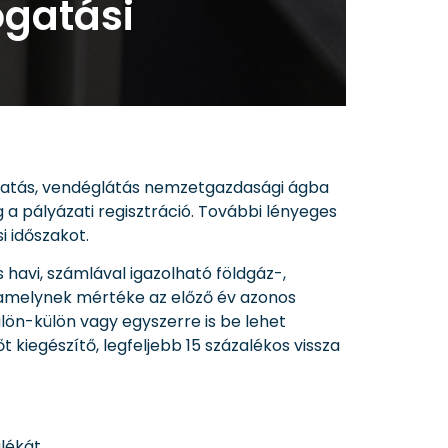
ogatási
áltatás, vendéglátás nemzetgazdasági ágba
g a pályázati regisztráció. További lényeges
 időszakot.
havi, számlával igazolható földgáz-,
, amelynek mértéke az előző év azonos
n-külön vagy egyszerre is be lehet
 kiegészítő, legfeljebb 15 százalékos vissza
lékát.