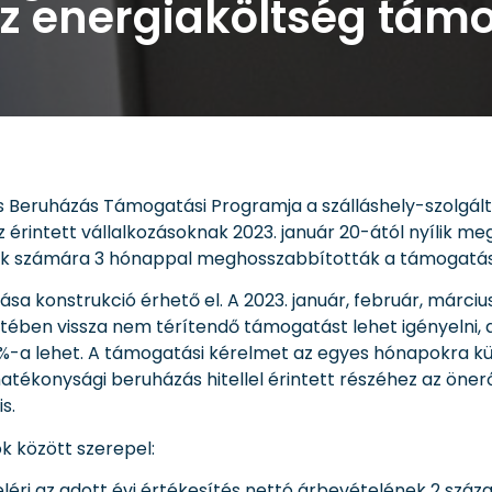
az energiaköltség tám
 és Beruházás Támogatási Programja a szálláshely-szolg
 érintett vállalkozásoknak 2023. január 20-ától nyílik me
ások számára 3 hónappal meghosszabbították a támogatási
konstrukció érhető el. A 2023. január, február, március 
setében vissza nem térítendő támogatást lehet igényelni
 lehet. A támogatási kérelmet az egyes hónapokra külö
tékonysági beruházás hitellel érintett részéhez az önerőt
s.
ok között szerepel:
léri az adott évi értékesítés nettó árbevételének 2 száza