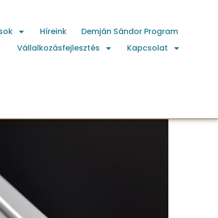
sok
Híreink
Demján Sándor Program
Vállalkozásfejlesztés
Kapcsolat