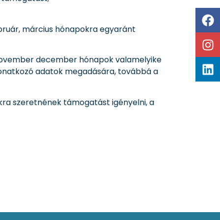
ebruár, március hónapokra egyaránt
r, november december hónapok valamelyike
a vonatkozó adatok megadására, továbbá a
okra szeretnének támogatást igényelni, a