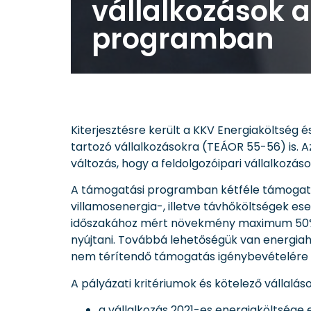
vállalkozások 
programban
Kiterjesztésre került a KKV Energiaköltség
tartozó vállalkozásokra (TEÁOR 55-56) is. Az
változás, hogy a feldolgozóipari vállalkoz
A támogatási programban kétféle támogatása 
villamosenergia-, illetve távhőköltségek e
időszakához mért növekmény maximum 50%-a
nyújtani. Továbbá lehetőségük van energiaha
nem térítendő támogatás igénybevételére i
A pályázati kritériumok és kötelező vállalás
a vállalkozás 2021-es energiaköltsége e