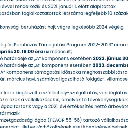
i évvel rendelkezik és 2021. január 1. előtt alapították.
lkozásban foglalkoztatottak létszáma legfeljebb 10 száz
tékonysági beruházást hajt végre legkésőbb 2024 végéig.
öltség és Beruházás Támogatási Program 2022-2023” címre
prilis 30. 19:00 órára
módosult;
ső határideje az „A” komponens esetében
2023. június 30
ső határideje az „B” komponens esetében
2023. december
az „A” komponens támogatási időszaka meghosszabbításr
r, március havi, számlával igazolható földgáz-, villamose
ok köre kiegészült a szálláshely-szolgáltatás, vendéglá
yázni azok a vállalkozások is, amelyek fő tevékenységi kör
ágba tartozik vagy a 2021. évi értékesítés nettó árbevét
zármazik;
emzetgazdasági ágba (TEÁOR 55-56) tartozó vállalkozások 
osenergia-, illetve távhőköltségek esetében igényelhetne