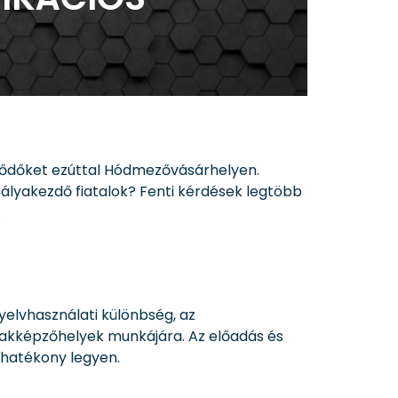
klődőket ezúttal Hódmezővásárhelyen.
lyakezdő fiatalok? Fenti kérdések legtöbb
.
nyelvhasználati különbség, az
akképzőhelyek munkájára. Az előadás és
 hatékony legyen.