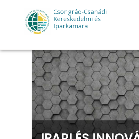
Csongrád-Csanádi
Kereskedelmi és
Iparkamara
IPARI ÉS INNO