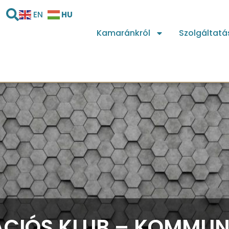
HU
EN
Kamaránkról
Szolgáltatá
VÁCIÓS KLUB – KOMMU