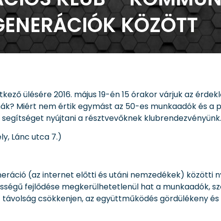
GENERÁCIÓK KÖZÖTT
etkező ülésére
2016. május 19-én 15 óra
kor várjuk az érde
ák? Miért nem értik egymást az 50-es munkaadók és a pá
és segítséget nyújtani a résztvevőknek klubrendezvényünk
, Lánc utca 7.)
eneráció (az internet előtti és utáni nemzedékek) közötti 
ségű fejlődése megkerülhetetlenül hat a munkaadók, sz
ult távolság csökkenjen, az együttműködés gördülékeny és