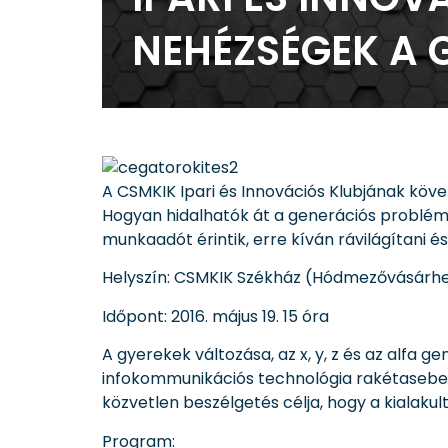
NEHÉZSÉGEK A 
A CSMKIK Ipari és Innovációs Klubjának köv
Hogyan hidalhatók át a generációs problém
munkaadót érintik, erre kíván rávilágítani 
Helyszín: CSMKIK Székház
(Hódmezővásárhely
Időpont: 2016. május 19. 15 óra
A gyerekek változása, az x, y, z és az alfa g
infokommunikációs technológia rakétasebes
közvetlen beszélgetés célja, hogy a kialak
Program: