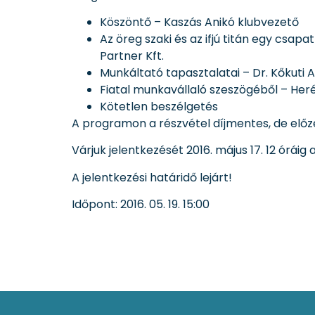
Köszöntő – Kaszás Anikó klubvezető
Az öreg szaki és az ifjú titán egy csa
Partner Kft.
Munkáltató tapasztalatai – Dr. Kőkuti A
Fiatal munkavállaló szeszögéből – Heré
Kötetlen beszélgetés
A programon a részvétel díjmentes, de előze
Várjuk jelentkezését
2016. május 17. 12 óráig
a
A jelentkezési határidő lejárt!
Időpont:
2016. 05. 19. 15:00