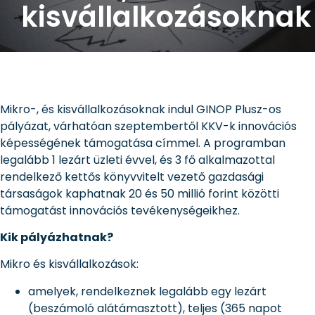
kisvállalkozásoknak
Mikro-, és kisvállalkozásoknak indul GINOP Plusz-os
pályázat, várhatóan szeptembertől KKV-k innovációs
képességének támogatása címmel. A programban
legalább 1 lezárt üzleti évvel, és 3 fő alkalmazottal
rendelkező kettős könyvvitelt vezető gazdasági
társaságok kaphatnak 20 és 50 millió forint közötti
támogatást innovációs tevékenységeikhez.
Kik pályázhatnak?
Mikro és kisvállalkozások:
amelyek, rendelkeznek legalább egy lezárt
(beszámoló alátámasztott), teljes (365 napot