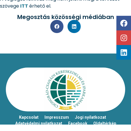
szövege
ITT
érhető el.
Megosztás közösségi médiában
Kapcsolat
Impresszum
Jogi nyilatkozat
Adatvédelmi nyilatkozat
Facebook
Oldaltérkép
Csongrád-Csanádi Kereskedelmi és Iparkamara – @2026