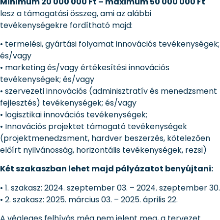
Minimum 20 000 000 Ft – maximum 50 000 000 Ft
lesz a támogatási összeg, ami az alábbi
tevékenységekre fordítható majd:
• termelési, gyártási folyamat innovációs tevékenységek;
és/vagy
• marketing és/vagy értékesítési innovációs
tevékenységek; és/vagy
• szervezeti innovációs (adminisztratív és menedzsment
fejlesztés) tevékenységek; és/vagy
• logisztikai innovációs tevékenységek;
• Innovációs projektet támogató tevékenységek
(projektmenedzsment, hardver beszerzés, kötelezően
előírt nyilvánosság, horizontális tevékenységek, rezsi)
Két szakaszban lehet majd pályázatot benyújtani:
• 1. szakasz: 2024. szeptember 03. – 2024. szeptember 30.
• 2. szakasz: 2025. március 03. – 2025. április 22.
A végleges felhívás még nem jelent meg, a tervezet