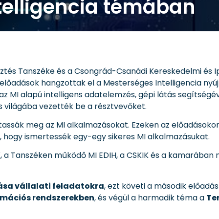
telligencia témában
ztés Tanszéke és a Csongrád-Csanádi Kereskedelmi és
lőadások hangzottak el a Mesterséges Intelligencia nyújt
 MI alapú intelligens adatelemzés, gépi látás segítségéve
 világába vezették be a résztvevőket.
tassák meg az MI alkalmazásokat. Ezeken az előadásokon
k, hogy ismertessék egy-egy sikeres MI alkalmazásukat.
IK, a Tanszéken működő MI EDIH, a CSKIK és a kamarába
sa vállalati feladatokra
, ezt követi a második előadá
rmációs rendszerekben
, és végül a harmadik téma a
Te