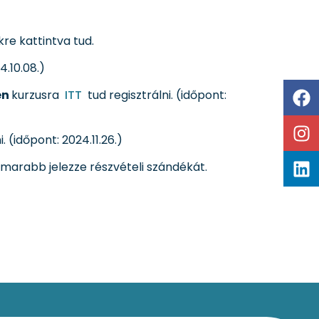
kre kattintva tud.
4.10.08.)
en
kurzusra
ITT
tud regisztrálni. (időpont:
. (időpont: 2024.11.26.)
amarabb jelezze részvételi szándékát.