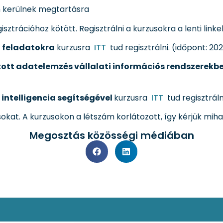
 kerülnek megtartásra
sztrációhoz kötött. Regisztrálni a kurzusokra a lenti linke
i feladatokra
kurzusra
ITT
tud regisztrálni. (időpont: 202
ott adatelemzés vállalati információs rendszerekb
intelligencia segítségével
kurzusra
ITT
tud regisztrálni
sokat. A kurzusokon a létszám korlátozott, így kérjük mih
Megosztás közösségi médiában