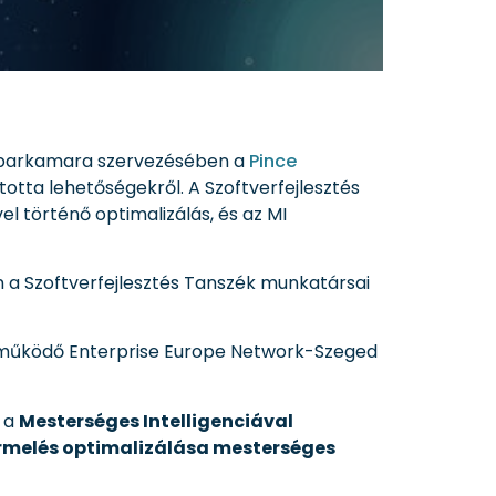
 Iparkamara szervezésében a
Pince
otta lehetőségekről. A Szoftverfejlesztés
l történő optimalizálás, és az MI
 a Szoftverfejlesztés Tanszék munkatársai
n működő Enterprise Europe Network-Szeged
s a
Mesterséges Intelligenciával
rmelés optimalizálása mesterséges