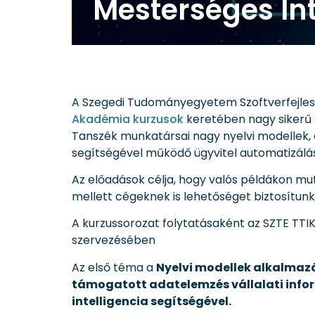
Mesterséges In
A Szegedi Tudományegyetem Szoftverfejles
Akadémia kurzusok
keretében nagy sikerű e
Tanszék munkatársai nagy nyelvi modellek, az
segítségével működő ügyvitel automatizálás
Az előadások célja, hogy valós példákon mu
mellett cégeknek is lehetőséget biztosítun
A kurzussorozat folytatásaként az SZTE TT
szervezésében
Az első téma a
Nyelvi modellek alkalmazá
támogatott adatelemzés vállalati info
intelligencia segítségével.