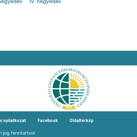
. negyedév
IV. negyedév
i nyilatkozat
Facebook
Oldaltérkép
 jog fenntartva!