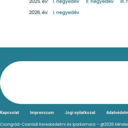
2025. év:
I. negyedév
II. negyedév
III
2026. év:
I. negyedév
Kapcsolat
Impresszum
Jogi nyilatkozat
Adatvédelm
Csongrád-Csanádi Kereskedelmi és Iparkamara – @2026 Minden