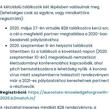
A kétoldalú találkozók két lépésben valósulnak meg
(lehetséges csak az egyikre, vagy mindkettőre
regisztrálni):
2020. május 27-én virtuális B2B találkozóra kerül sor,
a cél a megfelelő partner megtalálása a 2020-ban
beadandó pályázatokhoz.
2020. szeptember 9-én helyszíni találkozók
Ghentben. Ez a találkozó a következő napon (2020.
szeptember 10-én) megvalósuló nemzetközi
élettudományi konferenciához kapcsolódik, ahol
pitch bemutatkozásra is lehetőség nyílik. A korona
vírus miatt szeptemberre halasztott rendezvényen
már a 2021-es pályázatokhoz kereshetnek partnert
a résztvevők.
Regisztráció
:
https://eurostars-knowledgeforgrowth-
2020.b2match.io/
A részvétel ingyenes mindkét B2B rendezvényre, a