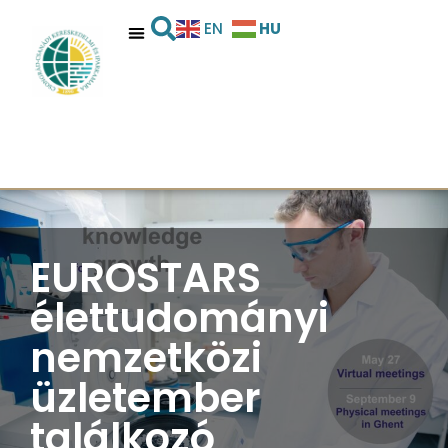
HU
EN
EUROSTARS
élettudományi
nemzetközi
üzletember
találkozó