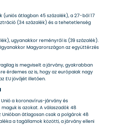
 (uniós átlagban 45 százalék), a 27-ből 17
ztráció (34 százalék) és a tehetetlenség
ék), ugyanakkor reményről is (39 százalék).
. Ugyanakkor Magyarországon az együttérzés
agilag is megviselt a járvány, gyakrabban
sre érdemes az is, hogy az európaiak nagy
 EU jövőjét illetően.
l
 Unió a koronavírus-járvány és
k maguk is azokat. A válaszadók 48
 az Unióban átlagosan csak a polgárok 48
éka a tagállamok közötti, a járvány elleni