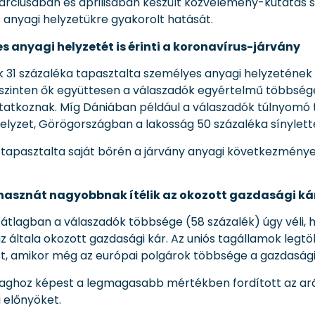
rciusában és áprilisában készült közvélemény-kutatás sz
s anyagi helyzetükre gyakorolt hatását.
s anyagi helyzetét is érinti a koronavírus-járvány
 31 százaléka tapasztalta személyes anyagi helyzetének 
 szinten ők együttesen a válaszadók egyértelmű többségét
atkoznak. Míg Dániában például a válaszadók túlnyomó t
elyzet, Görögországban a lakosság 50 százaléka sínylett
apasztalta saját bőrén a járvány anyagi következményeit
hasznát nagyobbnak ítélik az okozott gazdasági ká
s átlagban a válaszadók többsége (58 százalék) úgy véli,
 általa okozott gazdasági kár. Az uniós tagállamok legt
st, amikor még az európai polgárok többsége a gazdasági
aghoz képest a legmagasabb mértékben fordított az arán
 előnyöket.