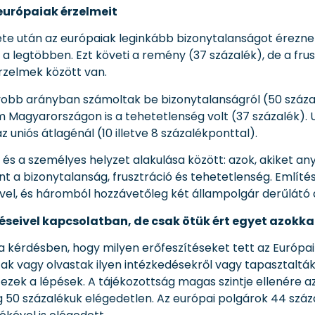
európaiak érzelmeit
ete után az európaiak leginkább bizonytalanságot éreznek
 legtöbben. Ezt követi a remény (37 százalék), de a frus
rzelmek között van.
obb arányban számoltak be bizonytalanságról (50 százal
 Magyarországon is a tehetetlenség volt (37 százalék)
uniós átlagénál (10 illetve 8 százalékponttal).
és a személyes helyzet alakulása között: azok, akiket any
t a bizonytalanság, frusztráció és tehetetlenség. Említé
el, és háromból hozzávetőleg két állampolgár derűlátó az
péseivel kapcsolatban, de csak ötük ért egyet azokka
a kérdésben, hogy milyen erőfeszítéseket tett az Európai
tak vagy olvastak ilyen intézkedésekről vagy tapasztaltá
ak ezek a lépések. A tájékozottság magas szintje ellenére
 50 százalékuk elégedetlen. Az európai polgárok 44 százal