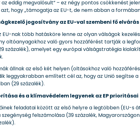
gy az eddig megvalósult” – ez négy pontos csökkenést je
 azt, hogy „támogatja az EU-t, de nem abban a formában,
ágkezelő jogosítvány az EU-val szembeni fő elvárás
z EU-nak több hatásköre lenne az olyan válságok kezelésé
y oltóanyagokhoz való gyors hozzáférést tartják a legf
(29 százalék), amelyet egy európai válságstratégia kialak
k.
ák állnak az első két helyen (oltásokhoz való hozzáféré
ik leggyakrabban említett cél az, hogy az Unió segítse a 
ban (29 százalék).
ítása és a klímavédelem legyenek az EP prioritásai
őinek feladatai között az első helyre a legtöbben (EU-s 
a szegénység felszámolása (39 százalék, Magyarországo
zalék).