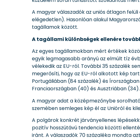
küzdelem során tanúsított szolidaritás mért
A magyar válaszadók az uniós átlagon felüli
elégedetlen). Hasonlóan alakul Magyarorszá
tagállamok között.
A tagállami különbségek ellenére tová
Az egyes tagállamokban mért értékek közötti
egyik legmagasabb arányú az elmúlt tíz év
vélekedik az EU-ról. További 35 százalék sem
megerősíti, hogy az EU-ról alkotott kép tart
Portugáliában (84 százalék) és Írországban
Franciaországban (40) és Ausztriában (34).
A magyar adat a középmezőnybe sorolható, d
szemében semleges kép él az Unióról és kile
A polgárok konkrét járványellenes lépések
pozitív hosszútávú tendencia közötti ellent
iránt. A válaszadók 70 százaléka mondta a