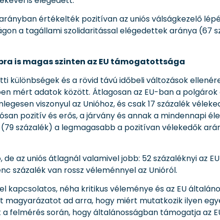
ékével is elégedett.
 arányban értékelték pozitívan az uniós válságkezelő lép
gon a tagállami szolidaritással elégedettek aránya (67 
bbra is magas szinten az EU támogatottsága
 különbségek és a rövid távú időbeli változások ellenére
ben mért adatok között. Átlagosan az EU-ban a polgárok
legesen viszonyul az Unióhoz, és csak 17 százalék véleked
ósan pozitív és erős, a járvány és annak a mindennapi élet
 (79 százalék) a legmagasabb a pozitívan vélekedők ará
e az uniós átlagnál valamivel jobb: 52 százaléknyi az E
nc százalék van rossz véleménnyel az Unióról.
kel kapcsolatos, néha kritikus véleménye és az EU által
ét magyarázatot ad arra, hogy miért mutatkozik ilyen eg
zt a felmérés során, hogy általánosságban támogatja az 