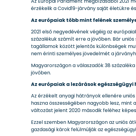
Az Európai Parlament megbízásából 2021 má
érzékelik a Covid19-járvány saját életükre é
Az európaiak több mint felének személye
2021 első negyedévének végéig az európaiak
százalékuk számít erre a jövőben. Bár uniós
tagállamok között jelentős különbségek mut
nem érinti személyes jövedelmét a járványh
Magyarországon a válaszadók 38 százaléka t
jövőben.
Az európaiak a lezárások egészségügyi 
Az érzékelt anyagi hátrányok ellenére unió
haszna összességében nagyobb lesz, mint az
változást jelent 2020 második feléhez képe
Ezzel szemben Magyarországon az uniós átl
gazdasági károk felülmúlják az egészségügyi