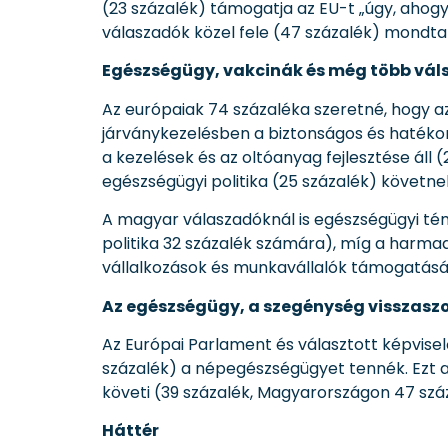
(23 százalék) támogatja az EU-t „úgy, aho
válaszadók közel fele (47 százalék) mondta
Egészségügy, vakcinák és még több váls
Az európaiak 74 százaléka szeretné, hogy a
járványkezelésben a biztonságos és hatékon
a kezelések és az oltóanyag fejlesztése áll 
egészségügyi politika (25 százalék) követne
A magyar válaszadóknál is egészségügyi tém
politika 32 százalék számára), míg a harmad
vállalkozások és munkavállalók támogatásá
Az egészségügy, a szegénység visszaszor
Az Európai Parlament és választott képvisel
százalék) a népegészségügyet tennék. Ezt 
követi (39 százalék, Magyarországon 47 szá
Háttér