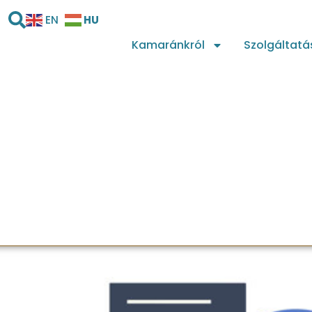
HU
EN
Kamaránkról
Szolgáltatá