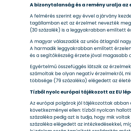
A bizonytalanság és a remény uralja az 
A felmérés szerint egy évvel a járvány kezd
tagállamban ezt az érzelmet nevezték meg a
(30 százalék) is a leggyakrabban említett é
A magyar válaszadók az uniós átlagnál nagy
A harmadik leggyakrabban említett érzelem
és a segítőkészség érzete jóval magasabb az 
Egyértelmű összefüggés látszik az érzelmek 
számoltak be olyan negatív érzelmekről, min
többsége (79 százaléka) elégedett az életév
Tízből nyolc európai tájékozott az EU lé
Az európai polgárok jól tájékozottak abban 
következményei ellen: tízből nyolcan hallot
százaléka pedig azt is tudja, hogy mik volt
százaléka elégedett az intézkedésekkel, míg