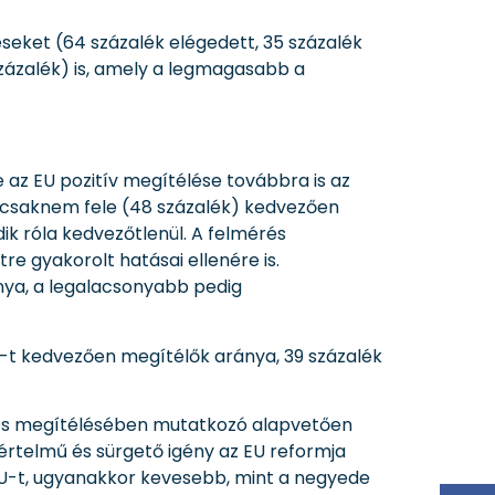
éseket (64 százalék elégedett, 35 százalék
százalék) is, amely a legmagasabb a
 az EU pozitív megítélése továbbra is az
 csaknem fele (48 százalék) kedvezően
ik róla kedvezőtlenül. A felmérés
re gyakorolt hatásai ellenére is.
nya, a legalacsonyabb pedig
U-t kedvezően megítélők aránya, 39 százalék
ános megítélésében mutatkozó alapvetően
yértelmű és sürgető igény az EU reformja
EU-t, ugyanakkor kevesebb, mint a negyede