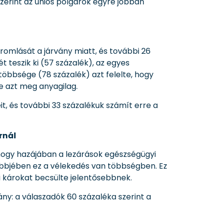
erint az uniós polgárok egyre jobban
romlását a járvány miatt, és további 26
 teszik ki (57 százalék), az egyes
öbbsége (78 százalék) azt felelte, hogy
e azt meg anyagilag.
, és további 33 százalékuk számít erre a
rnál
 hogy hazájában a lezárások egészségügyi
öbbjében ez a vélekedés van többségben. Ez
 károkat becsülte jelentősebbnek.
y: a válaszadók 60 százaléka szerint a