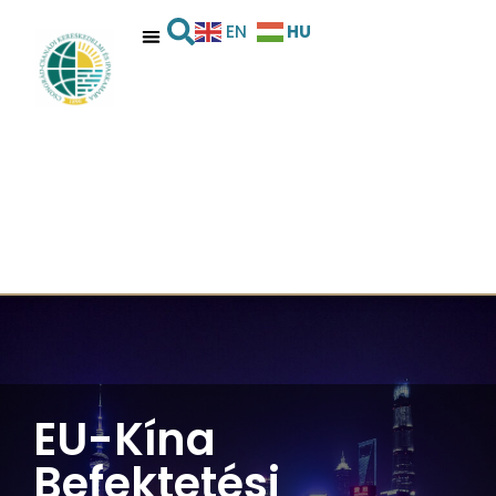
HU
EN
EU-Kína
Befektetési