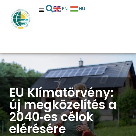
HU
EN
EU Klímatörvény:
új megközelítés a
2040‑es célok
elérésére