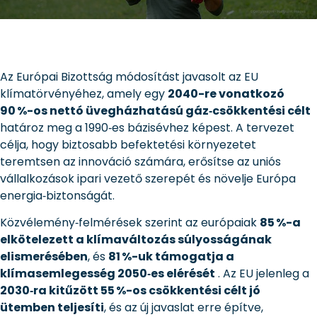
Az Európai Bizottság módosítást javasolt az EU
klímatörvényéhez, amely egy
2040-re vonatkozó
90 %-os nettó üvegházhatású gáz‑csökkentési célt
határoz meg a 1990‑es bázisévhez képest. A tervezet
célja, hogy biztosabb befektetési környezetet
teremtsen az innováció számára, erősítse az uniós
vállalkozások ipari vezető szerepét és növelje Európa
energia‑biztonságát
.
Közvélemény‑felmérések szerint az európaiak
85 %-a
elkötelezett a klímaváltozás súlyosságának
elismerésében
, és
81 %-uk támogatja a
klímasemlegesség 2050‑es elérését
.
Az EU jelenleg a
2030‑ra kitűzött 55 %-os csökkentési célt jó
ütemben teljesíti
, és az új javaslat erre építve,