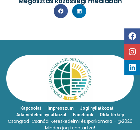
Megosztás közösségi médiában
Kapcsolat
Impresszum
Jogi nyilatkozat
Adatvédelmi nyilatkozat
Facebook
Oldaltérkép
Csongrád-Csanádi Kereskedelmi és Iparkamara – @2026
Minden jog fenntartva!