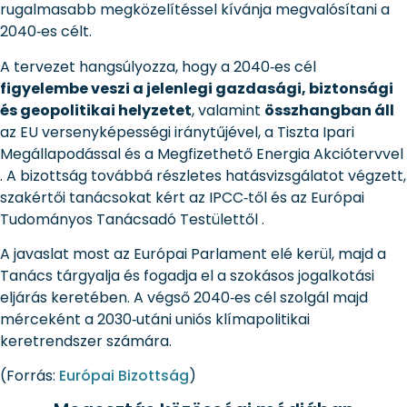
rugalmasabb megközelítéssel kívánja megvalósítani a
2040‑es célt.
A tervezet hangsúlyozza, hogy a 2040‑es cél
figyelembe veszi a jelenlegi gazdasági, biztonsági
és geopolitikai helyzetet
, valamint
összhangban áll
az EU versenyképességi iránytűjével, a Tiszta Ipari
Megállapodással és a Megfizethető Energia Akciótervvel
.
A bizottság továbbá részletes hatásvizsgálatot végzett,
szakértői tanácsokat kért az IPCC‑től és az Európai
Tudományos Tanácsadó Testülettől
.
A javaslat most az Európai Parlament elé kerül, majd a
Tanács tárgyalja és fogadja el a szokásos jogalkotási
eljárás keretében. A végső 2040‑es cél szolgál majd
mérceként a 2030‑utáni uniós klímapolitikai
keretrendszer számára.
(Forrás:
Európai Bizottság
)