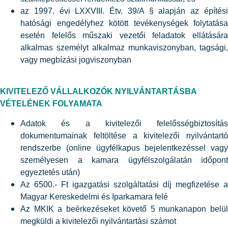
az 1997. évi LXXVIII. Étv. 39/A § alapján az építési
hatósági engedélyhez kötött tevékenységek folytatása
esetén felelős műszaki vezetői feladatok ellátására
alkalmas személyt alkalmaz munkaviszonyban, tagsági,
vagy megbízási jogviszonyban
KIVITELEZŐ VÁLLALKOZÓK NYILVÁNTARTÁSBA
VÉTELÉNEK FOLYAMATA
Adatok és a kivitelezői felelősségbiztosítás
dokumentumainak feltöltése a kivitelezői nyilvántartó
rendszerbe (online ügyfélkapus bejelentkezéssel vagy
személyesen a kamara ügyfélszolgálatán időpont
egyeztetés után)
Az 6500.- Ft igazgatási szolgáltatási díj megfizetése a
Magyar Kereskedelmi és Iparkamara felé
Az MKIK a beérkezéseket követő 5 munkanapon belül
megküldi a kivitelezői nyilvántartási számot