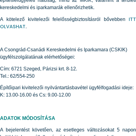
építésfelügyeleti hatóság, mind az MKIK, valamint a területi
kereskedelmi és iparkamarák ellenőrizhetik.
ITT
A kötelező kivitelezői felelősségbiztosításról bővebben
OLVASHAT
.
A Csongrád-Csanádi Kereskedelmi és Iparkamara (CSKIK)
ügyfélszolgálatának elérhetőségei:
Cím: 6721 Szeged, Párizsi krt. 8-12.
Tel.: 62/554-250
Építőipari kivitelezői nyilvántartásbavétel ügyfélfogadási ideje:
K: 13.00-16.00 és Cs: 9.00-12.00
ADATOK MÓDOSÍTÁSA
A bejelentést követően, az esetleges változásokat 5 napon