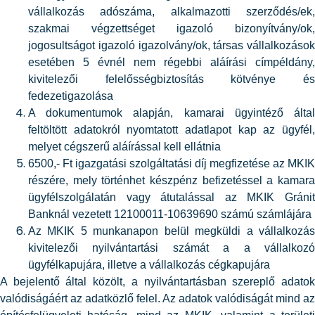
vállalkozás adószáma, alkalmazotti szerződés/ek,
szakmai végzettséget igazoló bizonyítvány/ok,
jogosultságot igazoló igazolvány/ok, társas vállalkozások
esetében 5 évnél nem régebbi aláírási címpéldány,
kivitelezői felelősségbiztosítás kötvénye és
fedezetigazolása
A dokumentumok alapján, kamarai ügyintéző által
feltöltött adatokról nyomtatott adatlapot kap az ügyfél,
melyet cégszerű aláírással kell ellátnia
6500,- Ft igazgatási szolgáltatási díj megfizetése az MKIK
részére, mely történhet készpénz befizetéssel a kamara
ügyfélszolgálatán vagy átutalással az MKIK Gránit
Banknál vezetett 12100011-10639690 számú számlájára
Az MKIK 5 munkanapon belül megküldi a vállalkozás
kivitelezői nyilvántartási számát a a vállalkozó
ügyfélkapujára, illetve a vállalkozás cégkapujára
A bejelentő által közölt, a nyilvántartásban szereplő adatok
valódiságáért az adatközlő felel. Az adatok valódiságát mind az