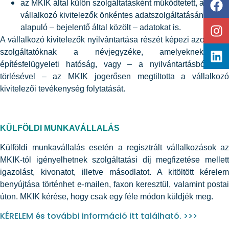
az MKIK által külön szolgáltatásként működtetett, a
vállalkozó kivitelezők önkéntes adatszolgáltatásán
alapuló – bejelentő által közölt – adatokat is.
A vállalkozó kivitelezők nyilvántartása részét képezi azoknak a
szolgáltatóknak a névjegyzéke, amelyeknek az
építésfelügyeleti hatóság, vagy – a nyilvántartásból való
törlésével – az MKIK jogerősen megtiltotta a vállalkozó
kivitelezői tevékenység folytatását.
KÜLFÖLDI MUNKAVÁLLALÁS
Külföldi munkavállalás esetén a regisztrált vállalkozások az
MKIK-tól igényelhetnek szolgáltatási díj megfizetése mellett
igazolást, kivonatot, illetve másodlatot. A kitöltött kérelem
benyújtása történhet e-mailen, faxon keresztül, valamint postai
úton. MKIK kérése, hogy csak egy féle módon küldjék meg.
KÉRELEM és további információ itt található. >>>