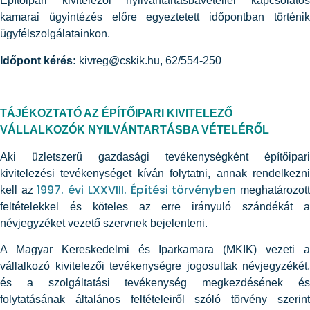
Építőipari kivitelezői nyilvántartásbavétellel kapcsolatos
kamarai ügyintézés előre egyeztetett időpontban történik
ügyfélszolgálatainkon.
Időpont kérés:
kivreg@cskik.hu, 62/554-250
TÁJÉKOZTATÓ AZ ÉPÍTŐIPARI KIVITELEZŐ
VÁLLALKOZÓK NYILVÁNTARTÁSBA VÉTELÉRŐL
Aki üzletszerű gazdasági tevékenységként építőipari
kivitelezési tevékenységet kíván folytatni, annak rendelkezni
1997. évi LXXVIII. Építési törvényben
kell az
meghatározot
feltételekkel és köteles az erre irányuló szándékát a
névjegyzéket vezető szervnek bejelenteni.
A Magyar Kereskedelmi és Iparkamara (MKIK) vezeti a
vállalkozó kivitelezői tevékenységre jogosultak névjegyzékét,
és a szolgáltatási tevékenység megkezdésének és
folytatásának általános feltételeiről szóló törvény szerint