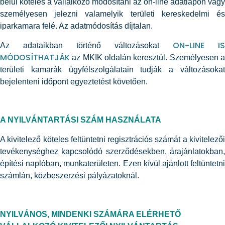
belül köteles a vállalkozó módosítani az on-line adatlapon vagy
személyesen jelezni valamelyik területi kereskedelmi és
iparkamara felé. Az adatmódosítás díjtalan.
ON-LINE IS
Az adataikban történő változásokat
MÓDOSÍTHATJÁK
az MKIK oldalán keresztül. Személyesen a
területi kamarák ügyfélszolgálatain tudják a változásokat
bejelenteni időpont egyeztetést követően.
A NYILVÁNTARTÁSI SZÁM HASZNÁLATA
A kivitelező köteles feltüntetni regisztrációs számát a kivitelezői
tevékenységhez kapcsolódó szerződésekben, árajánlatokban,
építési naplóban, munkaterületen. Ezen kívül ajánlott feltüntetni
számlán, közbeszerzési pályázatoknál.
NYILVÁNOS, MINDENKI SZÁMÁRA ELÉRHETŐ