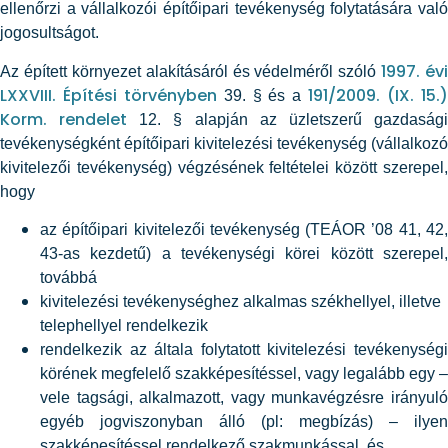
ellenőrzi a vállalkozói építőipari tevékenység folytatására való
jogosultságot.
1997. évi
Az épített környezet alakításáról és védelméről szóló
LXXVIII. Építési törvényben
191/2009. (IX. 15.
39. § és a
Korm. rendelet
12. § alapján az üzletszerű gazdaság
tevékenységként építőipari kivitelezési tevékenység (vállalkozó
kivitelezői tevékenység) végzésének feltételei között szerepel,
hogy
az építőipari kivitelezői tevékenység (TEÁOR ’08 41, 42,
43-as kezdetű) a tevékenységi körei között szerepel,
továbbá
kivitelezési tevékenységhez alkalmas székhellyel, illetve
telephellyel rendelkezik
rendelkezik az általa folytatott kivitelezési tevékenységi
körének megfelelő szakképesítéssel, vagy legalább egy –
vele tagsági, alkalmazott, vagy munkavégzésre irányuló
egyéb jogviszonyban álló (pl: megbízás) – ilyen
szakképesítéssel rendelkező szakmunkással, és