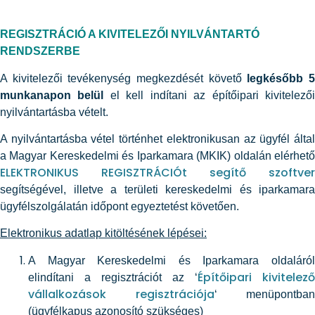
REGISZTRÁCIÓ A KIVITELEZŐI NYILVÁNTARTÓ
RENDSZERBE
A kivitelezői tevékenység megkezdését követő
legkésőbb 
munkanapon belül
el kell indítani az építőipari kivitelező
nyilvántartásba vételt.
A nyilvántartásba vétel történhet elektronikusan az ügyfél által
a Magyar Kereskedelmi és Iparkamara (MKIK) oldalán elérhető
ELEKTRONIKUS REGISZTRÁCIÓt segítő szoftver
segítségével, illetve a területi kereskedelmi és iparkamara
ügyfélszolgálatán időpont egyeztetést követően.
Elektronikus adatlap kitöltésének lépései:
A Magyar Kereskedelmi és Iparkamara oldaláról
Építőipari kivitelező
elindítani a regisztrációt az ‘
vállalkozások regisztrációja
‘ menüpontban
(ügyfélkapus azonosító szükséges)