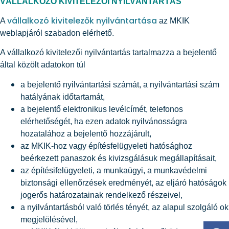
VÁLLALKOZÓ KIVITELEZŐI NYILVÁNTARTÁS
vállalkozó kivitelezők nyilvántartása
A
az MKIK
weblapjáról szabadon elérhető.
A vállalkozó kivitelezői nyilvántartás tartalmazza a bejelentő
által közölt adatokon túl
a bejelentő nyilvántartási számát, a nyilvántartási szám
hatályának időtartamát,
a bejelentő elektronikus levélcímét, telefonos
elérhetőségét, ha ezen adatok nyilvánosságra
hozatalához a bejelentő hozzájárult,
az MKIK-hoz vagy építésfelügyeleti hatósághoz
beérkezett panaszok és kivizsgálásuk megállapításait,
az építésifelügyeleti, a munkaügyi, a munkavédelmi
biztonsági ellenőrzések eredményét, az eljáró hatóságok
jogerős határozatainak rendelkező részeivel,
a nyilvántartásból való törlés tényét, az alapul szolgáló ok
megjelölésével,