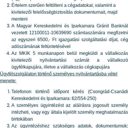
Értelem szerűen feltölteni a cégadatokat, valamint a
kivitelezői felelősségbiztosítás dokumentumait, majd
menteni
A Magyar Kereskedelmi és Iparkamara Gránit Banknál
vezetett 12100011-10639690 számlaszámára megfizetni
az egyszeri 6500,- Ft igazgatási szolgáltatási díjat, cég
adószámának feltüntetésével
Az MKIK 5 munkanapon belül megküldi a vállalkozás
kivitelezői nyilvántartási számát a vállalkozó
ügyfélkapujára, illetve a vállalkozás cégkapujára
Ügyfélszolgálaton történő személyes nyilvántartásba vétel
menete:
Telefonon történő időpont kérés (Csongrád-Csanádi
Kereskedelmi és Iparkamara: 62/554-250)
A személyes ügyintézést az aláírásra jogosult személy
intézheti, vagy egy általa kijelölt személy meghatalmazás
birtokában
Az ügyintézéshez szükséges adatok, dokumentumok: