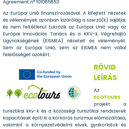
Agreement n° 101085853
Az Európai Unió finanszírozásával. A kifejtett nézetek
és vélemények azonban kizárólag a szerző(k) sajátjai,
és nem feltétlenül tükrözik az Európai Unió vagy az
Európai Innovációs Tanács és a KKV-k Végrehajtó
Ügynökségének (EISMEA) nézeteit és véleményét.
Sem az Európai Unió, sem az EISMEA nem vállal
felelősséget azokért.
RÖVID
LEÍRÁS
Az
ECOTOURS
projekt a
turisztikai kkv-k és a közösségi turisztikai rendszerek
kapacitásait építi ki a körkörös turizmus előmozdítása,
valamint a környezetvédelmi elvek, gyakorlatok és