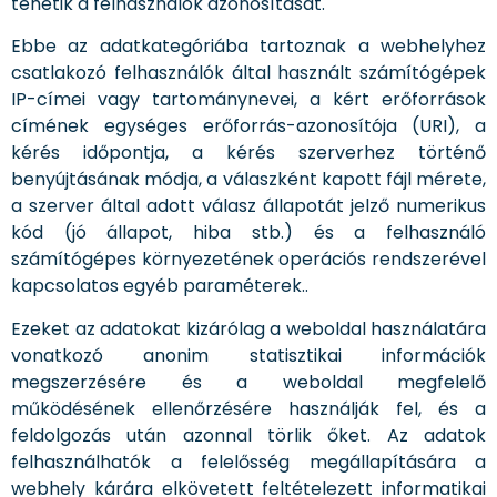
tehetik a felhasználók azonosítását.
Ebbe az adatkategóriába tartoznak a webhelyhez
csatlakozó felhasználók által használt számítógépek
IP-címei vagy tartománynevei, a kért erőforrások
címének egységes erőforrás-azonosítója (URI), a
kérés időpontja, a kérés szerverhez történő
benyújtásának módja, a válaszként kapott fájl mérete,
a szerver által adott válasz állapotát jelző numerikus
kód (jó állapot, hiba stb.) és a felhasználó
számítógépes környezetének operációs rendszerével
kapcsolatos egyéb paraméterek..
Ezeket az adatokat kizárólag a weboldal használatára
vonatkozó anonim statisztikai információk
megszerzésére és a weboldal megfelelő
működésének ellenőrzésére használják fel, és a
feldolgozás után azonnal törlik őket. Az adatok
felhasználhatók a felelősség megállapítására a
webhely kárára elkövetett feltételezett informatikai