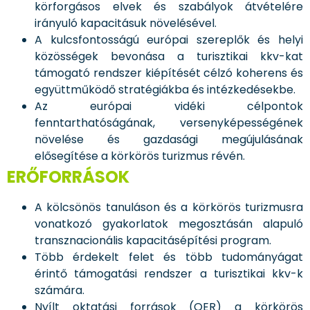
körforgásos elvek és szabályok átvételére
irányuló kapacitásuk növelésével.
A kulcsfontosságú európai szereplők és helyi
közösségek bevonása a turisztikai kkv-kat
támogató rendszer kiépítését célzó koherens és
együttműködő stratégiákba és intézkedésekbe.
Az európai vidéki célpontok
fenntarthatóságának, versenyképességének
növelése és gazdasági megújulásának
elősegítése a körkörös turizmus révén.
ERŐFORRÁSOK
A kölcsönös tanuláson és a körkörös turizmusra
vonatkozó gyakorlatok megosztásán alapuló
transznacionális kapacitásépítési program.
Több érdekelt felet és több tudományágat
érintő támogatási rendszer a turisztikai kkv-k
számára.
Nyílt oktatási források (OER) a körkörös