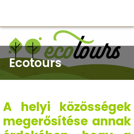
Ecotours
A helyi közösségek
megerősítése annak