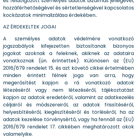
és feldolgozott személyes adatok bizalmas jellegével,
hozzáférhetőségével és sértetlenségével kapcsolatos
kockázatok minimalizálása érdekében..
AZ ÉRDEKELTEK JOGAI
A személyes adatok védelmére vonatkozó
jogszabályok kifejezetten biztosítanak bizonyos
jogokat azoknak a feleknek, akiknek az adataira
vonatkoznak (ún. érintettek). Különösen az (EU)
2016/679 rendelet 15. és azt követő cikkei értelmében
minden érintett félnek joga van arra, hogy
megerősítést kapjon a rá vonatkozó adatok
létezéséről vagy nem létezéséről, tájékoztatást
kapjon az adatok eredetéről, valamint az adatkezelés
céljairól és módszereiről, az adatok frissítéséről,
helyesbítéséről, kiegészítéséről és törléséről, ha az
adatok kezelése törvénysértő, vagy ha fennáll az (EU)
2016/679 rendelet 17. cikkében meghatározott okok
valamelyike.