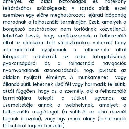
amelyek az oldal biztonságos és hatékony
feltárásához szükségesek. A tartós sütik ezzel
szemben egy előre meghatározott lejárati időpontig
maradnak a felhasználó terminálján. Ezek, amelyek a
böngésző bezárásakor nem törlődnek közvetlenül,
lehetővé teszik, hogy emlékezzenek a felhasználó
által az oldalukon tett választásokra, valamint hogy
információkat gyűjtsenek a felhasználó által
látogatott oldalakról, az oldal látogatásának
gyakoriságáról és a felhasználó navigációs
nyomvonalának azonosításáról, hogy javítsák az
oldalon nyújtott élményt. A munkamenet- vagy
állandó sütik lehetnek Első fél vagy harmadik fél sütik,
attól függően, hogy az a személy, aki a felhasználó
termináljára telepíti a sütiket, ugyanaz az
üzemeltetője annak a webhelynek, amelyet a
felhasználó meglátogat (a sütikről az első résznél
fogunk beszélni), vagy egy másik alany (a harmadik
fél sütikről fogunk beszélni).