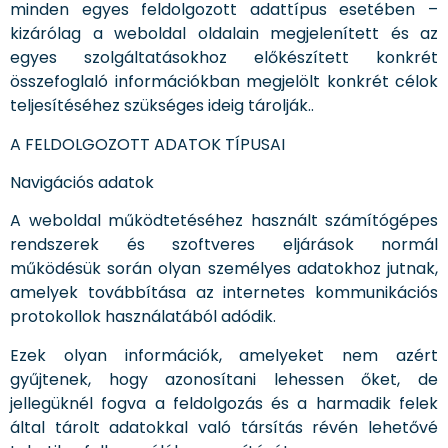
minden egyes feldolgozott adattípus esetében –
kizárólag a weboldal oldalain megjelenített és az
egyes szolgáltatásokhoz előkészített konkrét
összefoglaló információkban megjelölt konkrét célok
teljesítéséhez szükséges ideig tárolják..
A FELDOLGOZOTT ADATOK TÍPUSAI
Navigációs adatok
A weboldal működtetéséhez használt számítógépes
rendszerek és szoftveres eljárások normál
működésük során olyan személyes adatokhoz jutnak,
amelyek továbbítása az internetes kommunikációs
protokollok használatából adódik.
Ezek olyan információk, amelyeket nem azért
gyűjtenek, hogy azonosítani lehessen őket, de
jellegüknél fogva a feldolgozás és a harmadik felek
által tárolt adatokkal való társítás révén lehetővé