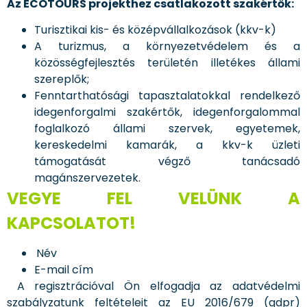
Az ECOTOURS projekthez csatlakozott szakértők:
Turisztikai kis- és középvállalkozások (kkv-k)
A turizmus, a környezetvédelem és a
közösségfejlesztés területén illetékes állami
szereplők;
Fenntarthatósági tapasztalatokkal rendelkező
idegenforgalmi szakértők, idegenforgalommal
foglalkozó állami szervek, egyetemek,
kereskedelmi kamarák, a kkv-k üzleti
támogatását végző tanácsadó
magánszervezetek.
VEGYE FEL VELÜNK A
KAPCSOLATOT!
Név
E-mail cím
A regisztrációval Ön elfogadja az adatvédelmi
szabályzatunk feltételeit az EU 2016/679 (gdpr)