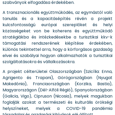
szabványok elfogadása érdekében.
A transznacionális együttműködés, az egymástól való
tanulás és a kapacitásépítés révén a projekt
kulcsfontosságú európai szereplőket és helyi
közösségeket von be koherens és együttműködő
stratégiákba és intézkedésekbe a turisztikai kkv-k
támogatási rendszerének kiépítése érdekében,
különös tekintettel arra, hogy a körforgásos gazdaság
elvei és szabályai hogyan alkalmazhatók a turisztikai
szolgáltatásokra és vállalkozásokra.
A projekt célterületei Olaszországban (Szicília: Enna,
Agrigento és Trapani), Görögországban (Nyugat
Makedónia), Franciaországban (Korzika, Bastia),
Magyarországon (Dél-Alföli Régió), Spanyolországban
(Galicia, Vigo), Cipruson (Nicosia), melyek magukban
foglalják azokat a természeti és kulturális örökségi
helyszíneket, melyek a COVID-19 pandémia
társadalmi és gazdasági kihívások elé állított.