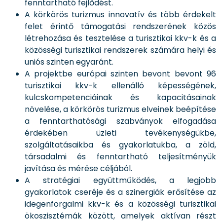
fenntartható fejlődést.
A körkörös turizmus innovatív és több érdekelt
felet érintő támogatási rendszerének közös
létrehozása és tesztelése a turisztikai kkv-k és a
közösségi turisztikai rendszerek számára helyi és
uniós szinten egyaránt.
A projektbe európai szinten bevont bevont 96
turisztikai kkv-k ellenálló képességének,
kulcskompetenciáinak és kapacitásainak
növelése, a körkörös turizmus elveinek beépítése
a fenntarthatósági szabványok elfogadása
érdekében üzleti tevékenységükbe,
szolgáltatásaikba és gyakorlatukba, a zöld,
társadalmi és fenntartható teljesítményük
javítása és mérése céljából.
A stratégiai együttműködés, a legjobb
gyakorlatok cseréje és a szinergiák erősítése az
idegenforgalmi kkv-k és a közösségi turisztikai
ökoszisztémák között, amelyek aktívan részt