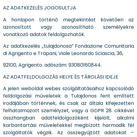
AZ ADATKEZELÉS JOGOSULTJA
A honlapon történő megtekintést követően az
azonosított vagy azonosítható személyekre
vonatkozó adatok feldolgozhatók.
Az adatkezelés „tulajdonosa” Fondazione Comunitaria
di Agrigento e Trapani, Viale Leonardo Sciascia, 36,
92100, Agrigento. adószám: 93080160844.
AZ ADATFELDOLGOZÁS HELYE ÉS TÁROLÁSI IDEJE
A jelen weboldal webes szolgáltatásaihoz kapcsolódó
feldolgozási műveletek a Tulajdonos fent említett
irodájában történnek, és csak az általa kifejezetten
felhatalmazott személyzet, vagy a GDPR 28. cikkével
összhangban adatfeldolgozóként kijelölt, alkalmi
karbantartási műveletekkel megbízott harmadik fél
szolgáltatók végzik. Az összegyűjtött adatokat –