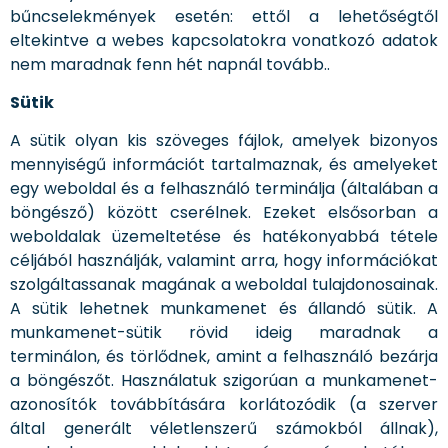
bűncselekmények esetén: ettől a lehetőségtől
eltekintve a webes kapcsolatokra vonatkozó adatok
nem maradnak fenn hét napnál tovább..
Sütik
A sütik olyan kis szöveges fájlok, amelyek bizonyos
mennyiségű információt tartalmaznak, és amelyeket
egy weboldal és a felhasználó terminálja (általában a
böngésző) között cserélnek. Ezeket elsősorban a
weboldalak üzemeltetése és hatékonyabbá tétele
céljából használják, valamint arra, hogy információkat
szolgáltassanak magának a weboldal tulajdonosainak.
A sütik lehetnek munkamenet és állandó sütik. A
munkamenet-sütik rövid ideig maradnak a
terminálon, és törlődnek, amint a felhasználó bezárja
a böngészőt. Használatuk szigorúan a munkamenet-
azonosítók továbbítására korlátozódik (a szerver
által generált véletlenszerű számokból állnak),