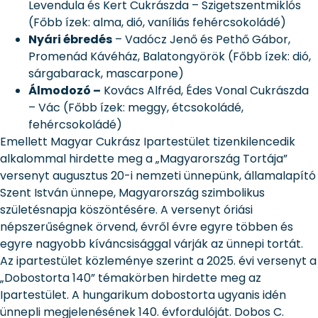
Levendula és Kert Cukrászda – Szigetszentmiklós
(Főbb ízek: alma, dió, vaníliás fehércsokoládé)
Nyári ébredés
– Vadócz Jenő és Pethő Gábor,
Promenád Kávéház, Balatongyörök (Főbb ízek: dió,
sárgabarack, mascarpone)
Álmodozó –
Kovács Alfréd, Édes Vonal Cukrászda
– Vác (Főbb ízek: meggy, étcsokoládé,
fehércsokoládé)
Emellett Magyar Cukrász Ipartestület tizenkilencedik
alkalommal hirdette meg a „Magyarország Tortája”
versenyt augusztus 20-i nemzeti ünnepünk, államalapító
Szent István ünnepe, Magyarország szimbolikus
születésnapja köszöntésére. A versenyt óriási
népszerűségnek örvend, évről évre egyre többen és
egyre nagyobb kíváncsisággal várják az ünnepi tortát.
Az ipartestület közleménye szerint a 2025. évi versenyt a
„Dobostorta 140” témakörben hirdette meg az
Ipartestület. A hungarikum dobostorta ugyanis idén
ünnepli megjelenésének 140. évfordulóját. Dobos C.