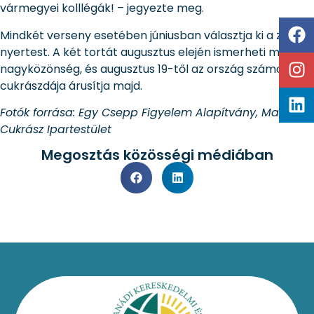
vármegyei kolllégák! – jegyezte meg.
Mindkét verseny esetében júniusban választja ki a zsűri a
nyertest. A két tortát augusztus elején ismerheti meg a
nagyközönség, és augusztus 19-től az ország számos
cukrászdája árusítja majd.
Fotók forrása: Egy Csepp Figyelem Alapítvány, Magyar
Cukrász Ipartestület
Megosztás közösségi médiában