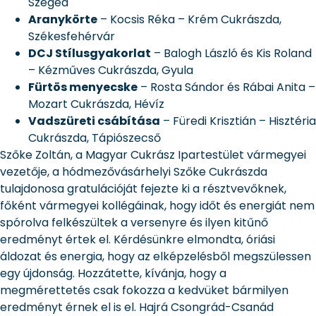
Szeged
Aranykörte
– Kocsis Réka – Krém Cukrászda,
Székesfehérvár
DCJ Stílusgyakorlat
– Balogh László és Kis Roland
– Kézműves Cukrászda, Gyula
Fürtös menyecske
– Rosta Sándor és Rábai Anita –
Mozart Cukrászda, Hévíz
Vadszüreti csábítása
– Füredi Krisztián – Hisztéria
Cukrászda, Tápiószecső
Szőke Zoltán, a Magyar Cukrász Ipartestület vármegyei
vezetője, a hódmezővásárhelyi Szőke Cukrászda
tulajdonosa gratulációját fejezte ki a résztvevőknek,
főként vármegyei kollégáinak, hogy időt és energiát nem
spórolva felkészültek a versenyre és ilyen kitűnő
eredményt értek el. Kérdésünkre elmondta, óriási
áldozat és energia, hogy az elképzelésből megszülessen
egy újdonság. Hozzátette, kívánja, hogy a
megmérettetés csak fokozza a kedvüket bármilyen
eredményt érnek el is el. Hajrá Csongrád-Csanád