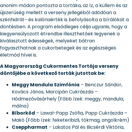
anonim módon pontozta a tortáka, az íz, a küllem és az
újszerűség mellett a verseny jellegéből adódóan a
szénhidrát- és kalóriaérték is befolyásolta a bírálókat a
döntésben. A program elsődleges célja ugyanis, hogy a
kiegyensúlyozott étrendbe illeszthetőek legyenek a
kiválasztott édességek, melyeket bátran
fogyaszthatnak a cukorbetegek és az egészséges
életmód hívei is.
A Magyarország Cukormentes Tortája verseny
döntőjébe a következő torták jutottak be:
Meggy Mandula Szimfónia
– Benczur Sándor,
Kovács János, Marcipán Cukrászda –
Hódmezővásárhely (Főbb ízek: meggy, mandula,
málna)
Bíborköd
– Lawal-Papp Zsófia, Papp Cukrászda –
Makó (Főbb ízek: feketeribizli, tökmag, angolkrém)
Cseppharmat
– Lakatos Pál és Bicsérdi Viktória,