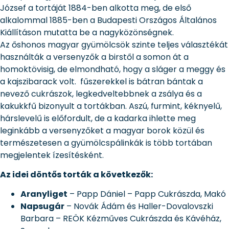
József a tortáját 1884-ben alkotta meg, de első
alkalommal 1885-ben a Budapesti Országos Általános
Kiállításon mutatta be a nagyközönségnek.
Az őshonos magyar gyümölcsök szinte teljes választékát
használták a versenyzők a birstől a somon át a
homoktövisig, de elmondható, hogy a sláger a meggy és
a kajszibarack volt. fűszerekkel is bátran bántak a
nevező cukrászok, legkedveltebbnek a zsálya és a
kakukkfű bizonyult a tortákban. Aszú, furmint, kéknyelű,
hárslevelű is előfordult, de a kadarka ihlette meg
leginkább a versenyzőket a magyar borok közül és
természetesen a gyümölcspálinkák is több tortában
megjelentek ízesítésként.
Az idei döntős torták a következők:
Aranyliget
– Papp Dániel – Papp Cukrászda, Makó
Napsugár
– Novák Ádám és Haller-Dovalovszki
Barbara – REÖK Kézműves Cukrászda és Kávéház,