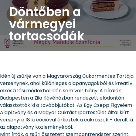
Döntőben a
vármegyei
tortacsodák
Idén új zsűrije van a Magyarország Cukormentes Tortája
versenynek, ahol különleges alapanyagokból és kreatív
elkészítési módokból idén sem volt hiány. A bírálók
Budapesten a Zila Kávéházban rendezett elődöntőn
választották ki a továbbjutókat. Az Egy Csepp Figyelem
Alapítvány és a Magyar Cukrász Ipartestület által kiírt
versenyre 18 kreációval érkeztek a cukrászok – derült ki
az alapatvány közleményéből.
Mint írták, a zsűri összetett szempontrendszer szerint,