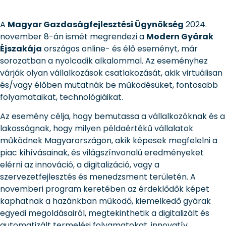
A
Magyar Gazdaságfejlesztési Ügynökség
2024.
november 8-án ismét megrendezi a
Modern Gyárak
Éjszakája
országos online- és élő eseményt, már
sorozatban a nyolcadik alkalommal. Az eseményhez
várják olyan vállalkozások csatlakozását, akik virtuálisan
és/vagy élőben mutatnák be működésüket, fontosabb
folyamataikat, technológiáikat.
Az esemény célja, hogy bemutassa a vállalkozóknak és a
lakosságnak, hogy milyen példaértékű vállalatok
működnek Magyarországon, akik képesek megfelelni a
piac kihívásainak, és világszínvonalú eredményeket
elérni az innováció, a digitalizáció, vagy a
szervezetfejlesztés és menedzsment területén. A
novemberi program keretében az érdeklődők képet
kaphatnak a hazánkban működő, kiemelkedő gyárak
egyedi megoldásairól, megtekinthetik a digitalizált és
automatizált termelési folyamatokat, innovatív