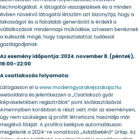
technológiákat. A látogatói visszajelzések és a minden
évben növekvő látogatói létszám azt bizonyítja, hogy a
lakosságot és a fiatalabb generációt is érdekli a
vállalkozások mindennapi működése, szívesen benéznek
a kulisszák mögé, hogy tapasztalattal, tudással
gazdagodjanak.
Az esemény időpontja: 2024. november 8. (péntek),
16:00–22:00
A csatlakozás folyamata:
Látogasson el a
www.moderngyarakejszakaja.hu
weboldalra és jelentkezzen a „Csatlakozó gyár
képviseletében regisztrálok” pont kiválasztásával.
Amennyiben korábban is részt vett már az eseményen,
úgy nem szükséges új profilt létrehozni, használja már
meglévő fiókját. A profilra belépve automatikusan
megjelenik a 2024-re vonatkozó „
Adatbekérő
” űrlap. Az