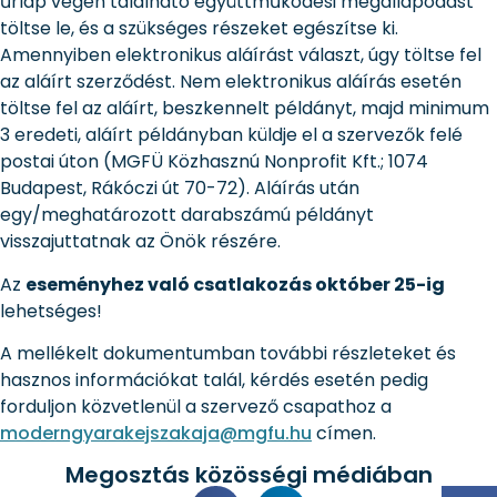
űrlap végén található együttműködési megállapodást
töltse le, és a szükséges részeket egészítse ki.
Amennyiben elektronikus aláírást választ, úgy töltse fel
az aláírt szerződést. Nem elektronikus aláírás esetén
töltse fel az aláírt, beszkennelt példányt, majd minimum
3 eredeti, aláírt példányban küldje el a szervezők felé
postai úton (MGFÜ Közhasznú Nonprofit Kft.; 1074
Budapest, Rákóczi út 70-72). Aláírás után
egy/meghatározott darabszámú példányt
visszajuttatnak az Önök részére.
Az
eseményhez való csatlakozás október 25-ig
lehetséges!
A mellékelt dokumentumban további részleteket és
hasznos információkat talál, kérdés esetén pedig
forduljon közvetlenül a szervező csapathoz a
moderngyarakejszakaja@mgfu.hu
címen.
Megosztás közösségi médiában