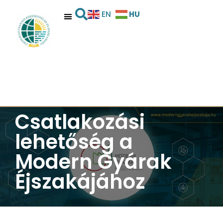
HU
EN
Csatlakozási
lehetőség a
Modern Gyárak
Éjszakájához