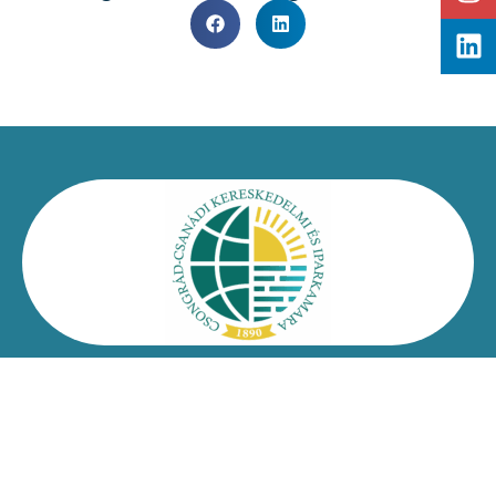
Kapcsolat
Impresszum
Jogi nyilatkozat
Adatvédelmi nyilatkozat
Facebook
Oldaltérkép
Csongrád-Csanádi Kereskedelmi és Iparkamara – @2026
Minden jog fenntartva!