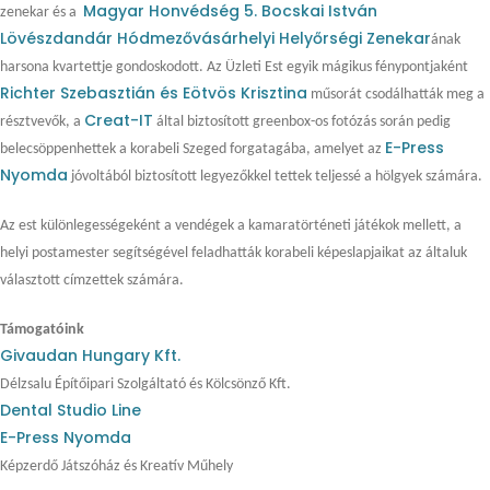
Magyar Honvédség 5. Bocskai István
zenekar és a
Lövészdandár Hódmezővásárhelyi Helyőrségi Zenekar
ának
harsona kvartettje gondoskodott. Az Üzleti Est egyik mágikus fénypontjaként
Richter Szebasztián és Eötvös Krisztina
műsorát csodálhatták meg a
Creat-IT
résztvevők, a
által biztosított greenbox-os fotózás során pedig
E-Press
belecsöppenhettek a korabeli Szeged forgatagába, amelyet az
Nyomda
jóvoltából biztosított legyezőkkel tettek teljessé a hölgyek számára.
Az est különlegességeként a vendégek a kamaratörténeti játékok mellett, a
helyi postamester segítségével feladhatták korabeli képeslapjaikat az általuk
választott címzettek számára.
Támogatóink
Givaudan Hungary Kft.
Délzsalu Építőipari Szolgáltató és Kölcsönző Kft.
Dental Studio Line
E-Press Nyomda
Képzerdő Játszóház és Kreatív Műhely