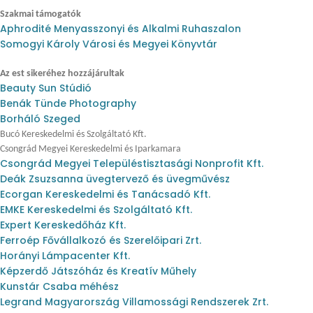
Szakmai támogatók
Aphrodité Menyasszonyi és Alkalmi Ruhaszalon
Somogyi Károly Városi és Megyei Könyvtár
Az est sikeréhez hozzájárultak
Beauty Sun Stúdió
Benák Tünde Photography
Borháló Szeged
Bucó Kereskedelmi és Szolgáltató Kft.
Csongrád Megyei Kereskedelmi és Iparkamara
Csongrád Megyei Településtisztasági Nonprofit Kft.
Deák Zsuzsanna üvegtervező és üvegművész
Ecorgan Kereskedelmi és Tanácsadó Kft.
EMKE Kereskedelmi és Szolgáltató Kft.
Expert Kereskedőház Kft.
Ferroép Fővállalkozó és Szerelőipari Zrt.
Horányi Lámpacenter Kft.
Képzerdő Játszóház és Kreatív Műhely
Kunstár Csaba méhész
Legrand Magyarország Villamossági Rendszerek Zrt.