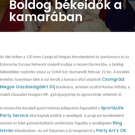
Boldog békeidők a
kamarában
Az idei évben a 130 éves Csongrád Megyei Kereskedelmi és Iparkamara és az
Enterprise Europe Network szegedi irodája a monarchia korába, a boldog
békeidőkbe repítette vissza az Üzleti Est résztvevőit február 22-én. A korábbi
Csongrád
évekhez hasonlóan idén is sor került a kamara által alapított
Megye Gazdaságáért Díj
átadására, amelyet ezúttal Karkas Mihály, a
makói Givaudan Hungary Kft. gyárigazgatója és ügyvezetője vehetett át.
Sport&Life
A monarchia korabeli gasztronómia jellegzetes fogásaiból a
Party Service
által kaptak ízelítőt a vendégek. A program kezdéseként
Ring
szemet és fület gyönyörködtető verkliműsor fogadta a vendégeket
István
Party Art’s OK
előadásában. Az est folyamán a jó hangulatról a