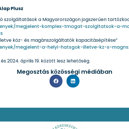
Alap Plusz
ó szolgáltatások a Magyarországon jogszerűen tartózko
menyek/megjelent-komplex-tmogat-szolgltatsok-a-ma
vs
illetve köz- és magánszolgáltatók kapacitásépítése”
menyek/megjelent-a-helyi-hatsgok-illetve-kz-s-magn
s 2024. április 19. között lesz lehetőség.
Megosztás közösségi médiában