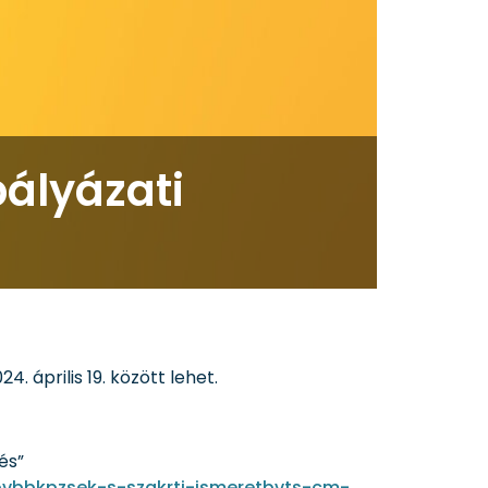
ályázati
. április 19. között lehet.
és”
ovbbkpzsek-s-szakrti-ismeretbvts-cm-