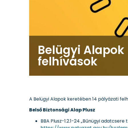
Belügyi Alapok
felhívások
A Belügyi Alapok keretében 14 pályázati felhí
Belső Biztonsági Alap Plusz
BBA Plusz-1.2.1-24 „Bűnügyi adatcsere
https://www.palyazat.gov.hu/kozle