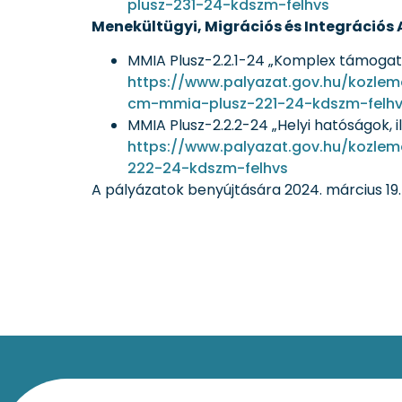
plusz-231-24-kdszm-felhvs
Menekültügyi, Migrációs és Integrációs 
MMIA Plusz-2.2.1-24 „Komplex támogat
https://www.palyazat.gov.hu/kozle
cm-mmia-plusz-221-24-kdszm-felh
MMIA Plusz-2.2.2-24 „Helyi hatóságok, 
https://www.palyazat.gov.hu/kozle
222-24-kdszm-felhvs
A pályázatok benyújtására 2024. március 19. é