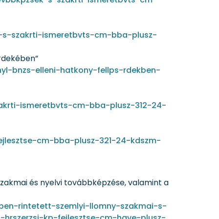
se-s-szakrti-ismeretbvts-cm-bba-plusz-
érdekében”
l-bnzs-elleni-hatkony-fellps-rdekben-
akrti-ismeretbvts-cm-bba-plusz-312-24-
fejlesztse-cm-bba-plusz-321-24-kdszm-
szakmai és nyelvi továbbképzése, valamint a
ben-rintetett-szemlyi-llomny-szakmai-s-
t-hrszerzsi-kp-fejlesztse-cm-have-plusz-