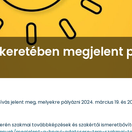
 keretében megjelent p
vás jelent meg, melyekre pályázni 2024. március 19. és 2024
 terén szakmai továbbképzések és szakértői ismeretbővít
menyek/megjelent-a-bngyi-adatcsere-tern-szakmai-t