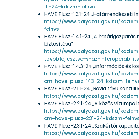
111-24-kdszm-felhvs
HAVE Plusz-1.3.1-24 „Határrendészeti 
https://www.palyazat.gov.hu/kozle
felhvs
HAVE Plusz-1.4.1-24 „A határigazgatás
biztosítása”
https://www.palyazat.gov.hu/kozlem
tovbbfejlesztse-s-az-interoperabili
HAVE Plusz-1.4.3-24 „Információs és ko
https://www.palyazat.gov.hu/kozlem
cm-have-plusz-143-24-kdszm-felhv
HAVE Plusz-2.1.1-24 „Rövid távú konzul
https://www.palyazat.gov.hu/kozlem
HAVE Plusz-2.2.1-24 „A közös vízumpol
https://www.palyazat.gov.hu/kozle
cm-have-plusz-221-24-kdszm-felhv
HAVE Plusz-2.3.1-24 „Szakértői kapaci
https://www.palyazat.gov.hu/kozle