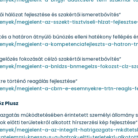
lői hálózat fejlesztése és szakértői ismeretbővítés”
nyek/megjelent-az-sszekt-tisztviseli-hlzat-fejleszt
ztés a határon átnyúló bűnözés elleni hatékony fellépés 
enyek/megjelent-a-kompetenciafejleszts-a-hatron-tny
gelőzés fokozását célzó szakértői ismeretbővítés”
menyek/megjelent-a-bnldzs-bnmegelzs-fokozst-clz-sz
e történő reagálás fejlesztése”
menyek/megjelent-a-cbrn-e-esemnyekre-trtn-reagls-
z Plusz
árigazgatás működtetésében érintetett személyi állomány 
előtti területekről alkotott hírszerzési kép fejlesztése”
enyek/megjelent-a-az-integrlt-hatrigazgats-mkdtets
telemzsi-kpessg-s-a-hatrok-eltti-terletekrl-alkotot