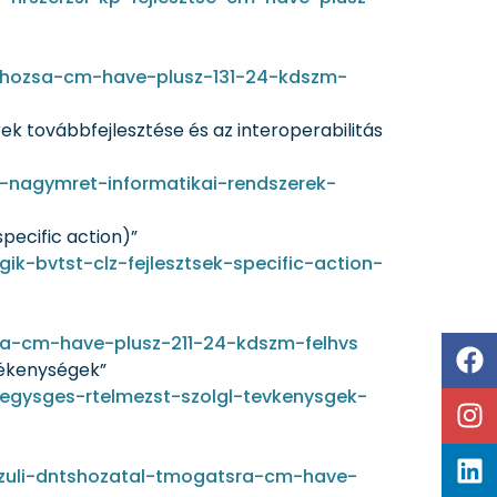
rehozsa-cm-have-plusz-131-24-kdszm-
k továbbfejlesztése és az interoperabilitás
-nagymret-informatikai-rendszerek-
pecific action)”
k-bvtst-clz-fejlesztsek-specific-action-
sa-cm-have-plusz-211-24-kdszm-felhvs
vékenységek”
egysges-rtelmezst-szolgl-tevkenysgek-
nzuli-dntshozatal-tmogatsra-cm-have-