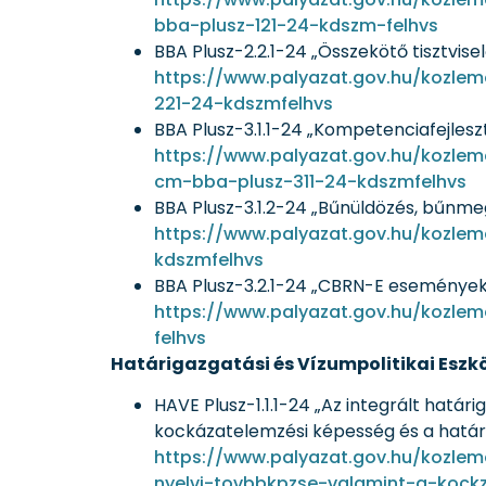
bba-plusz-121-24-kdszm-felhvs
BBA Plusz-2.2.1-24 „Összekötő tisztvise
https://www.palyazat.gov.hu/kozleme
221-24-kdszmfelhvs
BBA Plusz-3.1.1-24 „Kompetenciafejles
https://www.palyazat.gov.hu/kozlem
cm-bba-plusz-311-24-kdszmfelhvs
BBA Plusz-3.1.2-24 „Bűnüldözés, bűnme
https://www.palyazat.gov.hu/kozle
kdszmfelhvs
BBA Plusz-3.2.1-24 „CBRN-E eseményekr
https://www.palyazat.gov.hu/kozle
felhvs
Határigazgatási és Vízumpolitikai Eszkö
HAVE Plusz-1.1.1-24 „Az integrált hat
kockázatelemzési képesség és a határok 
https://www.palyazat.gov.hu/kozlem
nyelvi-tovbbkpzse-valamint-a-kockza