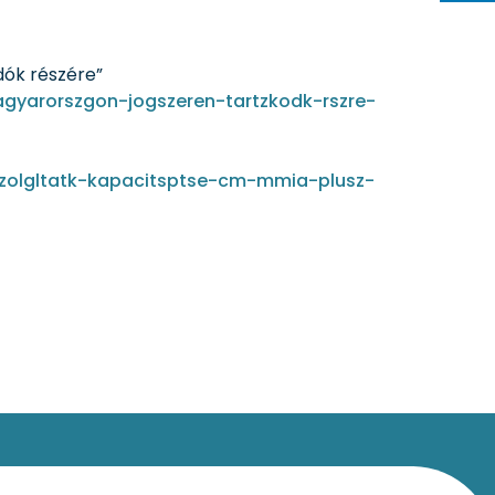
dók részére”
gyarorszgon-jogszeren-tartzkodk-rszre-
szolgltatk-kapacitsptse-cm-mmia-plusz-