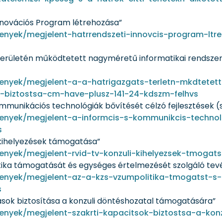
Innovációs Program létrehozása”
menyek/megjelent-hatrrendszeti-innovcis-program-lt
 területén működtetett nagyméretű informatikai rendszere
enyek/megjelent-a-a-hatrigazgats-terletn-mkdtetett
ts-biztostsa-cm-have-plusz-141-24-kdszm-felhvs
mmunikációs technológiák bővítését célzó fejlesztések (s
enyek/megjelent-a-informcis-s-kommunikcis-technolgi
s
i kihelyezések támogatása”
enyek/megjelent-rvid-tv-konzuli-kihelyezsek-tmogat
itika támogatását és egységes értelmezését szolgáló te
menyek/megjelent-az-a-kzs-vzumpolitika-tmogatst-s-
s
tások biztosítása a konzuli döntéshozatal támogatására”
menyek/megjelent-szakrti-kapacitsok-biztostsa-a-ko