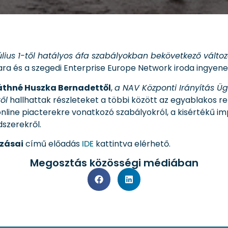
július 1-től hatályos áfa szabályokban bekövetkező válto
a és a szegedi Enterprise Europe Network iroda ingyen
áthné Huszka Bernadettől
,
a NAV Központi Irányítás Üg
ől
hallhattak részleteket a többi között az egyablakos re
, online piacterekre vonatkozó szabályokról, a kisérték
dszerekről.
ozásai
című előadás
IDE
kattintva elérhető.
Megosztás közösségi médiában