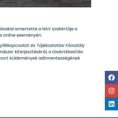
zásokat
ismertette a NAV szakértője a
es online eseményén.
yfélkapcsolati és Tájékoztatási Főosztály
ndszer kiterjesztéséről, a távértékesítés
ű import küldemények adómentességének