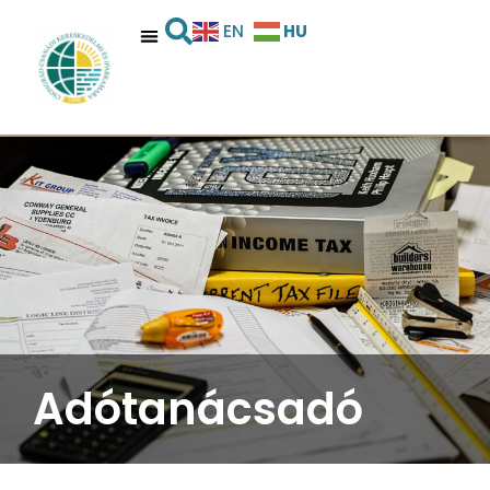
HU
EN
Adótanácsadó