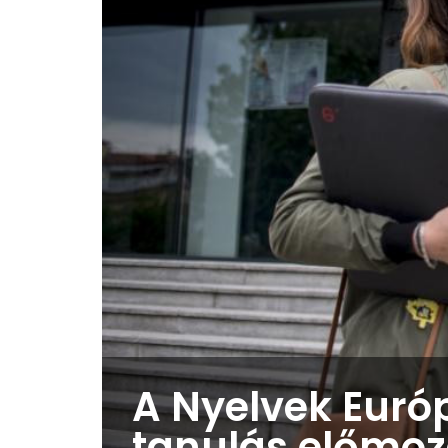
A Nyelvek Euró
tanulás előmoz