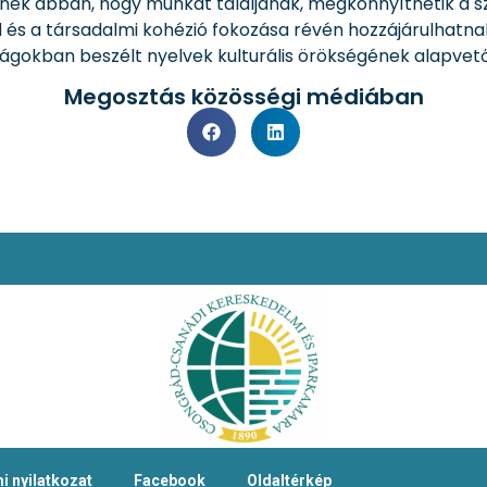
nek abban, hogy munkát találjanak, megkönnyíthetik a sz
 és a társadalmi kohézió fokozása révén hozzájárulhatnak a
szágokban beszélt nyelvek kulturális örökségének alapvető
Megosztás közösségi médiában
i nyilatkozat
Facebook
Oldaltérkép