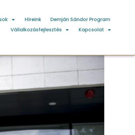
sok
Híreink
Demján Sándor Program
Vállalkozásfejlesztés
Kapcsolat