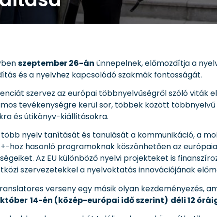
évben
szeptember 26-án
ünnepelnek, előmozdítja a nyelv
dítás és a nyelvhez kapcsolódó szakmák fontosságát.
ferenciát szervez az európai többnyelvűségről szóló viták
mos tevékenységre kerül sor, többek között többnyelvű m
ra és útikönyv-kiállításokra.
a több nyelv tanítását és tanulását a kommunikáció, a m
us+-hoz hasonló programoknak köszönhetően az európaiak
égeiket. Az EU különböző nyelvi projekteket is finanszíroz,
tközi szervezetekkel a nyelvoktatás innovációjának elő
anslatores verseny egy másik olyan kezdeményezés, ame
któber 14-én (közép-európai idő szerint) déli 12 órái