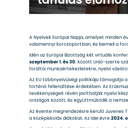
A Nyelvek Európai Napja, amelyet minden 
valamennyi korcsoportban, és kiemeli a for
Idén az Európai Bizottság két virtuális kon
szeptember 1. és 30.
között Unió-szerte szá
fordítói munkaértekezletekre, nyelvi vásárok
Az EU többnyelvűségi politikája támogatja 
történő fellendítése érdekében. Az Erasm
tevékenységek révén javíthatják nyelvi készs
országok között, és együttműködik a nemze
Az évente megrendezésre kerülő Juvenes Tr
a középiskolás diákokat. Az idei évre
2024. o