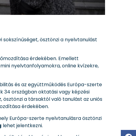
i sokszínűséget, ösztönzi a nyelvtanulást
 előmozdítása érdekében. Emellett
ini nyelvtanfolyamokra, online kvízekre,
obilitás és az együttműködés Európa-szerte
 34 országban oktatási vagy képzési
 ösztönzi a társaktól való tanulást az uniós
mozdítása érdekében.
ly Európa-szerte nyelvtanulásra ösztönzi
g
lehet jelentkezni.