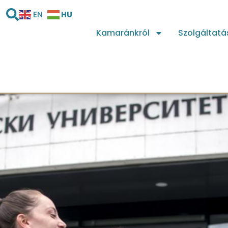
HU
EN
Kamaránkról
Szolgáltatá