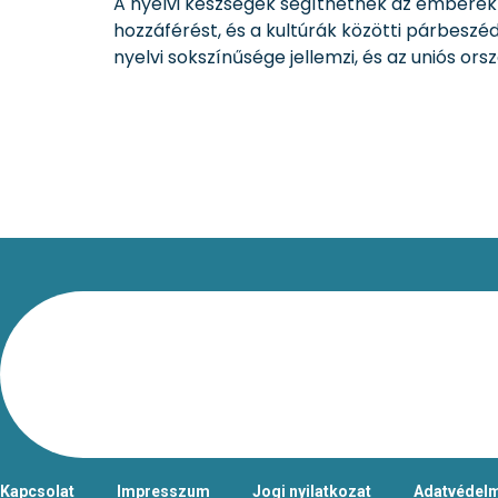
A nyelvi készségek segíthetnek az emberek
hozzáférést, és a kultúrák közötti párbeszéd
nyelvi sokszínűsége jellemzi, és az uniós or
Kapcsolat
Impresszum
Jogi nyilatkozat
Adatvédelm