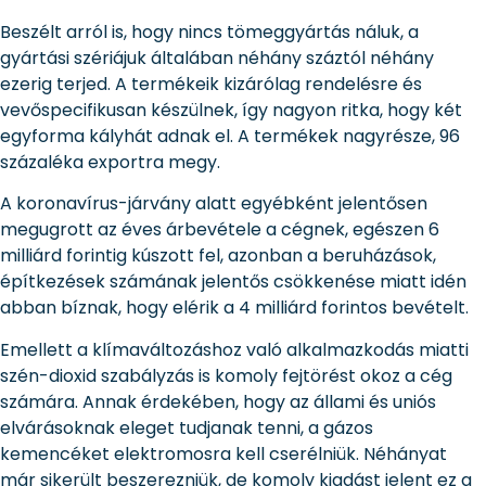
Beszélt arról is, hogy nincs tömeggyártás náluk, a
gyártási szériájuk általában néhány száztól néhány
ezerig terjed. A termékeik kizárólag rendelésre és
vevőspecifikusan készülnek, így nagyon ritka, hogy két
egyforma kályhát adnak el. A termékek nagyrésze, 96
százaléka exportra megy.
A koronavírus-járvány alatt egyébként jelentősen
megugrott az éves árbevétele a cégnek, egészen 6
milliárd forintig kúszott fel, azonban a beruházások,
építkezések számának jelentős csökkenése miatt idén
abban bíznak, hogy elérik a 4 milliárd forintos bevételt.
Emellett a klímaváltozáshoz való alkalmazkodás miatti
szén-dioxid szabályzás is komoly fejtörést okoz a cég
számára. Annak érdekében, hogy az állami és uniós
elvárásoknak eleget tudjanak tenni, a gázos
kemencéket elektromosra kell cserélniük. Néhányat
már sikerült beszerezniük, de komoly kiadást jelent ez a