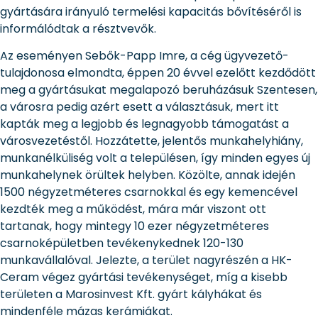
gyártására irányuló termelési kapacitás bővítéséről is
informálódtak a résztvevők.
Az eseményen Sebők-Papp Imre, a cég ügyvezető-
tulajdonosa elmondta, éppen 20 évvel ezelőtt kezdődött
meg a gyártásukat megalapozó beruházásuk Szentesen,
a városra pedig azért esett a választásuk, mert itt
kapták meg a legjobb és legnagyobb támogatást a
városvezetéstől. Hozzátette, jelentős munkahelyhiány,
munkanélküliség volt a településen, így minden egyes új
munkahelynek örültek helyben. Közölte, annak idején
1500 négyzetméteres csarnokkal és egy kemencével
kezdték meg a működést, mára már viszont ott
tartanak, hogy mintegy 10 ezer négyzetméteres
csarnoképületben tevékenykednek 120-130
munkavállalóval. Jelezte, a terület nagyrészén a HK-
Ceram végez gyártási tevékenységet, míg a kisebb
területen a Marosinvest Kft. gyárt kályhákat és
mindenféle mázas kerámiákat.