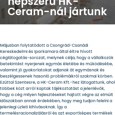
népszerű HK-
Ceram-nál jártunk
Májusban folytatódott a Csongrád-Csanádi
Kereskedelmi és Iparkamara által éltre hívott
céglátogatás-sorozat, melynek célja, hogy a vállalkozók
betekintést nyerjenek egymás életébe és működésébe,
valamint jó gyakorlatokat adjanak át egymásnak és
beszélgessenek hasonló problémáikról szakmai körben.
Ezúttal Szentesre, a HK-Ceram Kft.-hez látogattunk, ahol
többek közt arról kaptak tájékoztatást a jelenlévők,
hogy a cég milyen fejlesztéseket hajtott végre az elmúlt
időszakban annak érdekében, hogy meg tudjon felelni a
jelenlegi üzleti kihívásoknak. Így a
termelésracionalizálásról és azt exportképes termékek