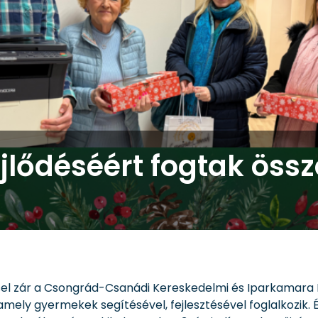
jlődéséért fogtak ös
l zár a Csongrád-Csanádi Kereskedelmi és Iparkamara N
, amely gyermekek segítésével, fejlesztésével foglalkozik