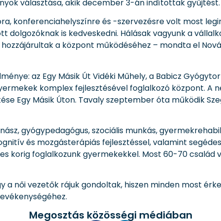
nyok választása, akik december 3-án indítottak gyűjtést.
ra, konferenciahelyszínre és -szervezésre volt most leg
tt dolgozóknak is kedveskedni. Hálásak vagyunk a vállal
l hozzájárultak a központ működéséhez – mondta el Nová
nye: az Egy Másik Út Vidéki Műhely, a Babicz Gyógytorna
ermekek komplex fejlesztésével foglalkozó központ. A ne
ése Egy Másik Úton. Tavaly szeptember óta működik Sz
rnász, gyógypedagógus, szociális munkás, gyermekrehabi
Kognitív és mozgásterápiás fejlesztéssel, valamint segéde
es korig foglalkozunk gyermekekkel. Most 60-70 család v
 a női vezetők rájuk gondoltak, hiszen minden most érk
tevékenységéhez.
Megosztás közösségi médiában