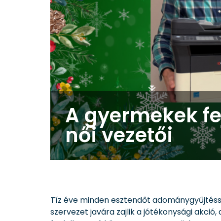
A gyermekek fe
női vezetői
Tíz éve minden esztendőt adománygyűjtésse
szervezet javára zajlik a jótékonysági akció