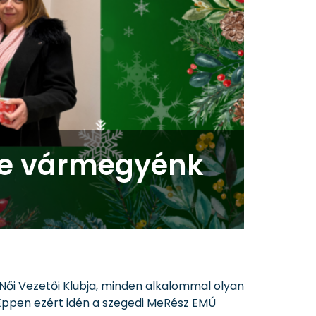
sze vármegyénk
ői Vezetői Klubja, minden alkalommal olyan
. Éppen ezért idén a szegedi MeRész EMÚ