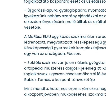
foglalkoztató központra esett az üzletasszo
– Új garázskapura, gyaloglópadra, nyomtató
igyekeztünk néhány szerény ajándékkal az o
a kezdeményezésünk mellé álltak és ezálta
vezetője.
A MeRész EMU egy közös szakmai álom eredmé
létrehozott, megváltozott részképességű gy
Részképességű gyermekek komplex fejleszt
egy van az országban, Pécsen.
– Sokféle szakma van jelen nálunk: gyógyto
ortopédiai műszerész dolgozik jelenleg itt. 
foglalkozunk. Egészen csecsemőkortól 18 év
Babicz Tamás, a központ társvezetője.
Mint mondta, hatalmas öröm számukra, hogy
a központ jövőbeni működéséhez, szakmai 