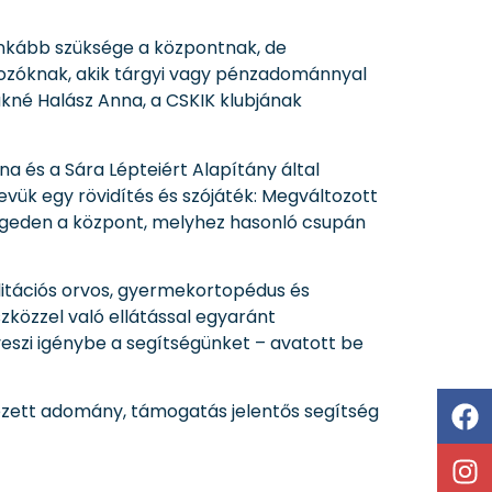
inkább szüksége a központnak, de
kozóknak, akik tárgyi vagy pénzadománnyal
kné Halász Anna, a CSKIK klubjának
 és a Sára Lépteiért Alapítány által
vük egy rövidítés és szójáték: Megváltozott
egeden a központ, melyhez hasonló csupán
litációs orvos, gyermekortopédus és
szközzel való ellátással egyaránt
eszi igénybe a segítségünket – avatott be
ezett adomány, támogatás jelentős segítség