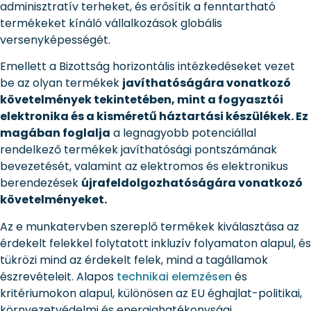
adminisztratív terheket, és erősítik a fenntartható
termékeket kínáló vállalkozások globális
versenyképességét.
Emellett a Bizottság horizontális intézkedéseket vezet
be az olyan termékek
javíthatóságára vonatkozó
követelmények tekintetében, mint a fogyasztói
elektronika és a kisméretű háztartási készülékek. Ez
magában foglalja
a legnagyobb potenciállal
rendelkező termékek javíthatósági pontszámának
bevezetését, valamint az elektromos és elektronikus
berendezések
újrafeldolgozhatóságára vonatkozó
követelményeket.
Az e munkatervben szereplő termékek kiválasztása az
érdekelt felekkel folytatott inkluzív folyamaton alapul, és
tükrözi mind az érdekelt felek, mind a tagállamok
észrevételeit. Alapos
technikai elemzésen
és
kritériumokon alapul, különösen az EU éghajlat-politikai,
környezetvédelmi és energiahatékonysági