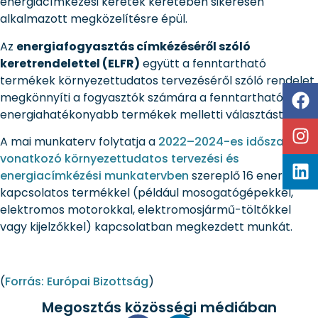
energiacímkézési keretek keretében sikeresen
alkalmazott megközelítésre épül.
Az
energiafogyasztás címkézéséről szóló
keretrendelettel (ELFR)
együtt a fenntartható
termékek környezettudatos tervezéséről szóló rendelet
megkönnyíti a fogyasztók számára a fenntarthatóbb és
energiahatékonyabb termékek melletti választást.
A mai munkaterv folytatja a
2022–2024-es időszakra
vonatkozó környezettudatos tervezési és
energiacímkézési munkatervben
szereplő 16 energiával
kapcsolatos termékkel (például mosogatógépekkel,
elektromos motorokkal, elektromosjármű-töltőkkel
vagy kijelzőkkel) kapcsolatban megkezdett munkát.
(
Forrás: Európai Bizottság
)
Megosztás közösségi médiában