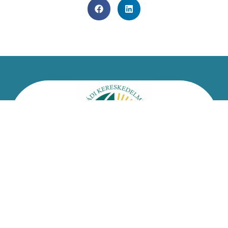
Kapcsolat
Impresszum
Jogi nyilatkozat
Adatvédelmi nyilatkozat
Facebook
Oldaltérkép
Csongrád-Csanádi Kereskedelmi és Iparkamara – @2026
Minden jog fenntartva!