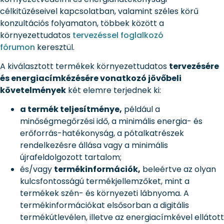
célkitűzéseivel kapcsolatban, valamint széles körű
konzultációs folyamaton, többek között a
környezettudatos
tervezéssel foglalkozó
fórumon
keresztül.
A kiválasztott termékek környezettudatos
tervezésére
és energiacímkézésére vonatkozó jövőbeli
követelmények
két elemre terjednek ki:
a termék teljesítménye,
például a
minőségmegőrzési idő, a minimális energia- és
erőforrás-hatékonyság, a pótalkatrészek
rendelkezésre állása vagy a minimális
újrafeldolgozott tartalom;
és/vagy
termékinformációk,
beleértve az olyan
kulcsfontosságú termékjellemzőket, mint a
termékek szén- és környezeti lábnyoma. A
termékinformációkat elsősorban a digitális
termékútlevélen, illetve az energiacímkével ellátott