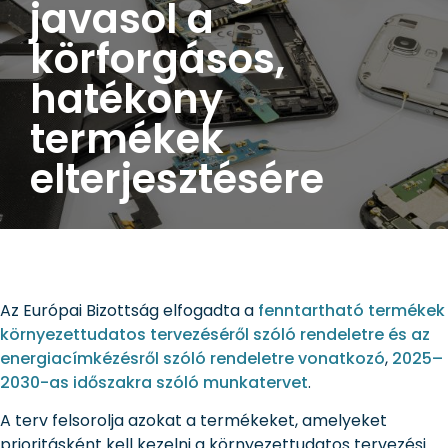
javasol a
körforgásos,
hatékony
termékek
elterjesztésére
Az Európai Bizottság elfogadta a
fenntartható termékek
környezettudatos tervezéséről szóló rendeletre és az
energiacímkézésről szóló rendeletre vonatkozó
,
2025–
2030-as időszakra szóló munkatervet
.
A terv felsorolja azokat a termékeket, amelyeket
prioritásként kell kezelni a környezettudatos tervezési