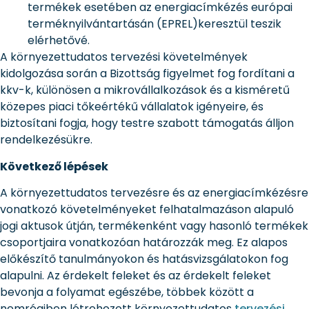
termékek esetében az energiacímkézés európai
terméknyilvántartásán (EPREL)keresztül teszik
elérhetővé.
A környezettudatos tervezési követelmények
kidolgozása során a Bizottság figyelmet fog fordítani a
kkv-k, különösen a mikrovállalkozások és a kisméretű
közepes piaci tőkeértékű vállalatok igényeire, és
biztosítani fogja, hogy testre szabott támogatás álljon
rendelkezésükre.
Következő lépések
A környezettudatos tervezésre és az energiacímkézésre
vonatkozó követelményeket felhatalmazáson alapuló
jogi aktusok útján, termékenként vagy hasonló termékek
csoportjaira vonatkozóan határozzák meg. Ez alapos
előkészítő tanulmányokon és hatásvizsgálatokon fog
alapulni. Az érdekelt feleket és az érdekelt feleket
bevonja a folyamat egészébe, többek között a
nemrégiben létrehozott környezettudatos
tervezési