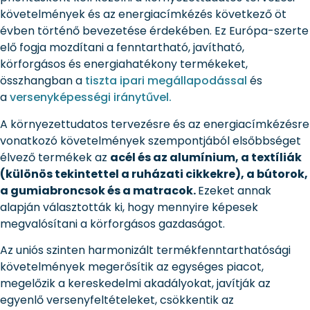
követelmények és az energiacímkézés következő öt
évben történő bevezetése érdekében. Ez Európa-szerte
elő fogja mozdítani a fenntartható, javítható,
körforgásos és energiahatékony termékeket,
összhangban a
tiszta ipari megállapodással
és
a
versenyképességi iránytűvel.
A környezettudatos tervezésre és az energiacímkézésre
vonatkozó követelmények szempontjából elsőbbséget
élvező termékek az
acél és az alumínium, a textíliák
(különös tekintettel a ruházati cikkekre), a bútorok,
a gumiabroncsok és a matracok.
Ezeket annak
alapján választották ki, hogy mennyire képesek
megvalósítani a körforgásos gazdaságot.
Az uniós szinten harmonizált termékfenntarthatósági
követelmények megerősítik az egységes piacot,
megelőzik a kereskedelmi akadályokat, javítják az
egyenlő versenyfeltételeket, csökkentik az