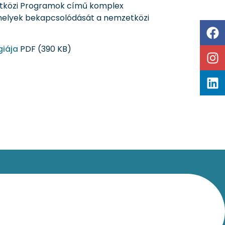
zetközi Programok című komplex
óhelyek bekapcsolódását a nemzetközi
giája
PDF (390 KB)