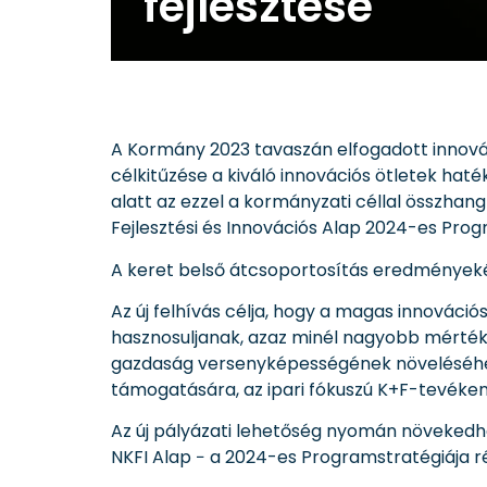
fejlesztése
A Kormány 2023 tavaszán elfogadott innová
célkitűzése a kiváló innovációs ötletek hat
alatt az ezzel a kormányzati céllal összhang
Fejlesztési és Innovációs Alap 2024-es Prog
A keret belső átcsoportosítás eredményeként
Az új felhívás célja, hogy a magas innováci
hasznosuljanak, azaz minél nagyobb mérték
gazdaság versenyképességének növeléséhez. 
támogatására, az ipari fókuszú K+F-tevéken
Az új pályázati lehetőség nyomán növekedh
NKFI Alap − a 2024-es Programstratégiája ré