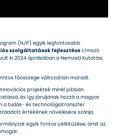
rogram (NJP) egyik legfontosabb
iós szolgáltatások fejlesztése
címszó
ült ki 2024 áprilisában a Nemzeti Kutatási,
orintos főösszege változatlan maradt.
 innovációs projektek minél jobban
tássá, és így járuljanak hozzá a magyar
n a tudás- és technológiatranszfer
ozzáadott értékének növelésére szánja.
mányzat egyik fontos célkitűzése, amit az
támogat.