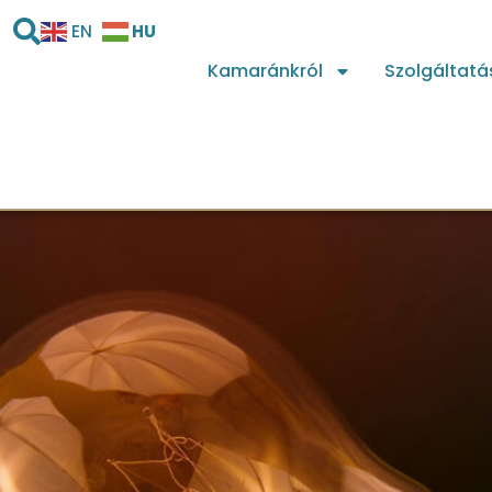
HU
EN
Kamaránkról
Szolgáltatá