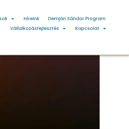
sok
Híreink
Demján Sándor Program
Vállalkozásfejlesztés
Kapcsolat