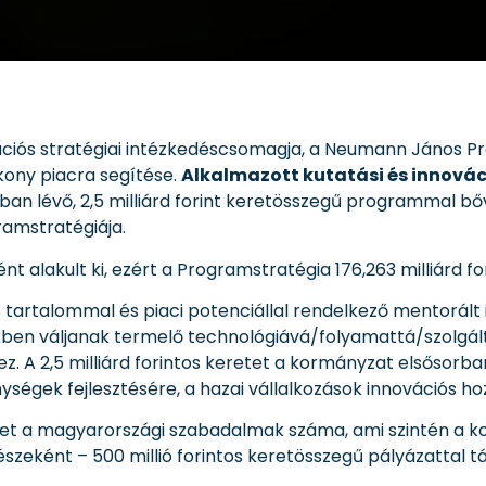
ciós stratégiai intézkedéscsomagja, a Neumann János P
ékony piacra segítése.
Alkalmazott kutatási és innovác
ban lévő, 2,5 milliárd forint keretösszegű programmal bőv
ramstratégiája.
 alakult ki, ezért a Programstratégia 176,263 milliárd f
ós tartalommal és piaci potenciállal rendelkező mentorált
ben váljanak termelő technológiává/folyamattá/szolgálta
A 2,5 milliárd forintos keretet a kormányzat elsősorba
ységek fejlesztésére, a hazai vállalkozások innovációs h
et a magyarországi szabadalmak száma, ami szintén a kor
szeként – 500 millió forintos keretösszegű pályázattal 