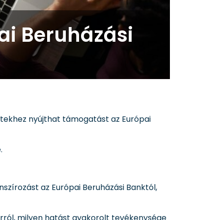
ai Beruházási
ktekhez nyújthat támogatást az Európai
.
nszírozást az Európai Beruházási Banktól,
rról, milyen hatást gyakorolt tevékenysége