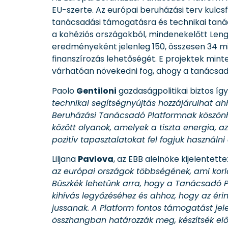
EU-szerte. Az európai beruházási terv kulc
tanácsadási támogatásra és technikai tanác
a kohéziós országokból, mindenekelőtt Len
eredményeként jelenleg 150, összesen 34 mil
finanszírozás lehetőségét. E projektek mint
várhatóan növekedni fog, ahogy a tanácsa
Paolo
Gentiloni
gazdaságpolitikai biztos így
technikai segítségnyújtás hozzájárulhat ah
Beruházási Tanácsadó Platformnak köszönhe
között olyanok, amelyek a tiszta energia, az
pozitív tapasztalatokat fel fogjuk használn
Liljana
Pavlova
, az EBB alelnöke kijelentette
az európai országok többségének, ami korlá
Büszkék lehetünk arra, hogy a Tanácsadó 
kihívás legyőzéséhez és ahhoz, hogy az éri
jussanak. A Platform fontos támogatást jel
összhangban határozzák meg, készítsék elő