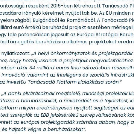
sfontosságú részeként 2015-ben létrehozott Tanácsadó P
sadásra irányuló kérelmet nyújtottak be. Az EU minden 
gyelországból, Bulgáriából és Romániából. A Tanácsadó P
liárd euró értékű beruházási projekt esetében mérlegelik
egy fele potenciálisan jogosult az Európai Stratégiai Ber
dási támogatás beruházásra alkalmas projekteket eredm
 nyilatkozott:
„A helyi önkormányzatok és projektgazdák 
hoz, hogy hozzájussanak a projektjeik megvalósításához 
tően akár 34 milliárd eurós finanszírozásban részesülh
 innováció, valamint az intelligens és szociális infrastru
i az InvestEU Tanácsadó Platform kialakítása során.”
:
„A banki elvárásoknak megfelelő, minőségi projektek kid
tozza a beruházásokat, a növekedést és a fejlesztést, 
Platform milyen eredményesen nyújtott segítséget az e
ntett szereplők az EBB jelzésértékű szerepvállalásának k
entett az európai projektgazdák számára abban, hogy az
 és hajtsák végre a beruházásokat”.