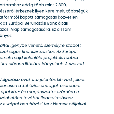
latformhoz eddig több mint 2 300,
részéről érkeznek ilyen kérelmek, többségük
latformtól kapott támogatás közvetlen
 az Európai Beruházási Bank általi
uházási Alap támogatására. Ez a szám
ényez.
által igénybe vehető, személyre szabott
szükséges finanszírozáshoz. Az Európai
etnek majd különféle projektek, többek
ktúra előmozdítására irányulnak. A szerzett
olgozása évek óta jelentős kihívást jelent
különösen a kohéziós országok esetében.
urópai köz- és magánszektor számára e
öszönhetően további finanszírozáshoz
 európai beruházási terv kiemelt céljaival