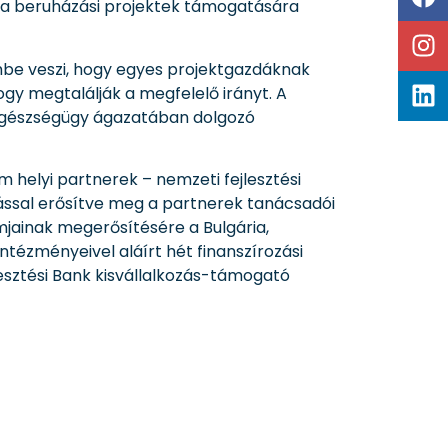
 a beruházási projektek támogatására
mbe veszi, hogy egyes projektgazdáknak
gy megtalálják a megfelelő irányt. A
z egészségügy ágazatában dolgozó
 helyi partnerek – nemzeti fejlesztési
ással erősítve meg a partnerek tanácsadói
amjainak megerősítésére a Bulgária,
intézményeivel aláírt hét finanszírozási
lesztési Bank kisvállalkozás-támogató