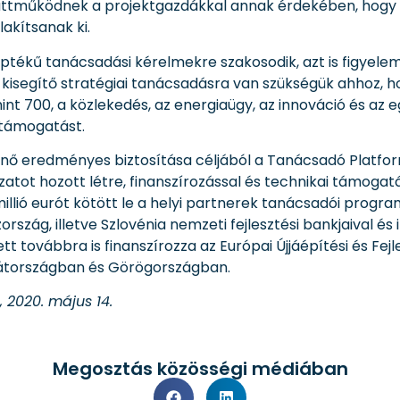
gyüttműködnek a projektgazdákkal annak érdekében, hogy
akítsanak ki.
ptékű tanácsadási kérelmekre szakosodik, azt is figyele
kisegítő stratégiai tanácsadásra van szükségük ahhoz, ho
int 700, a közlekedés, az energiaügy, az innováció és a
 támogatást.
énő eredményes biztosítása céljából a Tanácsadó Platform
tot hozott létre, finanszírozással és technikai támogat
millió eurót kötött le a helyi partnerek tanácsadói progr
rszág, illetve Szlovénia nemzeti fejlesztési bankjaival és 
 továbbra is finanszírozza az Európai Újjáépítési és Fej
átországban és Görögországban.
, 2020. május 14.
Megosztás közösségi médiában