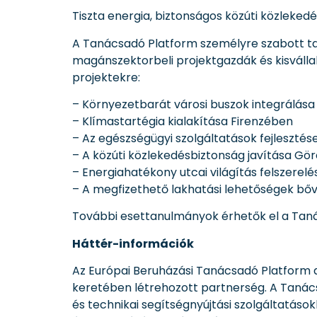
Tiszta energia, biztonságos közúti közlekedé
A Tanácsadó Platform személyre szabott ta
magánszektorbeli projektgazdák és kisváll
projektekre:
– Környezetbarát városi buszok integrálása
– Klímastartégia kialakítása Firenzében
– Az egészségügyi szolgáltatások fejleszté
– A közúti közlekedésbiztonság javítása G
– Energiahatékony utcai világítás felszerelé
– A megfizethető lakhatási lehetőségek bő
További esettanulmányok érhetők el a Tan
Háttér-információk
Az Európai Beruházási Tanácsadó Platform az
keretében létrehozott partnerség. A Tanács
és technikai segítségnyújtási szolgáltatás