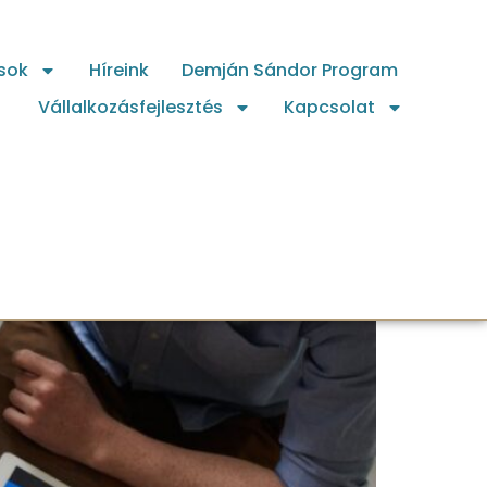
sok
Híreink
Demján Sándor Program
Vállalkozásfejlesztés
Kapcsolat