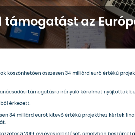
d támogatást az Európ
ak köszönhetően összesen 34 milliárd euró értékű proje
anácsadási támogatásra irányuló kérelmet nyújtottak be
ból érkezett.
n 34 milliárd eurót kitevő értékű projekthez kértek fina
át.
özzéteszi 2019. évi éves jelentését, amelyben beszámol a