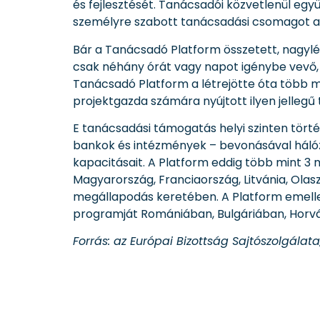
és fejlesztését. Tanácsadói közvetlenül e
személyre szabott tanácsadási csomagot al
Bár a Tanácsadó Platform összetett, nagylé
csak néhány órát vagy napot igénybe vevő, 
Tanácsadó Platform a létrejötte óta több m
projektgazda számára nyújtott ilyen jellegű
E tanácsadási támogatás helyi szinten tört
bankok és intézmények – bevonásával hálóza
kapacitásait. A Platform eddig több mint 3 
Magyarország, Franciaország, Litvánia, Olaszo
megállapodás keretében. A Platform emellett
programját Romániában, Bulgáriában, Horv
Forrás: az Európai Bizottság Sajtószolgálata