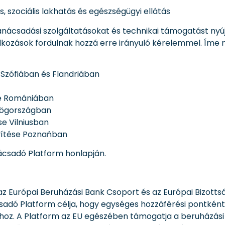
s, szociális lakhatás és egészségügyi ellátás
nácsadási szolgáltatásokat és technikai támogatást nyúj
alkozások fordulnak hozzá erre irányuló kérelemmel. Íme
 Szófiában és Flandriában
se Romániában
örögországban
se Vilniusban
vítése Poznańban
ácsadó Platform honlapján.
 Európai Beruházási Bank Csoport és az Európai Bizottsá
adó Platform célja, hogy egységes hozzáférési pontként 
okhoz. A Platform az EU egészében támogatja a beruházás