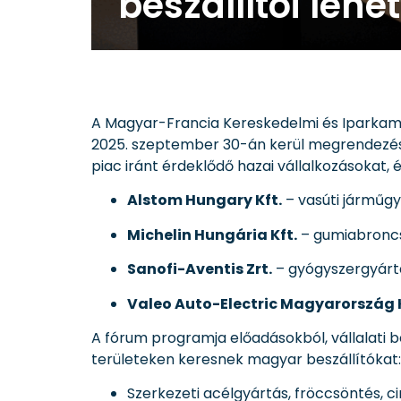
beszállítói leh
A Magyar-Francia Kereskedelmi és Iparkama
2025. szeptember 30-án kerül megrendezé
piac iránt érdeklődő hazai vállalkozásokat,
Alstom Hungary Kft.
– vasúti járműg
Michelin Hungária Kft.
– gumiabronc
Sanofi-Aventis Zrt.
– gyógyszergyárt
Valeo Auto-Electric Magyarország K
A fórum programja előadásokból, vállalati be
területeken keresnek magyar beszállítókat:
Szerkezeti acélgyártás, fröccsöntés, c