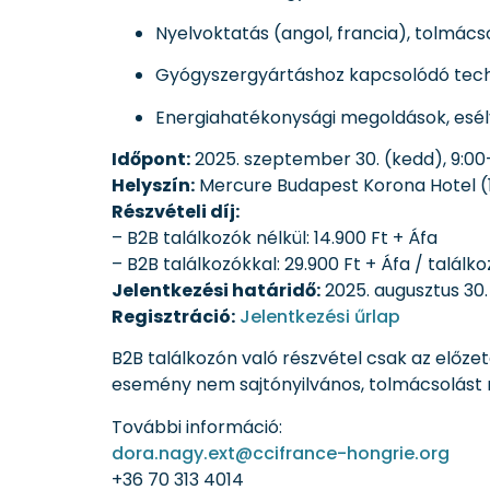
Nyelvoktatás (angol, francia), tolmácso
Gyógyszergyártáshoz kapcsolódó techn
Energiahatékonysági megoldások, esél
Időpont:
2025. szeptember 30. (kedd), 9:00
Helyszín:
Mercure Budapest Korona Hotel (1
Részvételi díj:
– B2B találkozók nélkül: 14.900 Ft + Áfa
– B2B találkozókkal: 29.900 Ft + Áfa / találko
Jelentkezési határidő:
2025. augusztus 30.
Regisztráció:
Jelentkezési űrlap
B2B találkozón való részvétel csak az előze
esemény nem sajtónyilvános, tolmácsolást 
További információ:
dora.nagy.ext@ccifrance-hongrie.org
+36 70 313 4014