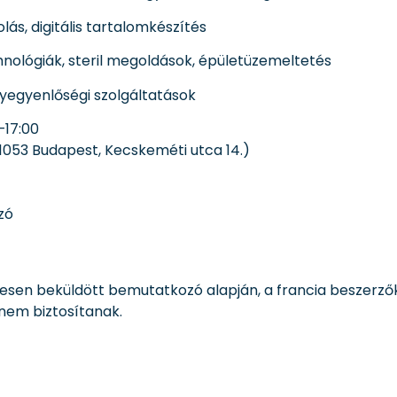
lás, digitális tartalomkészítés
ológiák, steril megoldások, épületüzemeltetés
yegyenlőségi szolgáltatások
–17:00
053 Budapest, Kecskeméti utca 14.)
zó
tesen beküldött bemutatkozó alapján, a francia beszerzők
nem biztosítanak.