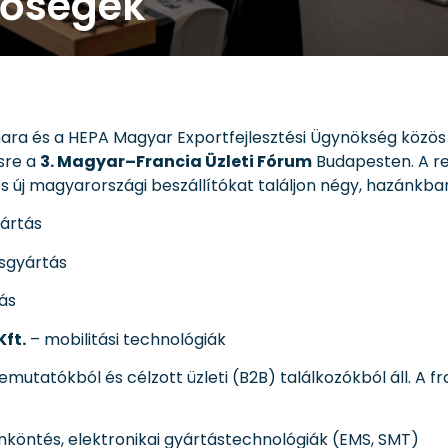
etőségek
ra és a HEPA Magyar Exportfejlesztési Ügynökség közös
sre a
3. Magyar–Francia Üzleti Fórum
Budapesten. A re
 és új magyarországi beszállítókat találjon négy, hazánk
yártás
sgyártás
ás
ft.
– mobilitási technológiák
mutatókból és célzott üzleti (B2B) találkozókból áll. A f
inköntés, elektronikai gyártástechnológiák (EMS, SMT)