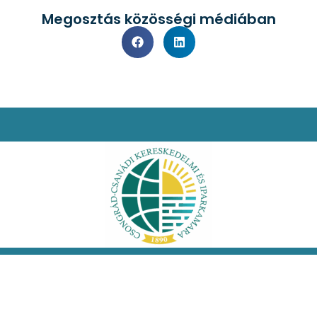
Megosztás közösségi médiában
i nyilatkozat
Facebook
Oldaltérkép
 jog fenntartva!